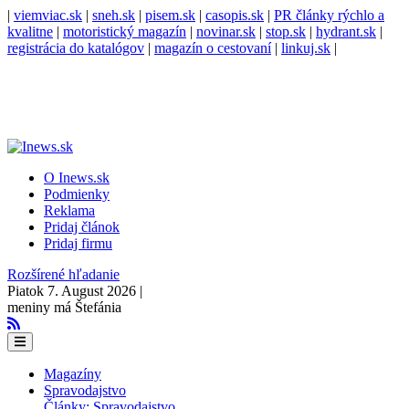
|
viemviac.sk
|
sneh.sk
|
pisem.sk
|
casopis.sk
|
PR články rýchlo a
kvalitne
|
motoristický magazín
|
novinar.sk
|
stop.sk
|
hydrant.sk
|
registrácia do katalógov
|
magazín o cestovaní
|
linkuj.sk
|
O Inews.sk
Podmienky
Reklama
Pridaj článok
Pridaj firmu
Rozšírené hľadanie
Piatok 7. August 2026 |
meniny má Štefánia
Magazíny
Spravodajstvo
Články: Spravodajstvo