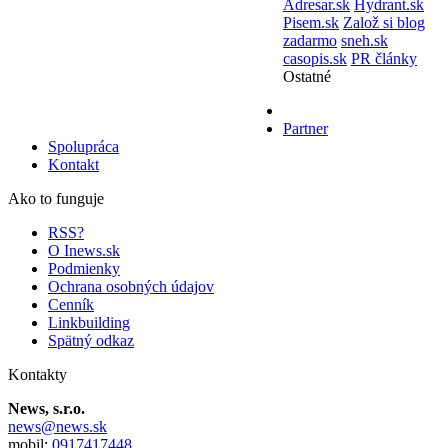
Adresar.sk
Hydrant.sk
Pisem.sk
Založ si blog
zadarmo
sneh.sk
casopis.sk
PR články
Ostatné
Partner
Spolupráca
Kontakt
Ako to funguje
RSS?
O Inews.sk
Podmienky
Ochrana osobných údajov
Cenník
Linkbuilding
Spätný odkaz
Kontakty
News, s.r.o.
news@news.sk
mobil:
0917417448