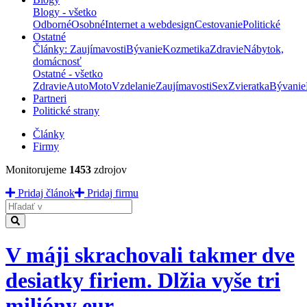
Blogy - všetko
Odborné
Osobné
Internet a webdesign
Cestovanie
Politické
Ostatné
Články: Zaujímavosti
Bývanie
Kozmetika
Zdravie
Nábytok,
domácnosť
Ostatné - všetko
Zdravie
Auto
Moto
Vzdelanie
Zaujímavosti
Sex
Zvieratka
Bývanie
Partneri
Politické strany
Články
Firmy
Monitorujeme
1453
zdrojov
Pridaj článok
Pridaj firmu
Hladať
V máji skrachovali takmer dve
desiatky firiem. Dlžia vyše tri
milióny eur