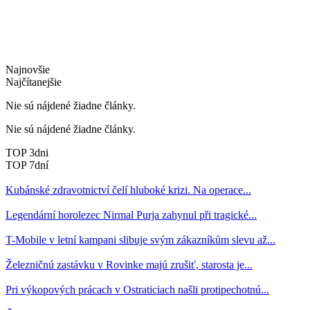
Najnovšie
Najčítanejšie
Nie sú nájdené žiadne články.
Nie sú nájdené žiadne články.
TOP 3dni
TOP 7dní
Kubánské zdravotnictví čelí hluboké krizi. Na operace...
Legendární horolezec Nirmal Purja zahynul při tragické...
T-Mobile v letní kampani slibuje svým zákazníkům slevu až...
Železničnú zastávku v Rovinke majú zrušiť, starosta je...
Pri výkopových prácach v Ostraticiach našli protipechotnú...