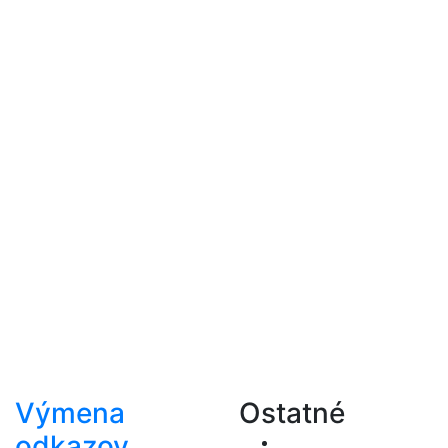
Výmena
Ostatné
odkazov