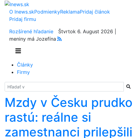
O Inews.sk
Podmienky
Reklama
Pridaj článok
Pridaj firmu
Rozšírené hľadanie
Štvrtok 6. August 2026 |
meniny má Jozefína
Články
Firmy
Hladať
Mzdy v Česku prudko
rastú: reálne si
zamestnanci prilepšili