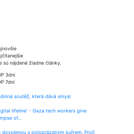
jnovšie
jčítanejšie
e sú nájdené žiadne články.
P 3dni
P 7dní
dinná soutěž, která dává smysl
igital lifeline' - Gaza tech workers give
impse of...
 dovolenou s poloprázdným kufrem. Proč