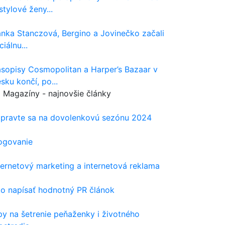
 stylové ženy...
nka Stanczová, Bergino a Jovinečko začali
ciálnu...
sopisy Cosmopolitan a Harper’s Bazaar v
sku končí, po...
Magazíny - najnovšie články
ipravte sa na dovolenkovú sezónu 2024
ogovanie
ternetový marketing a internetová reklama
o napísať hodnotný PR článok
py na šetrenie peňaženky i životného