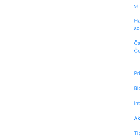
si
Ha
so
Ča
Če
Pr
Bl
In
Ak
Ti