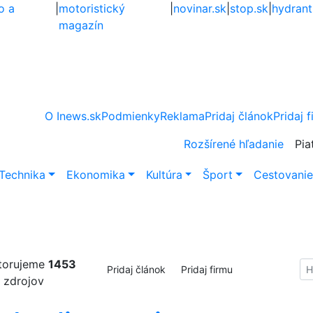
o a
|
motoristický
|
novinar.sk
|
stop.sk
|
hydrant
magazín
O Inews.sk
Podmienky
Reklama
Pridaj článok
Pridaj 
Rozšírené hľadanie
Pia
Technika
Ekonomika
Kultúra
Šport
Cestovani
torujeme
1453
Hl
Pridaj článok
Pridaj firmu
zdrojov