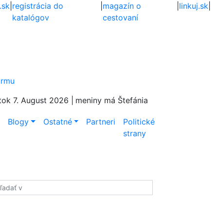
.sk
|
registrácia do
|
magazín o
|
linkuj.sk
|
katalógov
cestovaní
firmu
tok 7. August 2026 |
meniny má Štefánia
e
Blogy
Ostatné
Partneri
Politické
strany
adať