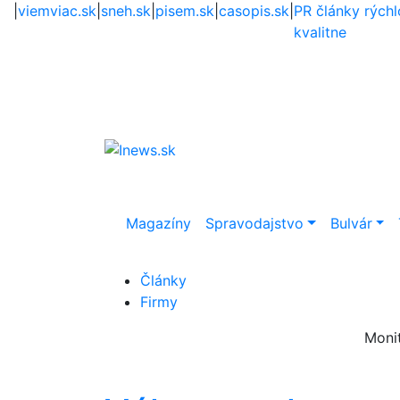
|
viemviac.sk
|
sneh.sk
|
pisem.sk
|
casopis.sk
|
PR články rýchl
kvalitne
Magazíny
Spravodajstvo
Bulvár
Články
Firmy
Moni