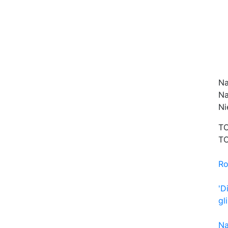
Na
Na
Ni
TO
TO
Ro
'D
gl
Na