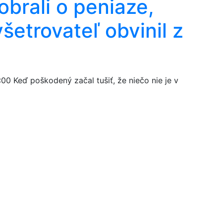
brali o peniaze,
šetrovateľ obvinil z
:00
Keď poškodený začal tušiť, že niečo nie je v