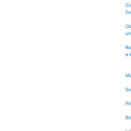
Cl
fi
OV
um
Ru
a 
Mu
So
Pr
Bl