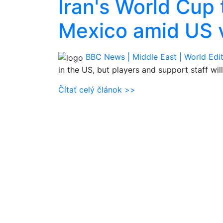
Iran's World Cup 
Mexico amid US 
BBC News | Middle East | World Edi
in the US, but players and support staff wil
Čítať celý článok >>