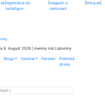
.sk
|
registrácia do
|
magazín o
|
linkuj.sk
|
katalógov
cestovaní
firmu
a 9. August 2026 |
meniny má Ľubomíra
e
Blogy
Ostatné
Partneri
Politické
strany
adať