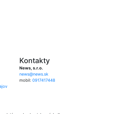
Kontakty
News, s.r.o.
news@news.sk
mobil:
0917417448
ajov