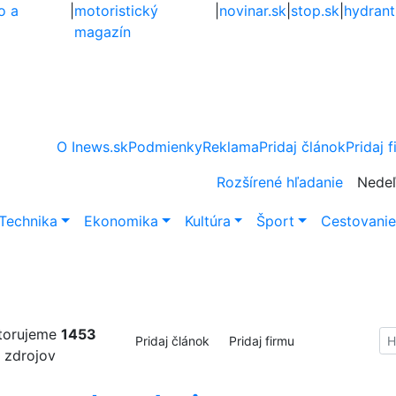
o a
|
motoristický
|
novinar.sk
|
stop.sk
|
hydrant
magazín
O Inews.sk
Podmienky
Reklama
Pridaj článok
Pridaj 
Rozšírené hľadanie
Nedeľ
Technika
Ekonomika
Kultúra
Šport
Cestovani
torujeme
1453
Hl
Pridaj článok
Pridaj firmu
zdrojov