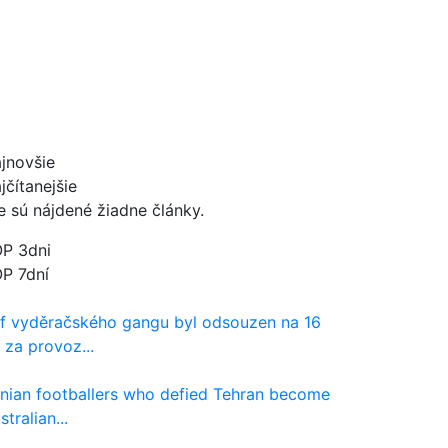
jnovšie
jčítanejšie
e sú nájdené žiadne články.
P 3dni
P 7dní
f vyděračského gangu byl odsouzen na 16
t za provoz...
anian footballers who defied Tehran become
stralian...