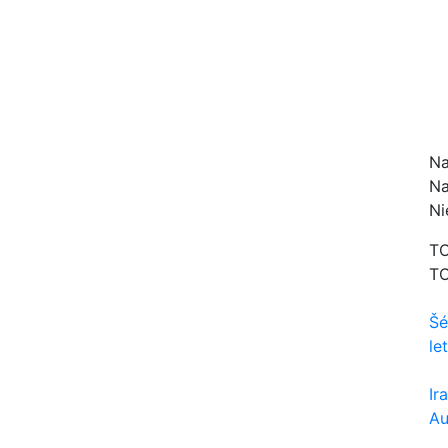
Na
Na
Ni
TO
TO
Šé
le
Ir
Au