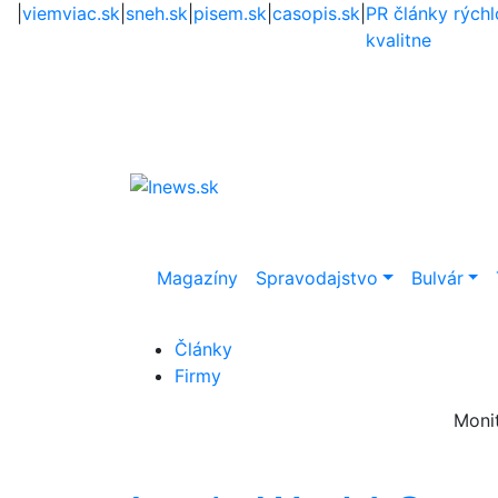
|
viemviac.sk
|
sneh.sk
|
pisem.sk
|
casopis.sk
|
PR články rýchl
kvalitne
Magazíny
Spravodajstvo
Bulvár
Články
Firmy
Moni