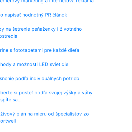
ternetový marketing a internetová reklama
o napísať hodnotný PR článok
py na šetrenie peňaženky i životného
ostredia
rine s fototapetami pre každé dieťa
hody a možnosti LED svietidiel
snenie podľa individuálnych potrieb
berte si posteľ podľa svojej výšky a váhy.
spíte sa...
živový plán na mieru od špecialistov zo
ortwell