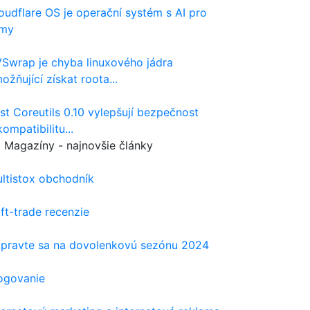
oudflare OS je operační systém s AI pro
rmy
Swrap je chyba linuxového jádra
ožňující získat roota...
st Coreutils 0.10 vylepšují bezpečnost
kompatibilitu...
Magazíny - najnovšie články
ltistox obchodník
ft-trade recenzie
ipravte sa na dovolenkovú sezónu 2024
ogovanie