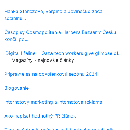
Hanka Stanczová, Bergino a Jovinečko začali
sociálnu...
Časopisy Cosmopolitan a Harper’s Bazaar v Česku
končí, po...
'Digital lifeline' - Gaza tech workers give glimpse of...
Magazíny - najnovšie články
Pripravte sa na dovolenkovú sezónu 2024
Blogovanie
Internetový marketing a internetová reklama
Ako napísať hodnotný PR článok
Tipy na šetrenie peňaženky i životného prostredia