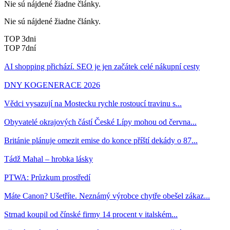
Nie sú nájdené žiadne články.
Nie sú nájdené žiadne články.
TOP 3dni
TOP 7dní
AI shopping přichází. SEO je jen začátek celé nákupní cesty
DNY KOGENERACE 2026
Vědci vysazují na Mostecku rychle rostoucí travinu s...
Obyvatelé okrajových částí České Lípy mohou od června...
Británie plánuje omezit emise do konce příští dekády o 87...
Tádž Mahal – hrobka lásky
PTWA: Průzkum prostředí
Máte Canon? Ušetříte. Neznámý výrobce chytře obešel zákaz...
Strnad koupil od čínské firmy 14 procent v italském...