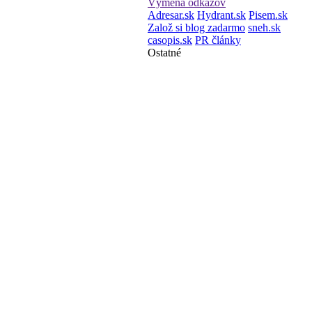
Výmena odkazov
Adresar.sk
Hydrant.sk
Pisem.sk
Založ si blog zadarmo
sneh.sk
casopis.sk
PR články
Ostatné