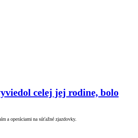
viedol celej jej rodine, bolo
ením a operáciami na súťažné zjazdovky.