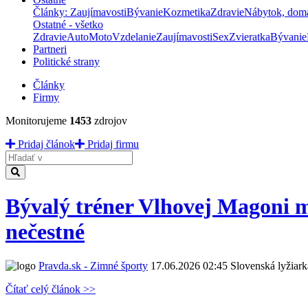
Články: Zaujímavosti
Bývanie
Kozmetika
Zdravie
Nábytok, dom
Ostatné - všetko
Zdravie
Auto
Moto
Vzdelanie
Zaujímavosti
Sex
Zvieratka
Bývanie
Partneri
Politické strany
Články
Firmy
Monitorujeme
1453
zdrojov
Pridaj článok
Pridaj firmu
Hladať
Bývalý tréner Vlhovej Magoni má 
nečestné
Pravda.sk - Zimné športy
17.06.2026 02:45
Slovenská lyžiark
Čítať celý článok >>