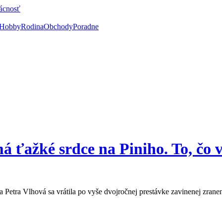
ácnosť
Hobby
Rodina
Obchody
Poradne
ťažké srdce na Piniho. To, čo vy
a Petra Vlhová sa vrátila po vyše dvojročnej prestávke zavinenej zran