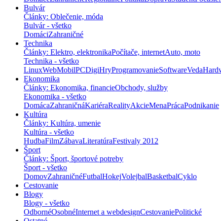
Bulvár
Články: Oblečenie, móda
Bulvár - všetko
Domáci
Zahraničné
Technika
Články: Elektro, elektronika
Počítače, internet
Auto, moto
Technika - všetko
Linux
Web
Mobil
PC
Digi
Hry
Programovanie
Software
Veda
Hard
Ekonomika
Články: Ekonomika, financie
Obchody, služby
Ekonomika - všetko
Domáca
Zahraničná
Kariéra
Reality
Akcie
Mena
Práca
Podnikanie
Kultúra
Články: Kultúra, umenie
Kultúra - všetko
Hudba
Film
Zábava
Literatúra
Festivaly 2012
Šport
Články: Šport, športové potreby
Šport - všetko
Domov
Zahraničné
Futbal
Hokej
Volejbal
Basketbal
Cyklo
Cestovanie
Blogy
Blogy - všetko
Odborné
Osobné
Internet a webdesign
Cestovanie
Politické
Ostatné