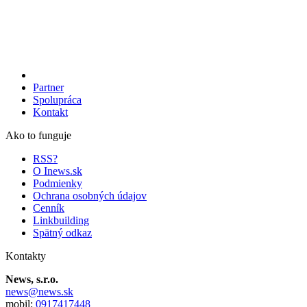
Partner
Spolupráca
Kontakt
Ako to funguje
RSS?
O Inews.sk
Podmienky
Ochrana osobných údajov
Cenník
Linkbuilding
Spätný odkaz
Kontakty
News, s.r.o.
news@news.sk
mobil:
0917417448