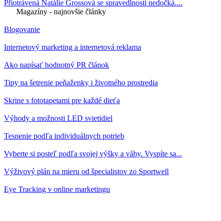
Přiotrávená Natálie Grossová se spravedlnosti nedočká....
Magazíny - najnovšie články
Blogovanie
Internetový marketing a internetová reklama
Ako napísať hodnotný PR článok
Tipy na šetrenie peňaženky i životného prostredia
Skrine s fototapetami pre každé dieťa
Výhody a možnosti LED svietidiel
Tesnenie podľa individuálnych potrieb
Vyberte si posteľ podľa svojej výšky a váhy. Vyspíte sa...
Výživový plán na mieru od špecialistov zo Sportwell
Eye Tracking v online marketingu