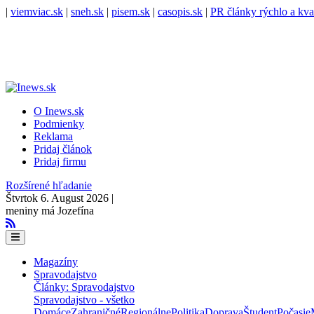
|
viemviac.sk
|
sneh.sk
|
pisem.sk
|
casopis.sk
|
PR články rýchlo a kva
O Inews.sk
Podmienky
Reklama
Pridaj článok
Pridaj firmu
Rozšírené hľadanie
Štvrtok 6. August 2026 |
meniny má Jozefína
Magazíny
Spravodajstvo
Články: Spravodajstvo
Spravodajstvo - všetko
Domáce
Zahraničné
Regionálne
Politika
Doprava
Študent
Počasie