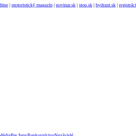
litne
|
motoristický magazín
|
novinar.sk
|
stop.sk
|
hydrant.sk
|
registrá
Média
Pre ženy
Bankovníctvo
Nezávislé