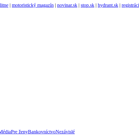
litne
|
motoristický magazín
|
novinar.sk
|
stop.sk
|
hydrant.sk
|
registrá
Média
Pre ženy
Bankovníctvo
Nezávislé