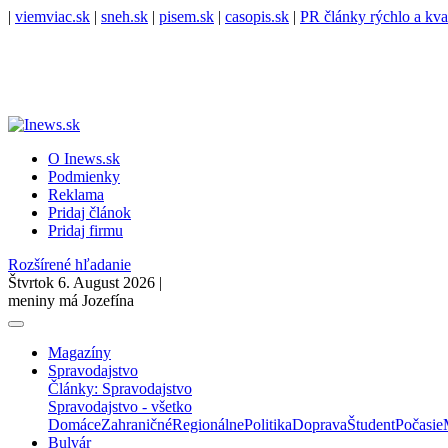
|
viemviac.sk
|
sneh.sk
|
pisem.sk
|
casopis.sk
|
PR články rýchlo a kva
O Inews.sk
Podmienky
Reklama
Pridaj článok
Pridaj firmu
Rozšírené hľadanie
Štvrtok 6. August 2026 |
meniny má Jozefína
Magazíny
Spravodajstvo
Články: Spravodajstvo
Spravodajstvo - všetko
Domáce
Zahraničné
Regionálne
Politika
Doprava
Študent
Počasie
Bulvár