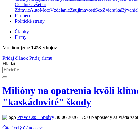
Ostatné - všetko
Zdravie
Auto
Moto
Vzdelanie
Zaujímavosti
Sex
Zvieratka
Bývanie
Partneri
Politické strany
Články
Firmy
Monitorujeme
1453
zdrojov
Pridaj článok
Pridaj firmu
Hladať
Milióny na opatrenia kvôli klíme
"kaskádovité" škody
Pravda.sk - Správy
30.06.2026 17:30
Naposledy sa vláda zaob
Čítať celý článok >>