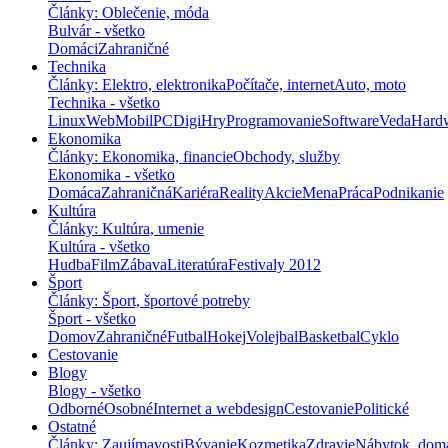
Články: Oblečenie, móda
Bulvár - všetko
Domáci
Zahraničné
Technika
Články: Elektro, elektronika
Počítače, internet
Auto, moto
Technika - všetko
Linux
Web
Mobil
PC
Digi
Hry
Programovanie
Software
Veda
Hard
Ekonomika
Články: Ekonomika, financie
Obchody, služby
Ekonomika - všetko
Domáca
Zahraničná
Kariéra
Reality
Akcie
Mena
Práca
Podnikanie
Kultúra
Články: Kultúra, umenie
Kultúra - všetko
Hudba
Film
Zábava
Literatúra
Festivaly 2012
Šport
Články: Šport, športové potreby
Šport - všetko
Domov
Zahraničné
Futbal
Hokej
Volejbal
Basketbal
Cyklo
Cestovanie
Blogy
Blogy - všetko
Odborné
Osobné
Internet a webdesign
Cestovanie
Politické
Ostatné
Články: Zaujímavosti
Bývanie
Kozmetika
Zdravie
Nábytok, dom