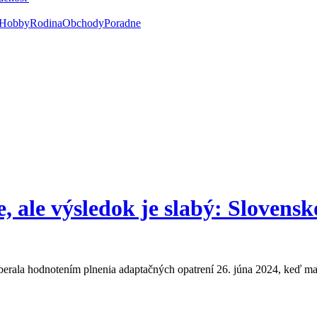
Hobby
Rodina
Obchody
Poradne
, ale výsledok je slabý: Slovens
erala hodnotením plnenia adaptačných opatrení 26. júna 2024, keď mat