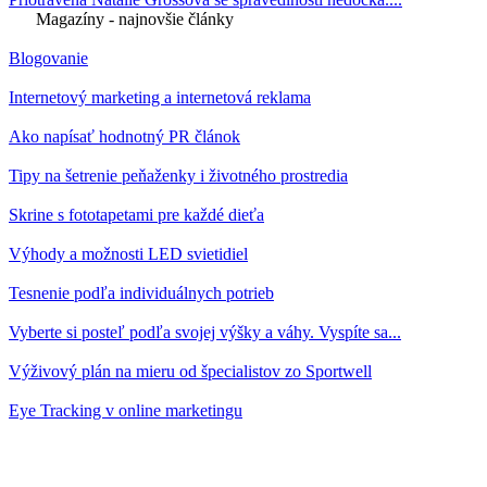
Magazíny - najnovšie články
Blogovanie
Internetový marketing a internetová reklama
Ako napísať hodnotný PR článok
Tipy na šetrenie peňaženky i životného prostredia
Skrine s fototapetami pre každé dieťa
Výhody a možnosti LED svietidiel
Tesnenie podľa individuálnych potrieb
Vyberte si posteľ podľa svojej výšky a váhy. Vyspíte sa...
Výživový plán na mieru od špecialistov zo Sportwell
Eye Tracking v online marketingu