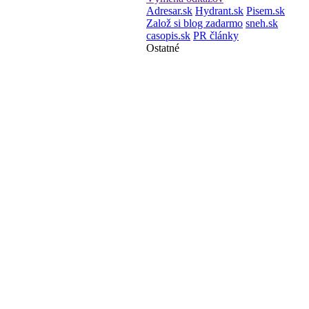
Adresar.sk
Hydrant.sk
Pisem.sk
Založ si blog zadarmo
sneh.sk
casopis.sk
PR články
Ostatné