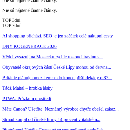
Nie sú nájdené žiadne články.
Nie sú nájdené žiadne články.
TOP 3dni
TOP 7dní
AI shopping přichází. SEO je jen začátek celé nákupní cesty
DNY KOGENERACE 2026
Vědci vysazují na Mostecku rychle rostoucí travinu s...
Obyvatelé okrajových částí České Lípy mohou od června...
Británie plánuje omezit emise do konce příští dekády o 87...
Tádž Mahal – hrobka lásky
PTWA: Průzkum prostředí
Máte Canon? Ušetříte. Neznámý výrobce chytře obešel zákaz...
Strnad koupil od čínské firmy 14 procent v italském...
Přiotrávená Natálie Grossová se spravedlnosti nedočká....