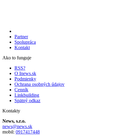
Partner
Spolupráca
Kontakt
Ako to funguje
RSS?
O Inews.sk
Podmienky
Ochrana osobných údajov
Cenník
Linkbuilding
Spätný odkaz
Kontakty
News, s.r.o.
news@news.sk
mobil:
0917417448