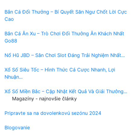
Bắn Cá Đổi Thưởng – Bí Quyết Săn Ngư Chốt Lời Cực
Cao
Bắn Cá Ăn Xu – Trò Chơi Đổi Thưởng Ăn Khách Nhất
Go88
Nổ Hũ JBD – Sân Chơi Slot Đáng Trải Nghiệm Nhất...
Xổ Số Siêu Tốc – Hình Thức Cá Cược Nhanh, Lợi
Nhuận...
Xổ Số Miền Bắc – Cập Nhật Kết Quả Và Giải Thưởng...
Magazíny - najnovšie články
Pripravte sa na dovolenkovú sezónu 2024
Blogovanie