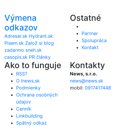
Výmena
Ostatné
odkazov
Partner
Adresar.sk
Hydrant.sk
Spolupráca
Pisem.sk
Založ si blog
Kontakt
zadarmo
sneh.sk
casopis.sk
PR články
Ako to funguje
Kontakty
RSS?
News, s.r.o.
O Inews.sk
news@news.sk
Podmienky
mobil:
0917417448
Ochrana osobných
údajov
Cenník
Linkbuilding
Spätný odkaz