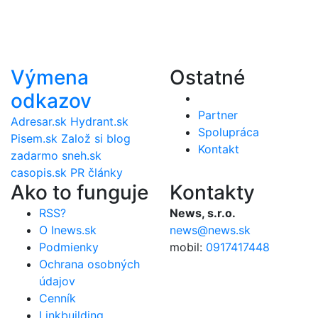
Výmena
Ostatné
odkazov
Partner
Adresar.sk
Hydrant.sk
Spolupráca
Pisem.sk
Založ si blog
Kontakt
zadarmo
sneh.sk
casopis.sk
PR články
Ako to funguje
Kontakty
RSS?
News, s.r.o.
O Inews.sk
news@news.sk
Podmienky
mobil:
0917417448
Ochrana osobných
údajov
Cenník
Linkbuilding