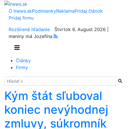
O Inews.sk
Podmienky
Reklama
Pridaj článok
Pridaj firmu
Rozšírené hľadanie
Štvrtok 6. August 2026 |
meniny má Jozefína
Články
Firmy
Hladať
Kým štát sľuboval
koniec nevýhodnej
zmluvy, súkromník