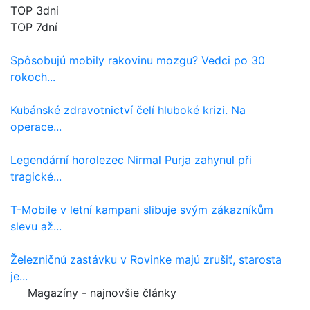
TOP 3dni
TOP 7dní
Spôsobujú mobily rakovinu mozgu? Vedci po 30
rokoch...
Kubánské zdravotnictví čelí hluboké krizi. Na
operace...
Legendární horolezec Nirmal Purja zahynul při
tragické...
T-Mobile v letní kampani slibuje svým zákazníkům
slevu až...
Železničnú zastávku v Rovinke majú zrušiť, starosta
je...
Magazíny - najnovšie články