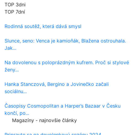
TOP 3dni
TOP 7dní
Rodinná soutěž, která dává smysl
Slunce, seno: Venca je kamioňák, Blažena ostrouhala.
Jak...
Na dovolenou s poloprázdným kufrem. Proč si stylové
ženy...
Hanka Stanczová, Bergino a Jovinečko začali
sociálnu...
Časopisy Cosmopolitan a Harper’s Bazaar v Česku
končí, po...
Magazíny - najnovšie články
Pripravte sa na dovolenkovú sezónu 2024