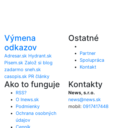
Výmena
Ostatné
odkazov
Partner
Adresar.sk
Hydrant.sk
Spolupráca
Pisem.sk
Založ si blog
Kontakt
zadarmo
sneh.sk
casopis.sk
PR články
Ako to funguje
Kontakty
RSS?
News, s.r.o.
O Inews.sk
news@news.sk
Podmienky
mobil:
0917417448
Ochrana osobných
údajov
Cenník