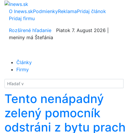
O Inews.sk
Podmienky
Reklama
Pridaj článok
Pridaj firmu
Rozšírené hľadanie
Piatok 7. August 2026 |
meniny má Štefánia
Články
Firmy
Hladať
Tento nenápadný
zelený pomocník
odstráni z bytu prach