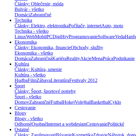
Články: Oblečenie, móda
Bulvár - všetko
Domáci
Zahraničné
Technika
Články: Elektro, elektronika
Počítače, internet
Auto, moto
Technika - všetko
Linux
Web
Mobil
PC
Digi
Hry
Programovanie
Software
Veda
Hard
Ekonomika
Články: Ekonomika, financie
Obchody, služby
Ekonomika - všetko
Domáca
Zahraničná
Kariéra
Reality
Akcie
Mena
Práca
Podnikanie
Kultúra
Články: Kultúra, umenie
Kultúra - všetko
Hudba
Film
Zábava
Literatúra
Festivaly 2012
Šport
Články: Šport, športové potreby
Šport - všetko
Domov
Zahraničné
Futbal
Hokej
Volejbal
Basketbal
Cyklo
Cestovanie
Blogy
Blogy - všetko
Odborné
Osobné
Internet a webdesign
Cestovanie
Politické
Ostatné
Články: Zaujímavosti
Bývanie
Kozmetika
Zdravie
Nábytok, dom