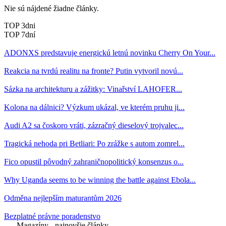
Nie sú nájdené žiadne články.
TOP 3dni
TOP 7dní
ADONXS predstavuje energickú letnú novinku Cherry On Your...
Reakcia na tvrdú realitu na fronte? Putin vytvoril novú...
Sázka na architekturu a zážitky: Vinařství LAHOFER...
Kolona na dálnici? Výzkum ukázal, ve kterém pruhu ji...
Audi A2 sa čoskoro vráti, zázračný dieselový trojvalec...
Tragická nehoda pri Betliari: Po zrážke s autom zomrel...
Fico opustil pôvodný zahraničnopolitický konsenzus o...
Why Uganda seems to be winning the battle against Ebola...
Odměna nejlepším maturantům 2026
Bezplatné právne poradenstvo
Magazíny - najnovšie články