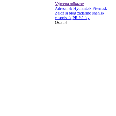
Výmena odkazov
Adresar.sk
Hydrant.sk
Pisem.sk
Založ si blog zadarmo
sneh.sk
casopis.sk
PR články
Ostatné