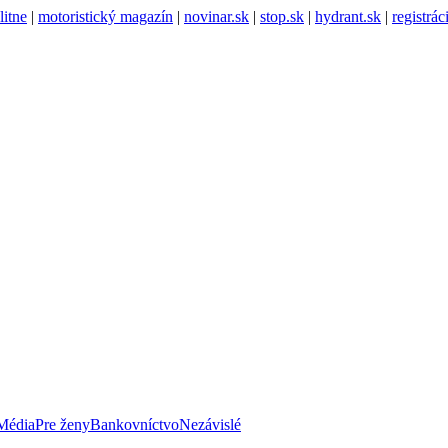
litne
|
motoristický magazín
|
novinar.sk
|
stop.sk
|
hydrant.sk
|
registrá
Média
Pre ženy
Bankovníctvo
Nezávislé