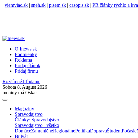
|
viemviac.sk
|
sneh.sk
|
pisem.sk
|
casopis.sk
|
PR články rýchlo a kva
O Inews.sk
Podmienky
Reklama
Pridaj článok
Pridaj firmu
Rozšírené hľadanie
Sobota 8. August 2026 |
meniny má Oskar
Magazíny
Spravodajstvo
Články: Spravodajstvo
Spravodajstvo - všetko
Domáce
Zahraničné
Regionálne
Politika
Doprava
Študent
Počasie
Bulvár