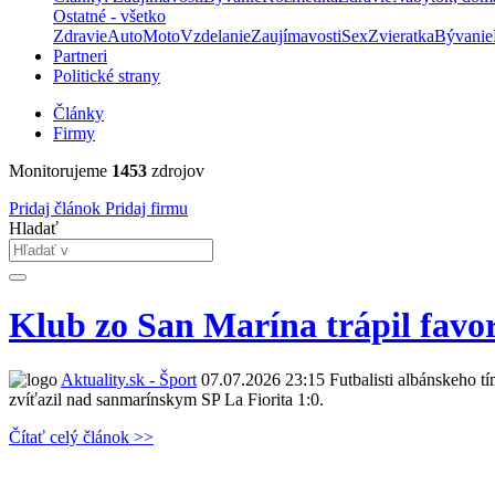
Ostatné - všetko
Zdravie
Auto
Moto
Vzdelanie
Zaujímavosti
Sex
Zvieratka
Bývanie
Partneri
Politické strany
Články
Firmy
Monitorujeme
1453
zdrojov
Pridaj článok
Pridaj firmu
Hladať
Klub zo San Marína trápil favo
Aktuality.sk - Šport
07.07.2026 23:15
Futbalisti albánskeho 
zvíťazil nad sanmarínskym SP La Fiorita 1:0.
Čítať celý článok >>