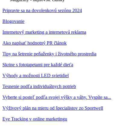
Pripravte sa na dovolenkovú sezónu 2024
Blogovanie
Internetový marketing a internetová reklama
Ako napísať hodnotný PR článok
Tipy na šetrenie peňaženky i životného prostredia
Skrine s fototapetami pre každé dieťa
Výhody a možnosti LED svietidiel
Tesnenie podľa individuálnych potrieb
Vyberte si posteľ podľa svojej výšky a váhy. Vyspíte sa...
Výživový plán na mieru od špecialistov zo Sportwell
Eye Tracking v online marketingu