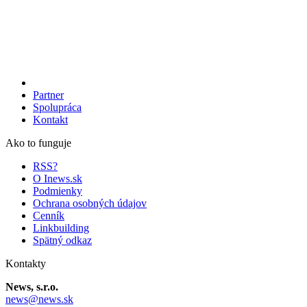
Partner
Spolupráca
Kontakt
Ako to funguje
RSS?
O Inews.sk
Podmienky
Ochrana osobných údajov
Cenník
Linkbuilding
Spätný odkaz
Kontakty
News, s.r.o.
news@news.sk