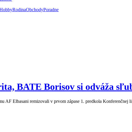
Hobby
Rodina
Obchody
Poradne
rita, BATE Borisov si odváža sľu
tímu AF Elbasani remizovali v prvom zápase 1. predkola Konferenčne