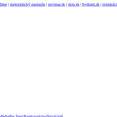
litne
|
motoristický magazín
|
novinar.sk
|
stop.sk
|
hydrant.sk
|
registrá
Média
Pre ženy
Bankovníctvo
Nezávislé