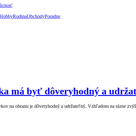
ácnosť
Hobby
Rodina
Obchody
Poradne
ka má byť dôveryhodný a udrža
kov na obranu je dôveryhodný a udržateľný. Vzhľadom na rázne zvýše