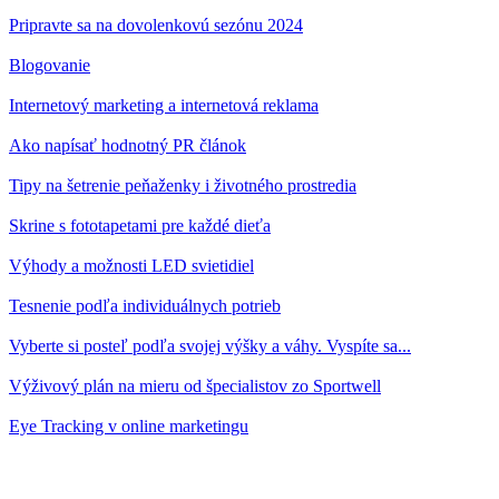
Pripravte sa na dovolenkovú sezónu 2024
Blogovanie
Internetový marketing a internetová reklama
Ako napísať hodnotný PR článok
Tipy na šetrenie peňaženky i životného prostredia
Skrine s fototapetami pre každé dieťa
Výhody a možnosti LED svietidiel
Tesnenie podľa individuálnych potrieb
Vyberte si posteľ podľa svojej výšky a váhy. Vyspíte sa...
Výživový plán na mieru od špecialistov zo Sportwell
Eye Tracking v online marketingu