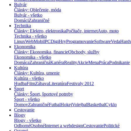
Bulvár
Články: Oblečenie, móda
Bulvár - všetko
Domáci
Zahraničné
Technika
Články: Elektro, elektronika
Počítače, internet
Auto, moto
Technika - všetko
Linux
Web
Mobil
PC
Digi
Hry
Programovanie
Software
Veda
Hard
Ekonomika
Články: Ekonomika, financie
Obchody, služby
Ekonomika - všetko
Domáca
Zahraničná
Kariéra
Reality
Akcie
Mena
Práca
Podnikanie
Kultúra
Články: Kultúra, umenie
Kultúra - všetko
Hudba
Film
Zábava
Literatúra
Festivaly 2012
Šport
Články: Šport, športové potreby
Šport - všetko
Domov
Zahraničné
Futbal
Hokej
Volejbal
Basketbal
Cyklo
Cestovanie
Blogy
Blogy - všetko
Odborné
Osobné
Internet a webdesign
Cestovanie
Politické
Ostatné