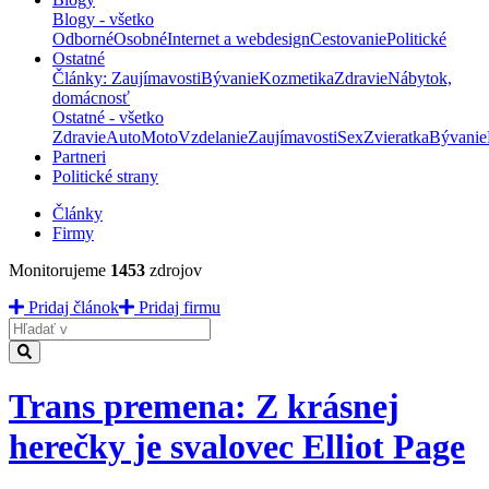
Blogy - všetko
Odborné
Osobné
Internet a webdesign
Cestovanie
Politické
Ostatné
Články: Zaujímavosti
Bývanie
Kozmetika
Zdravie
Nábytok,
domácnosť
Ostatné - všetko
Zdravie
Auto
Moto
Vzdelanie
Zaujímavosti
Sex
Zvieratka
Bývanie
Partneri
Politické strany
Články
Firmy
Monitorujeme
1453
zdrojov
Pridaj článok
Pridaj firmu
Hladať
Trans premena: Z krásnej
herečky je svalovec Elliot Page