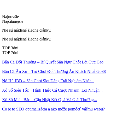
Najnovšie
Najčítanejšie
Nie sú nájdené žiadne články.
Nie sú nájdené žiadne články.
TOP 3dni
TOP 7dní
Bắn Cá Đổi Thưởng – Bí Quyết Săn Ngư Chốt Lời Cực Cao
Bắn Cá Ăn Xu – Trò Chơi Đổi Thưởng Ăn Khách Nhất Go88
Nổ Hũ JBD – Sân Chơi Slot Đáng Trải Nghiệm Nhất...
Xổ Số Siêu Tốc – Hình Thức Cá Cược Nhanh, Lợi Nhuận...
Xổ Số Miền Bắc – Cập Nhật Kết Quả Và Giải Thưởng...
Čo je to SEO optimalizácia a ako môže pomôcť vášmu webu?