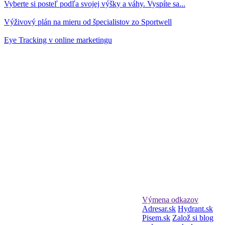
Vyberte si posteľ podľa svojej výšky a váhy. Vyspíte sa...
Výživový plán na mieru od špecialistov zo Sportwell
Eye Tracking v online marketingu
Výmena odkazov
Adresar.sk
Hydrant.sk
Pisem.sk
Založ si blog