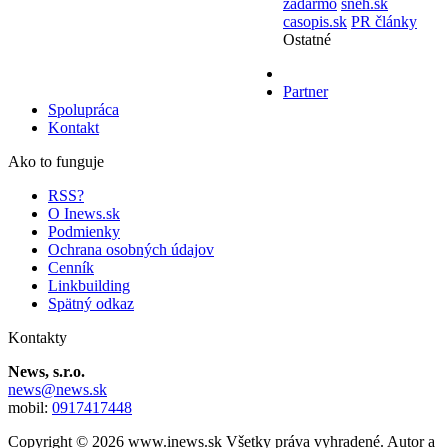
zadarmo
sneh.sk
casopis.sk
PR články
Ostatné
Partner
Spolupráca
Kontakt
Ako to funguje
RSS?
O Inews.sk
Podmienky
Ochrana osobných údajov
Cenník
Linkbuilding
Spätný odkaz
Kontakty
News, s.r.o.
news@news.sk
mobil:
0917417448
Copyright © 2026 www.inews.sk Všetky práva vyhradené. Autor a