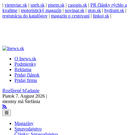
|
viemviac.sk
|
sneh.sk
|
pisem.sk
|
casopis.sk
|
PR články rýchlo a
kvalitne
|
motoristický magazín
|
novinar.sk
|
stop.sk
|
hydrant.sk
|
registrácia do katalógov
|
magazín o cestovaní
|
linkuj.sk
|
O Inews.sk
Podmienky
Reklama
Pridaj článok
Pridaj firmu
Rozšírené hľadanie
Piatok 7. August 2026 |
meniny má Štefánia
Magazíny
Spravodajstvo
Články: Spravodajstvo