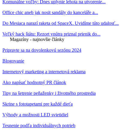
Komunálne voľby: Dnes uplynie lehota na utvorenie...
Office chic aneb jak nosit sandály do kanceláře a...
Do Mesiaca narazí raketa od SpaceX. Uvidíme túto udalosť...
Veľký hack štátu: Rezort vnútra priznal prienik do...
Magazíny - najnovšie články
Pripravte sa na dovolenkovú sezónu 2024
Blogovanie
Internetový marketing a internetová reklama
Ako napísať hodnotný PR článok
Tipy na šetrenie peňaženky i životného prostredia
Skrine s fototapetami pre každé dieťa
Výhody a možnosti LED svietidiel
Tesnenie podľa individuálnych potrieb