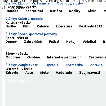
libier , ktorú v utorok počas prvého dňa summitu NATO v Ankare podpísal
Články: Ekonomika, financie
Obchody, služby
Ekonomika - všetko
Čítať celý článok >>
Domáca
Zahraničná
Kariéra
Reality
Akcie
M
Kultúra
Články: Kultúra, umenie
Kultúra - všetko
Hudba
Film
Zábava
Literatúra
Festivaly 2012
Šport
Články: Šport, športové potreby
Šport - všetko
Domov
Zahraničné
Futbal
Hokej
Volejbal
B
Cestovanie
Blogy
Blogy - všetko
Odborné
Osobné
Internet a webdesign
Cestovani
Ostatné
Články: Zaujímavosti
Bývanie
Kozmetika
Zdravie
Ostatné - všetko
Zdravie
Auto
Moto
Vzdelanie
Zaujímavosti
Partneri
Politické strany