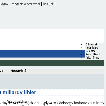
|
|
|
alógov
magazín o cestovaní
linkuj.sk
O Inews.sk
Podmienky
Reklama
Pridaj článok
Pridaj firmu
vo
Nezávislé
miliardy libier
v
Webhosting
lných transportných lodí. Vyplýva to z dohody v hodnote 2,4 miliardy