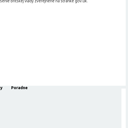
senie britskej vlády zverejnené na stránke gov.uk.
dy
Poradne