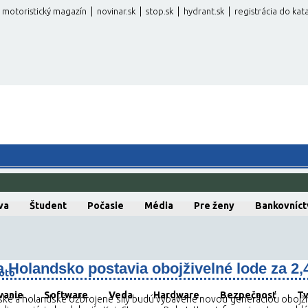
|
|
|
|
motoristický magazín
novinar.sk
stop.sk
hydrant.sk
registrácia do kat
va
Študent
Počasie
Média
Pre ženy
Bankovníct
Holandsko postavia obojživelné lode za 2,4 
oto
vanie
Software
Veda
Hardware
Bezpečnosť
T
é a holandské ozbrojené sily budú vybavené novou generáciou obojžive