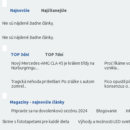
Najnovšie
Najčítanejšie
Nie sú nájdené žiadne články.
Nie sú nájdené žiadne články.
TOP 3dni
TOP 7dní
Nový Mercedes-AMG CLA 45 je králem třídy na
Proč říkáme vo
Nürburgringu....
vznikla...
Tragická nehoda pri Betliari: Po zrážke s autom
Fico opustil 
zomrel...
konsenzus o..
Magazíny - najnovšie články
Pripravte sa na dovolenkovú sezónu 2024
Blogovanie
In
Skrine s fototapetami pre každé dieťa
Výhody a možnosti LED sviet