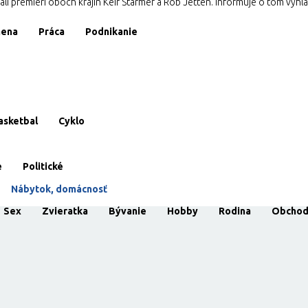
i premiéri oboch krajín Keir Starmer a Rob Jetten. Informuje o tom vyhlá
ena
Práca
Podnikanie
asketbal
Cyklo
e
Politické
Nábytok, domácnosť
Sex
Zvieratka
Bývanie
Hobby
Rodina
Obcho