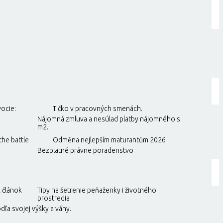
vocie:
T čko v pracovných smenách.
Nájomná zmluva a nesúlad platby nájomného s
m2.
he battle
Odměna nejlepším maturantům 2026
Bezplatné právne poradenstvo
 článok
Tipy na šetrenie peňaženky i životného
prostredia
dľa svojej výšky a váhy.