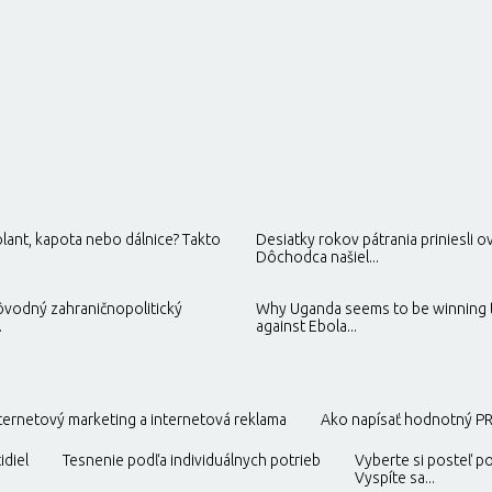
lant, kapota nebo dálnice? Takto
Desiatky rokov pátrania priniesli o
Dôchodca našiel...
pôvodný zahraničnopolitický
Why Uganda seems to be winning t
.
against Ebola...
ternetový marketing a internetová reklama
Ako napísať hodnotný PR
idiel
Tesnenie podľa individuálnych potrieb
Vyberte si posteľ po
Vyspíte sa...