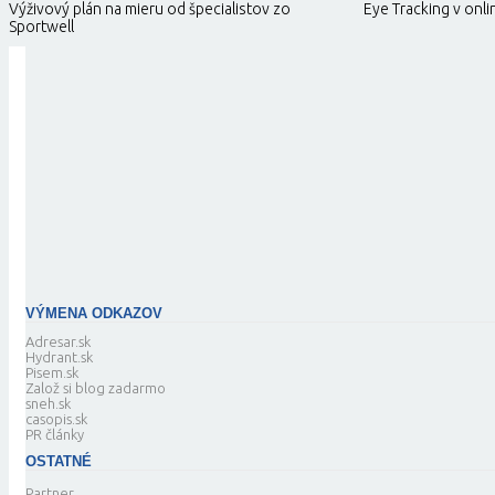
Výživový plán na mieru od špecialistov zo
Eye Tracking v onl
Sportwell
VÝMENA ODKAZOV
Adresar.sk
Hydrant.sk
Pisem.sk
Založ si blog zadarmo
sneh.sk
casopis.sk
PR články
OSTATNÉ
Partner