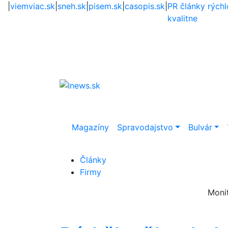
|
viemviac.sk
|
sneh.sk
|
pisem.sk
|
casopis.sk
|
PR články rýchl
kvalitne
Magazíny
Spravodajstvo
Bulvár
Články
Firmy
Moni