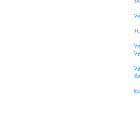
Sk
Vý
Te
Vy
Vy
Vý
Sp
Ey