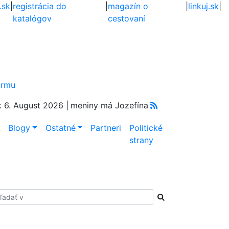
.sk
|
registrácia do
|
magazín o
|
linkuj.sk
|
katalógov
cestovaní
firmu
k 6. August 2026 |
meniny má Jozefína
e
Blogy
Ostatné
Partneri
Politické
strany
adať