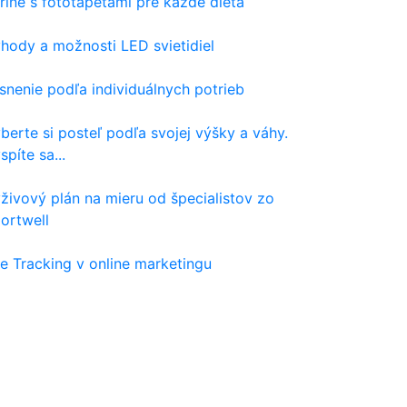
rine s fototapetami pre každé dieťa
hody a možnosti LED svietidiel
snenie podľa individuálnych potrieb
berte si posteľ podľa svojej výšky a váhy.
spíte sa...
živový plán na mieru od špecialistov zo
ortwell
e Tracking v online marketingu