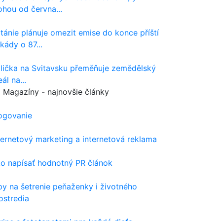
hou od června...
itánie plánuje omezit emise do konce příští
kády o 87...
lička na Svitavsku přeměňuje zemědělský
eál na...
Magazíny - najnovšie články
ogovanie
ternetový marketing a internetová reklama
o napísať hodnotný PR článok
py na šetrenie peňaženky i životného
ostredia