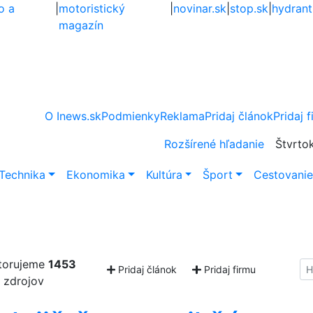
o a
|
motoristický
|
novinar.sk
|
stop.sk
|
hydrant
magazín
O Inews.sk
Podmienky
Reklama
Pridaj článok
Pridaj 
Rozšírené hľadanie
Štvrto
Technika
Ekonomika
Kultúra
Šport
Cestovani
torujeme
1453
Hl
Pridaj článok
Pridaj firmu
zdrojov