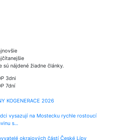
jnovšie
jčítanejšie
e sú nájdené žiadne články.
P 3dni
P 7dní
NY KOGENERACE 2026
dci vysazují na Mostecku rychle rostoucí
avinu s...
yvatelé okrajových částí České Lípy