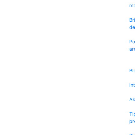
mo
Br
de
Po
ar
Bl
In
Ak
Ti
pr