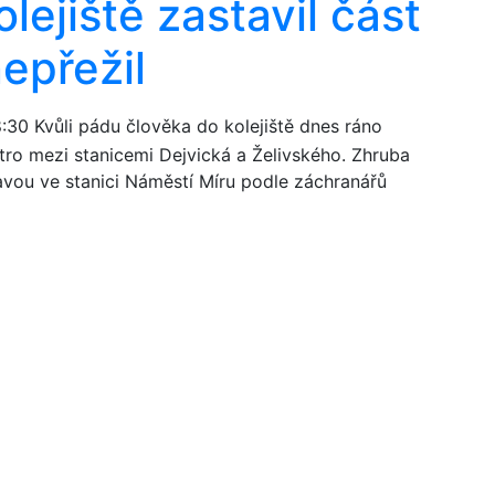
lejiště zastavil část
epřežil
8:30
Kvůli pádu člověka do kolejiště dnes ráno
etro mezi stanicemi Dejvická a Želivského. Zhruba
ravou ve stanici Náměstí Míru podle záchranářů