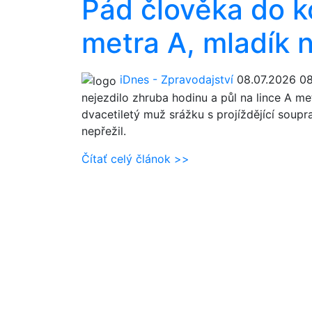
Pád člověka do ko
metra A, mladík n
iDnes - Zpravodajství
08.07.2026 0
nejezdilo zhruba hodinu a půl na lince A m
dvacetiletý muž srážku s projíždějící soup
nepřežil.
Čítať celý článok >>