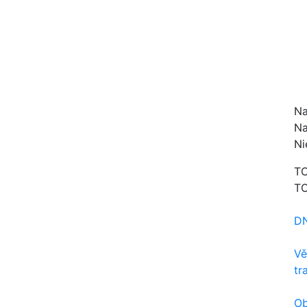
Na
Na
Ni
TO
TO
D
Vě
tr
Ob