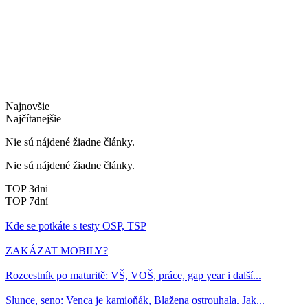
Najnovšie
Najčítanejšie
Nie sú nájdené žiadne články.
Nie sú nájdené žiadne články.
TOP 3dni
TOP 7dní
Kde se potkáte s testy OSP, TSP
ZAKÁZAT MOBILY?
Rozcestník po maturitě: VŠ, VOŠ, práce, gap year i další...
Slunce, seno: Venca je kamioňák, Blažena ostrouhala. Jak...