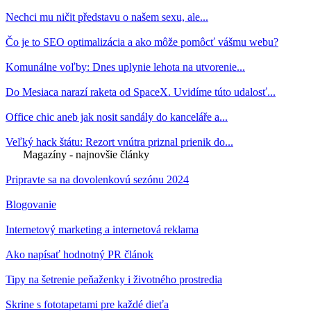
Nechci mu ničit představu o našem sexu, ale...
Čo je to SEO optimalizácia a ako môže pomôcť vášmu webu?
Komunálne voľby: Dnes uplynie lehota na utvorenie...
Do Mesiaca narazí raketa od SpaceX. Uvidíme túto udalosť...
Office chic aneb jak nosit sandály do kanceláře a...
Veľký hack štátu: Rezort vnútra priznal prienik do...
Magazíny - najnovšie články
Pripravte sa na dovolenkovú sezónu 2024
Blogovanie
Internetový marketing a internetová reklama
Ako napísať hodnotný PR článok
Tipy na šetrenie peňaženky i životného prostredia
Skrine s fototapetami pre každé dieťa