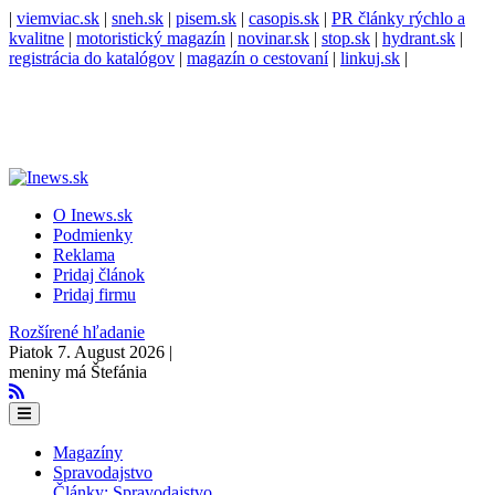
|
viemviac.sk
|
sneh.sk
|
pisem.sk
|
casopis.sk
|
PR články rýchlo a
kvalitne
|
motoristický magazín
|
novinar.sk
|
stop.sk
|
hydrant.sk
|
registrácia do katalógov
|
magazín o cestovaní
|
linkuj.sk
|
O Inews.sk
Podmienky
Reklama
Pridaj článok
Pridaj firmu
Rozšírené hľadanie
Piatok 7. August 2026 |
meniny má Štefánia
Magazíny
Spravodajstvo
Články: Spravodajstvo