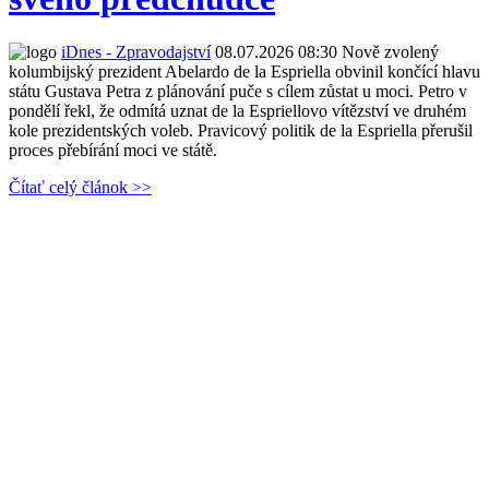
iDnes - Zpravodajství
08.07.2026 08:30
Nově zvolený
kolumbijský prezident Abelardo de la Espriella obvinil končící hlavu
státu Gustava Petra z plánování puče s cílem zůstat u moci. Petro v
pondělí řekl, že odmítá uznat de la Espriellovo vítězství ve druhém
kole prezidentských voleb. Pravicový politik de la Espriella přerušil
proces přebírání moci ve státě.
Čítať celý článok >>