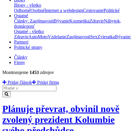
Blogy - všetko
Odborné
Osobné
Internet a webdesign
Cestovanie
Politické
Ostatné
Články: Zaujímavosti
Bývanie
Kozmetika
Zdravie
Nábytok,
domácnosť
Ostatné - všetko
Zdravie
Auto
Moto
Vzdelanie
Zaujímavosti
Sex
Zvieratka
Bývanie
Partneri
Politické strany
Články
Firmy
Monitorujeme
1453
zdrojov
Pridaj článok
Pridaj firmu
Hladať
Plánuje převrat, obvinil nově
zvolený prezident Kolumbie
svého předchůdce