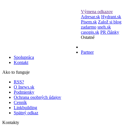
Výmena odkazov
Adresar.sk
Hydrant.sk
Pisem.sk
Založ si blog
zadarmo
sneh.sk
casopis.sk
PR články
Ostatné
Partner
Spolupráca
Kontakt
Ako to funguje
RSS?
O Inews.sk
Podmienky
Ochrana osobných údajov
Cenník
Linkbuilding
Spätný odkaz
Kontakty