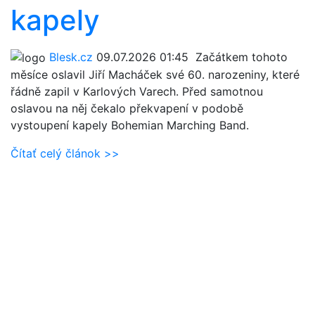
kapely
Blesk.cz
09.07.2026 01:45
Začátkem tohoto
měsíce oslavil Jiří Macháček své 60. narozeniny, které
řádně zapil v Karlových Varech. Před samotnou
oslavou na něj čekalo překvapení v podobě
vystoupení kapely Bohemian Marching Band.
Čítať celý článok >>