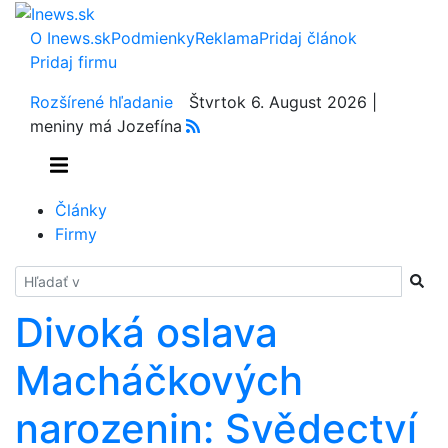
O Inews.sk
Podmienky
Reklama
Pridaj článok
Pridaj firmu
Rozšírené hľadanie
Štvrtok 6. August 2026 |
meniny má Jozefína
Články
Firmy
Hladať
Divoká oslava
Macháčkových
narozenin: Svědectví