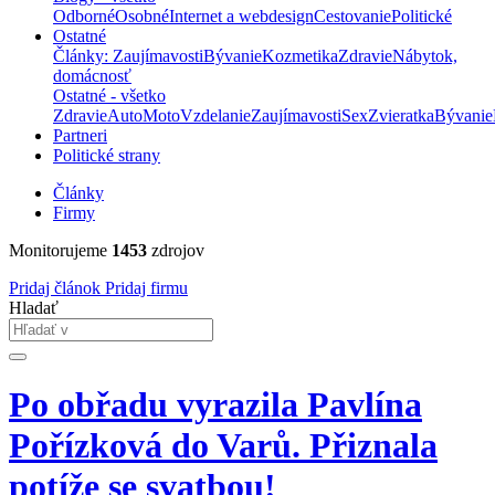
Odborné
Osobné
Internet a webdesign
Cestovanie
Politické
Ostatné
Články: Zaujímavosti
Bývanie
Kozmetika
Zdravie
Nábytok,
domácnosť
Ostatné - všetko
Zdravie
Auto
Moto
Vzdelanie
Zaujímavosti
Sex
Zvieratka
Bývanie
Partneri
Politické strany
Články
Firmy
Monitorujeme
1453
zdrojov
Pridaj článok
Pridaj firmu
Hladať
Po obřadu vyrazila Pavlína
Pořízková do Varů. Přiznala
potíže se svatbou!