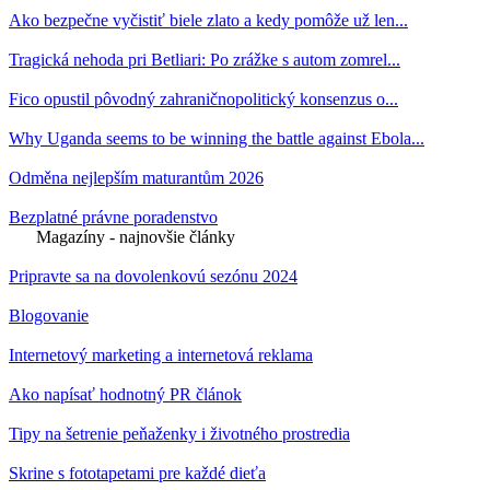
Ako bezpečne vyčistiť biele zlato a kedy pomôže už len...
Tragická nehoda pri Betliari: Po zrážke s autom zomrel...
Fico opustil pôvodný zahraničnopolitický konsenzus o...
Why Uganda seems to be winning the battle against Ebola...
Odměna nejlepším maturantům 2026
Bezplatné právne poradenstvo
Magazíny - najnovšie články
Pripravte sa na dovolenkovú sezónu 2024
Blogovanie
Internetový marketing a internetová reklama
Ako napísať hodnotný PR článok
Tipy na šetrenie peňaženky i životného prostredia
Skrine s fototapetami pre každé dieťa