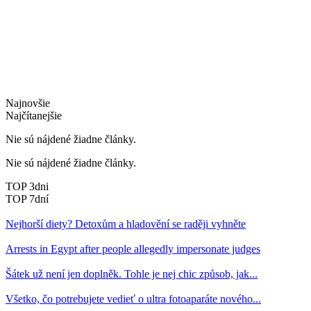
Najnovšie
Najčítanejšie
Nie sú nájdené žiadne články.
Nie sú nájdené žiadne články.
TOP 3dni
TOP 7dní
Nejhorší diety? Detoxům a hladovění se raději vyhněte
Arrests in Egypt after people allegedly impersonate judges
Šátek už není jen doplněk. Tohle je nej chic způsob, jak...
Všetko, čo potrebujete vedieť o ultra fotoaparáte nového...