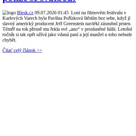
Blesk.cz
09.07.2026 01:45
Loni na filmovém festivalu v
Karlových Varech byla Pavlína Pořízková štěstím bez sebe, když jí
slavný americký producent Jeff Greenstein navlékl zásnubní prsten.
Téměř na rok přesně mu řekla své „ano“ v prosluněné Itálii. Letošní
ročník si tak opět užívá jako vdaná paní a její manžel u toho nebude
chybět.
Čítať celý článok >>