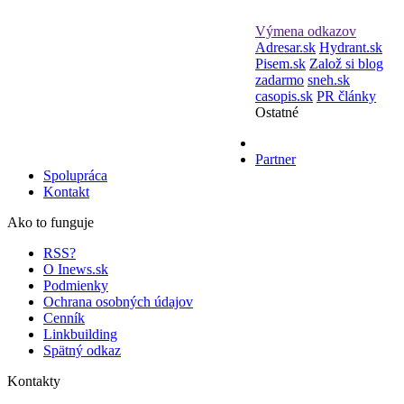
Výmena odkazov
Adresar.sk
Hydrant.sk
Pisem.sk
Založ si blog
zadarmo
sneh.sk
casopis.sk
PR články
Ostatné
Partner
Spolupráca
Kontakt
Ako to funguje
RSS?
O Inews.sk
Podmienky
Ochrana osobných údajov
Cenník
Linkbuilding
Spätný odkaz
Kontakty