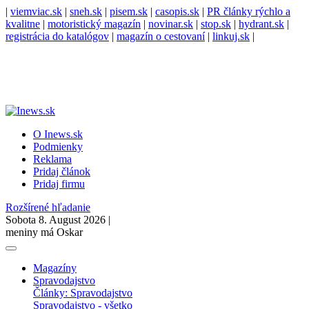
|
viemviac.sk
|
sneh.sk
|
pisem.sk
|
casopis.sk
|
PR články rýchlo a
kvalitne
|
motoristický magazín
|
novinar.sk
|
stop.sk
|
hydrant.sk
|
registrácia do katalógov
|
magazín o cestovaní
|
linkuj.sk
|
O Inews.sk
Podmienky
Reklama
Pridaj článok
Pridaj firmu
Rozšírené hľadanie
Sobota 8. August 2026 |
meniny má Oskar
Magazíny
Spravodajstvo
Články: Spravodajstvo
Spravodajstvo - všetko