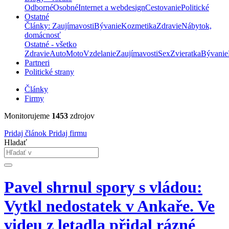
Odborné
Osobné
Internet a webdesign
Cestovanie
Politické
Ostatné
Články: Zaujímavosti
Bývanie
Kozmetika
Zdravie
Nábytok,
domácnosť
Ostatné - všetko
Zdravie
Auto
Moto
Vzdelanie
Zaujímavosti
Sex
Zvieratka
Bývanie
Partneri
Politické strany
Články
Firmy
Monitorujeme
1453
zdrojov
Pridaj článok
Pridaj firmu
Hladať
Pavel shrnul spory s vládou:
Vytkl nedostatek v Ankaře. Ve
videu z letadla přidal rázné