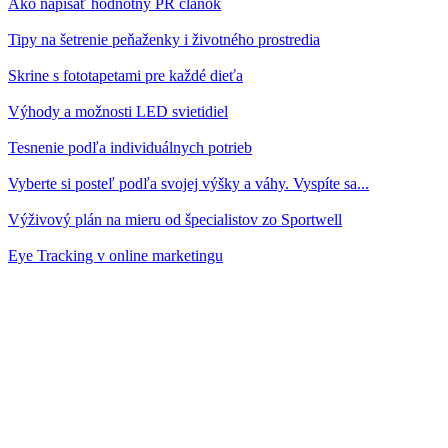
Ako napísať hodnotný PR článok
Tipy na šetrenie peňaženky i životného prostredia
Skrine s fototapetami pre každé dieťa
Výhody a možnosti LED svietidiel
Tesnenie podľa individuálnych potrieb
Vyberte si posteľ podľa svojej výšky a váhy. Vyspíte sa...
Výživový plán na mieru od špecialistov zo Sportwell
Eye Tracking v online marketingu