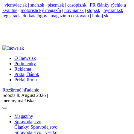
|
viemviac.sk
|
sneh.sk
|
pisem.sk
|
casopis.sk
|
PR články rýchlo a
kvalitne
|
motoristický magazín
|
novinar.sk
|
stop.sk
|
hydrant.sk
|
registrácia do katalógov
|
magazín o cestovaní
|
linkuj.sk
|
O Inews.sk
Podmienky
Reklama
Pridaj článok
Pridaj firmu
Rozšírené hľadanie
Sobota 8. August 2026 |
meniny má Oskar
Magazíny
Spravodajstvo
Články: Spravodajstvo
Spravodajstvo - všetko