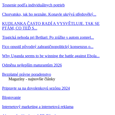
Tesnenie podľa individuálnych potrieb
Chorvatsko, jak ho neznáte. Konavle ukrývá středověký...
KUDLANKA ČASTO RADÍ A VYSVĚTLUJE. TAK SE
PTÁM, CO TEĎ S...
Tragická nehoda pri Betliari: Po zrážke s autom zomrel...
Fico opustil pôvodný zahraničnopolitický konsenzus o...
Why Uganda seems to be winning the battle against Ebola...
Odměna nejlepším maturantům 2026
Bezplatné právne poradenstvo
Magazíny - najnovšie články
Pripravte sa na dovolenkovú sezónu 2024
Blogovanie
Internetový marketing a internetová reklama