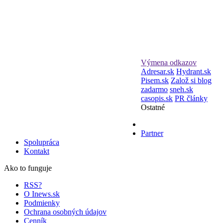
Výmena odkazov
Adresar.sk
Hydrant.sk
Pisem.sk
Založ si blog
zadarmo
sneh.sk
casopis.sk
PR články
Ostatné
Partner
Spolupráca
Kontakt
Ako to funguje
RSS?
O Inews.sk
Podmienky
Ochrana osobných údajov
Cenník