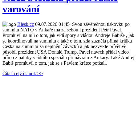
varování
Blesk.cz
09.07.2026 01:45
Svou závěrečnou tiskovku po
summitu NATO v Ankaře má za sebou i prezident Petr Pavel.
Promluvil na ní i o tom, jak vidí spory s vládou Andreje Babiše , jak
se koordinovali na summitu a také o tom, zda zazněla přímá kritika
Česka na summitu za neplnění závazků a jak nezvykle přívětivě
působil prezident USA Donald Trump. Pavel navrch přidal video
přímo z paluby vládního speciálu při návratu z Ankary. Také Andrej
Babiš promluvil o tom, jak se s Pavlem krátce potkali.
Čítať celý článok >>