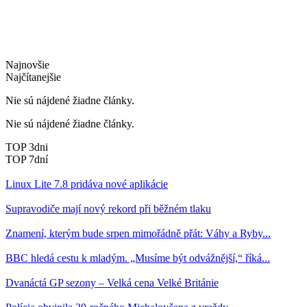
Najnovšie
Najčítanejšie
Nie sú nájdené žiadne články.
Nie sú nájdené žiadne články.
TOP 3dni
TOP 7dní
Linux Lite 7.8 pridáva nové aplikácie
Supravodiče mají nový rekord při běžném tlaku
Znamení, kterým bude srpen mimořádně přát: Váhy a Ryby...
BBC hledá cestu k mladým. „Musíme být odvážnější,“ říká...
Dvanáctá GP sezony – Velká cena Velké Británie