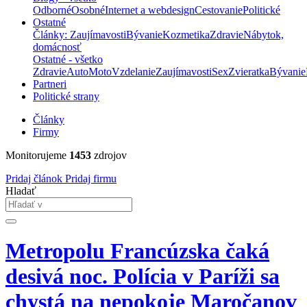
Odborné
Osobné
Internet a webdesign
Cestovanie
Politické
Ostatné
Články: Zaujímavosti
Bývanie
Kozmetika
Zdravie
Nábytok,
domácnosť
Ostatné - všetko
Zdravie
Auto
Moto
Vzdelanie
Zaujímavosti
Sex
Zvieratka
Bývanie
Partneri
Politické strany
Články
Firmy
Monitorujeme
1453
zdrojov
Pridaj článok
Pridaj firmu
Hladať
Metropolu Francúzska čaká
desivá noc. Polícia v Paríži sa
chystá na nepokoje Maročanov