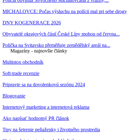
Polícia obvinila 30-ročného Michalovčana z vraždy,...
MICHALOVCE: Počas výsluchu na polícii mal pri sebe drogy
DNY KOGENERACE 2026
Obyvatelé okrajových částí České Lípy mohou od června...
Polička na Svitavsku přeměňuje zemědělský areál na...
Magazíny - najnovšie články
Multistox obchodník
Soft-trade recenzie
Pripravte sa na dovolenkovú sezónu 2024
Blogovanie
Internetový marketing a internetová reklama
Ako napísať hodnotný PR článok
Tipy na šetrenie peňaženky i životného prostredia