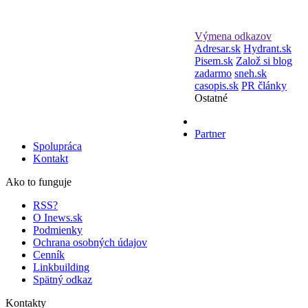
Výmena odkazov
Adresar.sk
Hydrant.sk
Pisem.sk
Založ si blog
zadarmo
sneh.sk
casopis.sk
PR články
Ostatné
Partner
Spolupráca
Kontakt
Ako to funguje
RSS?
O Inews.sk
Podmienky
Ochrana osobných údajov
Cenník
Linkbuilding
Spätný odkaz
Kontakty