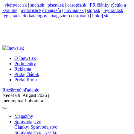
|
viemviac.sk
|
sneh.sk
|
pisem.sk
|
casopis.sk
|
PR články rýchlo a
kvalitne
|
motoristický magazín
|
novinar.sk
|
stop.sk
|
hydrant.sk
|
registrácia do katalógov
|
magazín o cestovaní
|
linkuj.sk
|
O Inews.sk
Podmienky
Reklama
Pridaj článok
Pridaj firmu
Rozšírené hľadanie
Nedeľa 9. August 2026 |
meniny má Ľubomíra
Magazíny
Spravodajstvo
Články: Spravodajstvo
Spravodajstvo - všetko