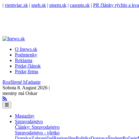
|
viemviac.sk
|
sneh.sk
|
pisem.sk
|
casopis.sk
|
PR články rýchlo a kva
O Inews.sk
Podmienky
Reklama
Pridaj článok
Pridaj firmu
Rozšírené hľadanie
Sobota 8. August 2026 |
meniny má Oskar
Magazíny
Spravodajstvo
Články: Spravodajstvo
Spravodajstvo - všetko
Domáce
Zahraničné
Regionálne
Politika
Doprava
Študent
Počasie