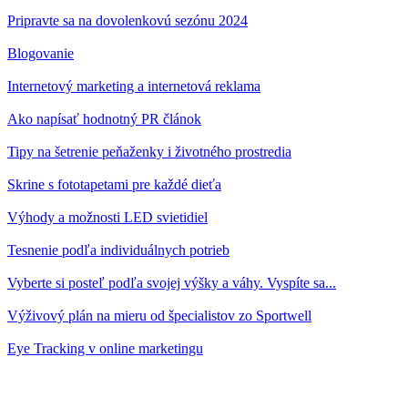
Pripravte sa na dovolenkovú sezónu 2024
Blogovanie
Internetový marketing a internetová reklama
Ako napísať hodnotný PR článok
Tipy na šetrenie peňaženky i životného prostredia
Skrine s fototapetami pre každé dieťa
Výhody a možnosti LED svietidiel
Tesnenie podľa individuálnych potrieb
Vyberte si posteľ podľa svojej výšky a váhy. Vyspíte sa...
Výživový plán na mieru od špecialistov zo Sportwell
Eye Tracking v online marketingu