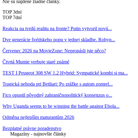
Nie sú nájdené žiadne články.
TOP 3dni
TOP 7dní
Reakcia na tvrdú realitu na fronte? Putin vytvoril novú...
Dve generácie švédskeho popu v jednej skladbe. Robyn...
Červenec 2026 na MovieZone: Nepropásli jste něco?
Čtvrtá Mumie verbuje staré známé
TEST I Peugeot 308 SW 1.2 Hybrid: Sympatické kombi si ma...
Tragická nehoda pri Betliari: Po zrážke s autom zomrel...
Fico opustil pôvodný zahraničnopolitický konsenzus o...
Why Uganda seems to be winning the battle against Ebola...
Odměna nejlepším maturantům 2026
Bezplatné právne poradenstvo
Magazíny - najnovšie články