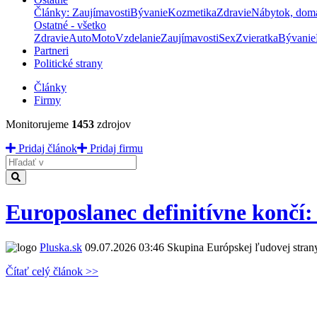
Články: Zaujímavosti
Bývanie
Kozmetika
Zdravie
Nábytok, dom
Ostatné - všetko
Zdravie
Auto
Moto
Vzdelanie
Zaujímavosti
Sex
Zvieratka
Bývanie
Partneri
Politické strany
Články
Firmy
Monitorujeme
1453
zdrojov
Pridaj článok
Pridaj firmu
Hladať
Europoslanec definitívne končí:
Pluska.sk
09.07.2026 03:46
Skupina Európskej ľudovej strany
Čítať celý článok >>