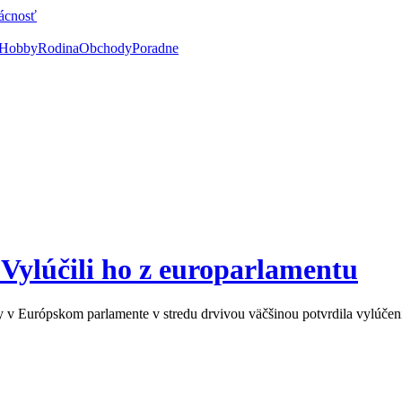
ácnosť
Hobby
Rodina
Obchody
Poradne
 Vylúčili ho z europarlamentu
 v Európskom parlamente v stredu drvivou väčšinou potvrdila vylúčen