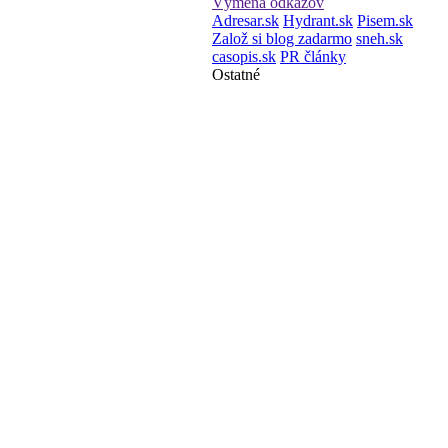
Výmena odkazov
Adresar.sk
Hydrant.sk
Pisem.sk
Založ si blog zadarmo
sneh.sk
casopis.sk
PR články
Ostatné