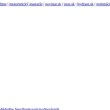
litne
|
motoristický magazín
|
novinar.sk
|
stop.sk
|
hydrant.sk
|
registrá
Média
Pre ženy
Bankovníctvo
Nezávislé