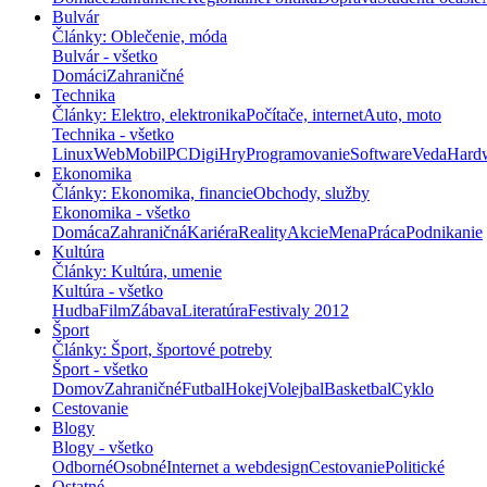
Bulvár
Články: Oblečenie, móda
Bulvár - všetko
Domáci
Zahraničné
Technika
Články: Elektro, elektronika
Počítače, internet
Auto, moto
Technika - všetko
Linux
Web
Mobil
PC
Digi
Hry
Programovanie
Software
Veda
Hard
Ekonomika
Články: Ekonomika, financie
Obchody, služby
Ekonomika - všetko
Domáca
Zahraničná
Kariéra
Reality
Akcie
Mena
Práca
Podnikanie
Kultúra
Články: Kultúra, umenie
Kultúra - všetko
Hudba
Film
Zábava
Literatúra
Festivaly 2012
Šport
Články: Šport, športové potreby
Šport - všetko
Domov
Zahraničné
Futbal
Hokej
Volejbal
Basketbal
Cyklo
Cestovanie
Blogy
Blogy - všetko
Odborné
Osobné
Internet a webdesign
Cestovanie
Politické
Ostatné