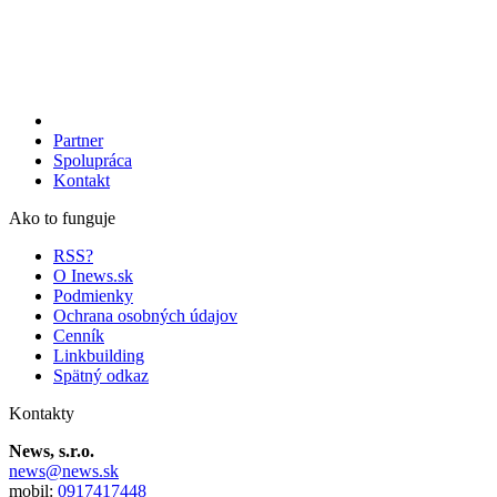
Partner
Spolupráca
Kontakt
Ako to funguje
RSS?
O Inews.sk
Podmienky
Ochrana osobných údajov
Cenník
Linkbuilding
Spätný odkaz
Kontakty
News, s.r.o.
news@news.sk
mobil:
0917417448