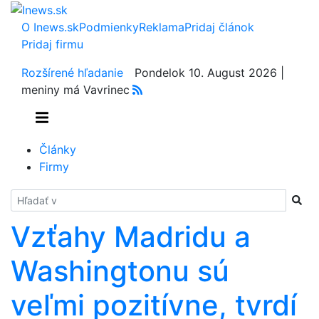
O Inews.sk
Podmienky
Reklama
Pridaj článok
Pridaj firmu
Rozšírené hľadanie
Pondelok 10. August 2026 |
meniny má Vavrinec
Články
Firmy
Hladať
Vzťahy Madridu a
Washingtonu sú
veľmi pozitívne, tvrdí