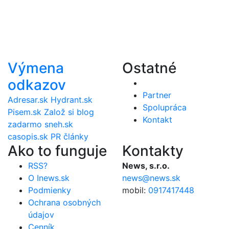
Výmena
Ostatné
odkazov
Partner
Adresar.sk
Hydrant.sk
Spolupráca
Pisem.sk
Založ si blog
Kontakt
zadarmo
sneh.sk
casopis.sk
PR články
Ako to funguje
Kontakty
RSS?
News, s.r.o.
O Inews.sk
news@news.sk
Podmienky
mobil:
0917417448
Ochrana osobných
údajov
Cenník