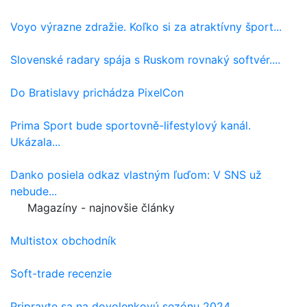
Voyo výrazne zdražie. Koľko si za atraktívny šport...
Slovenské radary spája s Ruskom rovnaký softvér....
Do Bratislavy prichádza PixelCon
Prima Sport bude sportovně-lifestylový kanál.
Ukázala...
Danko posiela odkaz vlastným ľuďom: V SNS už
nebude...
Magazíny - najnovšie články
Multistox obchodník
Soft-trade recenzie
Pripravte sa na dovolenkovú sezónu 2024