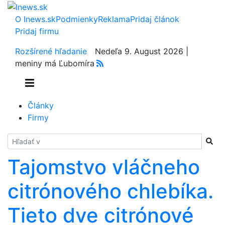
O Inews.sk
Podmienky
Reklama
Pridaj článok
Pridaj firmu
Rozšírené hľadanie
Nedeľa 9. August 2026 |
meniny má Ľubomíra
Články
Firmy
Hladať
Tajomstvo vláčneho
citrónového chlebíka.
Tieto dve citrónové