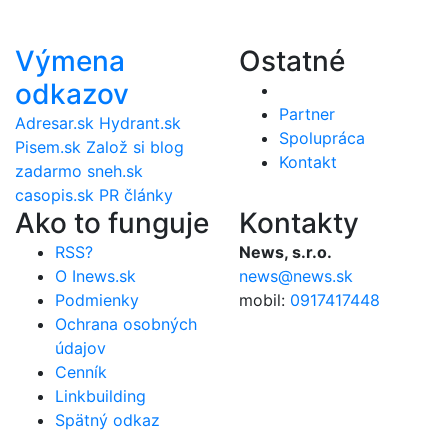
Výmena
Ostatné
odkazov
Partner
Adresar.sk
Hydrant.sk
Spolupráca
Pisem.sk
Založ si blog
Kontakt
zadarmo
sneh.sk
casopis.sk
PR články
Ako to funguje
Kontakty
RSS?
News, s.r.o.
O Inews.sk
news@news.sk
Podmienky
mobil:
0917417448
Ochrana osobných
údajov
Cenník
Linkbuilding
Spätný odkaz