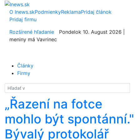
O Inews.sk
Podmienky
Reklama
Pridaj článok
Pridaj firmu
Rozšírené hľadanie
Pondelok 10. August 2026 |
meniny má Vavrinec
Články
Firmy
Hladať
„Řazení na fotce
mohlo být spontánní."
Bývalý protokolář