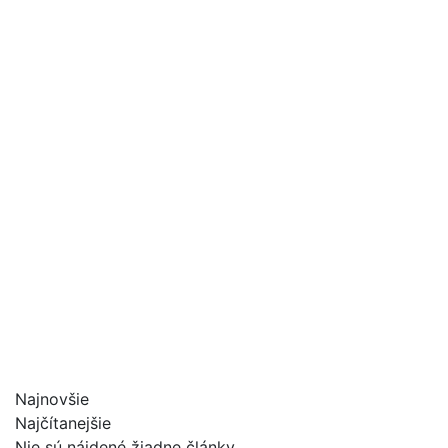
Najnovšie
Najčítanejšie
Nie sú nájdené žiadne články.