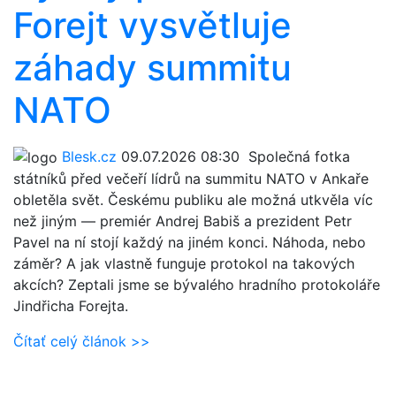
Forejt vysvětluje
záhady summitu
NATO
Blesk.cz
09.07.2026 08:30
Společná fotka
státníků před večeří lídrů na summitu NATO v Ankaře
obletěla svět. Českému publiku ale možná utkvěla víc
než jiným — premiér Andrej Babiš a prezident Petr
Pavel na ní stojí každý na jiném konci. Náhoda, nebo
záměr? A jak vlastně funguje protokol na takových
akcích? Zeptali jsme se bývalého hradního protokoláře
Jindřicha Forejta.
Čítať celý článok >>