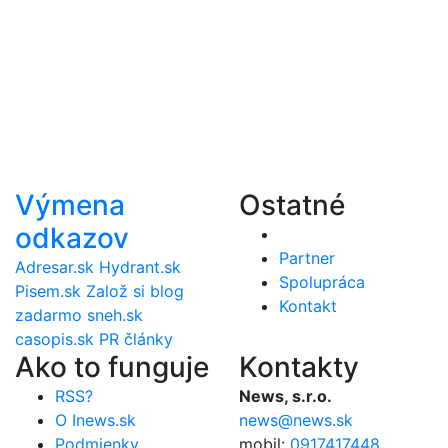
Výmena
Ostatné
odkazov
Partner
Adresar.sk
Hydrant.sk
Spolupráca
Pisem.sk
Založ si blog
Kontakt
zadarmo
sneh.sk
casopis.sk
PR články
Ako to funguje
Kontakty
RSS?
News, s.r.o.
O Inews.sk
news@news.sk
Podmienky
mobil:
0917417448