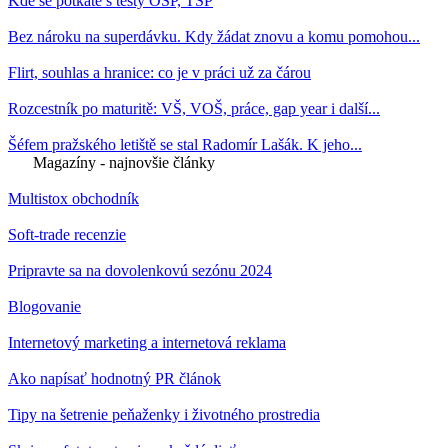
Kde se potkáte s testy OSP, TSP
Bez nároku na superdávku. Kdy žádat znovu a komu pomohou...
Flirt, souhlas a hranice: co je v práci už za čárou
Rozcestník po maturitě: VŠ, VOŠ, práce, gap year i další...
Šéfem pražského letiště se stal Radomír Lašák. K jeho...
Magazíny - najnovšie články
Multistox obchodník
Soft-trade recenzie
Pripravte sa na dovolenkovú sezónu 2024
Blogovanie
Internetový marketing a internetová reklama
Ako napísať hodnotný PR článok
Tipy na šetrenie peňaženky i životného prostredia