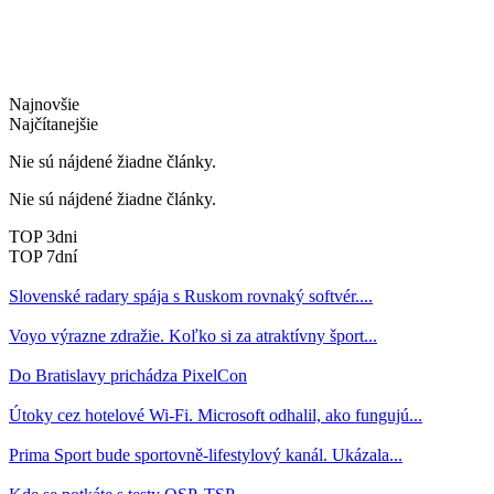
Najnovšie
Najčítanejšie
Nie sú nájdené žiadne články.
Nie sú nájdené žiadne články.
TOP 3dni
TOP 7dní
Slovenské radary spája s Ruskom rovnaký softvér....
Voyo výrazne zdražie. Koľko si za atraktívny šport...
Do Bratislavy prichádza PixelCon
Útoky cez hotelové Wi-Fi. Microsoft odhalil, ako fungujú...
Prima Sport bude sportovně-lifestylový kanál. Ukázala...