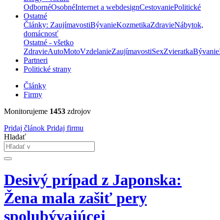
Odborné
Osobné
Internet a webdesign
Cestovanie
Politické
Ostatné
Články: Zaujímavosti
Bývanie
Kozmetika
Zdravie
Nábytok,
domácnosť
Ostatné - všetko
Zdravie
Auto
Moto
Vzdelanie
Zaujímavosti
Sex
Zvieratka
Bývanie
Partneri
Politické strany
Články
Firmy
Monitorujeme
1453
zdrojov
Pridaj článok
Pridaj firmu
Hladať
Desivý prípad z Japonska:
Žena mala zašiť pery
spolubývajúcej