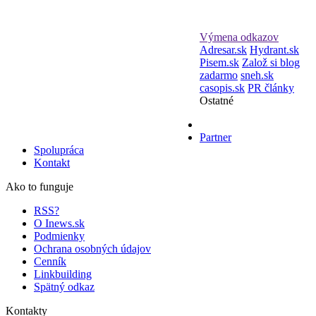
Výmena odkazov
Adresar.sk
Hydrant.sk
Pisem.sk
Založ si blog
zadarmo
sneh.sk
casopis.sk
PR články
Ostatné
Partner
Spolupráca
Kontakt
Ako to funguje
RSS?
O Inews.sk
Podmienky
Ochrana osobných údajov
Cenník
Linkbuilding
Spätný odkaz
Kontakty