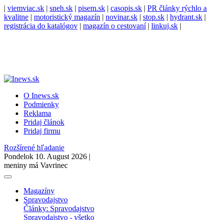
|
viemviac.sk
|
sneh.sk
|
pisem.sk
|
casopis.sk
|
PR články rýchlo a
kvalitne
|
motoristický magazín
|
novinar.sk
|
stop.sk
|
hydrant.sk
|
registrácia do katalógov
|
magazín o cestovaní
|
linkuj.sk
|
O Inews.sk
Podmienky
Reklama
Pridaj článok
Pridaj firmu
Rozšírené hľadanie
Pondelok 10. August 2026 |
meniny má Vavrinec
Magazíny
Spravodajstvo
Články: Spravodajstvo
Spravodajstvo - všetko