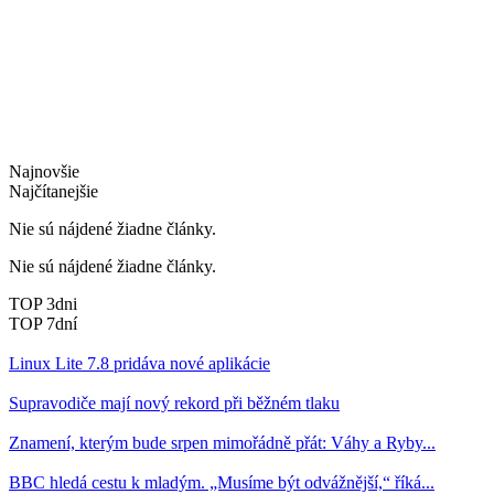
Najnovšie
Najčítanejšie
Nie sú nájdené žiadne články.
Nie sú nájdené žiadne články.
TOP 3dni
TOP 7dní
Linux Lite 7.8 pridáva nové aplikácie
Supravodiče mají nový rekord při běžném tlaku
Znamení, kterým bude srpen mimořádně přát: Váhy a Ryby...
BBC hledá cestu k mladým. „Musíme být odvážnější,“ říká...