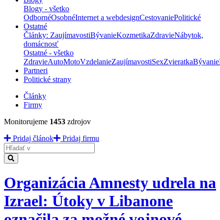
Blogy - všetko
Odborné
Osobné
Internet a webdesign
Cestovanie
Politické
Ostatné
Články: Zaujímavosti
Bývanie
Kozmetika
Zdravie
Nábytok,
domácnosť
Ostatné - všetko
Zdravie
Auto
Moto
Vzdelanie
Zaujímavosti
Sex
Zvieratka
Bývanie
Partneri
Politické strany
Články
Firmy
Monitorujeme
1453
zdrojov
Pridaj článok
Pridaj firmu
Hladať
Organizácia Amnesty udrela na
Izrael: Útoky v Libanone
označila za možné vojnové