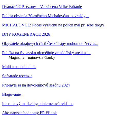
Dvanáctá GP sezony – Velká cena Velké Británie
Polícia obvinila 30-ročného Michalovčana z vraždy,...
MICHALOVCE: Počas výsluchu na polícii mal pri sebe drogy
DNY KOGENERACE 2026
Obyvatelé okrajových částí České Lípy mohou od června...
Polička na Svitavsku přeměňuje zemědělský areál na...
Magazíny - najnovšie články
Multistox obchodník
Soft-trade recenzie
Pripravte sa na dovolenkovú sezónu 2024
Blogovanie
Internetový marketing a internetová reklama
Ako napísať hodnotný PR článok