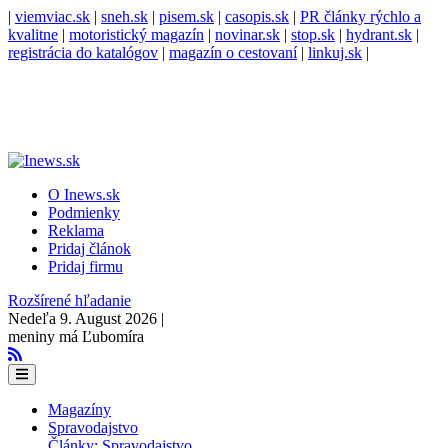
|
viemviac.sk
|
sneh.sk
|
pisem.sk
|
casopis.sk
|
PR články rýchlo a
kvalitne
|
motoristický magazín
|
novinar.sk
|
stop.sk
|
hydrant.sk
|
registrácia do katalógov
|
magazín o cestovaní
|
linkuj.sk
|
O Inews.sk
Podmienky
Reklama
Pridaj článok
Pridaj firmu
Rozšírené hľadanie
Nedeľa 9. August 2026 |
meniny má Ľubomíra
Magazíny
Spravodajstvo
Články: Spravodajstvo