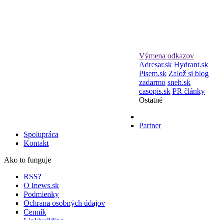
Výmena odkazov
Adresar.sk
Hydrant.sk
Pisem.sk
Založ si blog
zadarmo
sneh.sk
casopis.sk
PR články
Ostatné
Partner
Spolupráca
Kontakt
Ako to funguje
RSS?
O Inews.sk
Podmienky
Ochrana osobných údajov
Cenník