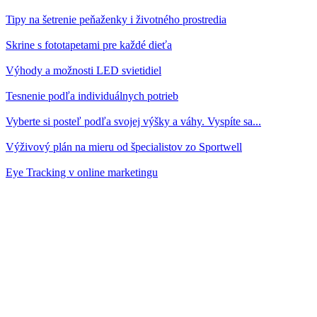
Tipy na šetrenie peňaženky i životného prostredia
Skrine s fototapetami pre každé dieťa
Výhody a možnosti LED svietidiel
Tesnenie podľa individuálnych potrieb
Vyberte si posteľ podľa svojej výšky a váhy. Vyspíte sa...
Výživový plán na mieru od špecialistov zo Sportwell
Eye Tracking v online marketingu