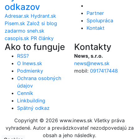
odkazov
Partner
Adresar.sk
Hydrant.sk
Spolupráca
Pisem.sk
Založ si blog
Kontakt
zadarmo
sneh.sk
casopis.sk
PR články
Ako to funguje
Kontakty
RSS?
News, s.r.o.
O Inews.sk
news@news.sk
Podmienky
mobil:
0917417448
Ochrana osobných
údajov
Cenník
Linkbuilding
Spätný odkaz
Copyright © 2026 www.inews.sk Všetky práva
vyhradené. Autor a prevádzkovateľ nezodpovedajú za
obsah a jeho následky.