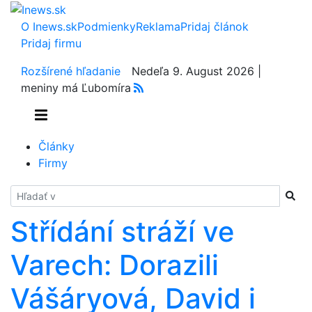
O Inews.sk
Podmienky
Reklama
Pridaj článok
Pridaj firmu
Rozšírené hľadanie
Nedeľa 9. August 2026 |
meniny má Ľubomíra
Články
Firmy
Hladať
Střídání stráží ve
Varech: Dorazili
Vášáryová, David i