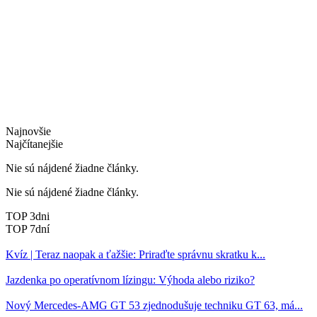
Najnovšie
Najčítanejšie
Nie sú nájdené žiadne články.
Nie sú nájdené žiadne články.
TOP 3dni
TOP 7dní
Kvíz | Teraz naopak a ťažšie: Priraďte správnu skratku k...
Jazdenka po operatívnom lízingu: Výhoda alebo riziko?
Nový Mercedes-AMG GT 53 zjednodušuje techniku GT 63, má...