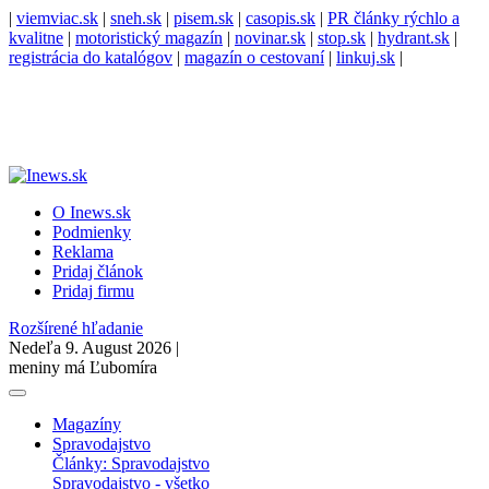
|
viemviac.sk
|
sneh.sk
|
pisem.sk
|
casopis.sk
|
PR články rýchlo a
kvalitne
|
motoristický magazín
|
novinar.sk
|
stop.sk
|
hydrant.sk
|
registrácia do katalógov
|
magazín o cestovaní
|
linkuj.sk
|
O Inews.sk
Podmienky
Reklama
Pridaj článok
Pridaj firmu
Rozšírené hľadanie
Nedeľa 9. August 2026 |
meniny má Ľubomíra
Magazíny
Spravodajstvo
Články: Spravodajstvo
Spravodajstvo - všetko