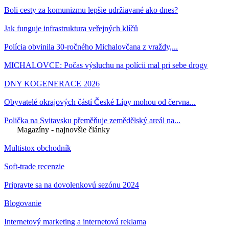
Boli cesty za komunizmu lepšie udržiavané ako dnes?
Jak funguje infrastruktura veřejných klíčů
Polícia obvinila 30-ročného Michalovčana z vraždy,...
MICHALOVCE: Počas výsluchu na polícii mal pri sebe drogy
DNY KOGENERACE 2026
Obyvatelé okrajových částí České Lípy mohou od června...
Polička na Svitavsku přeměňuje zemědělský areál na...
Magazíny - najnovšie články
Multistox obchodník
Soft-trade recenzie
Pripravte sa na dovolenkovú sezónu 2024
Blogovanie
Internetový marketing a internetová reklama