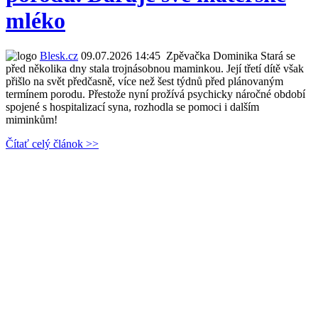
mléko
Blesk.cz
09.07.2026 14:45
Zpěvačka Dominika Stará se
před několika dny stala trojnásobnou maminkou. Její třetí dítě však
přišlo na svět předčasně, více než šest týdnů před plánovaným
termínem porodu. Přestože nyní prožívá psychicky náročné období
spojené s hospitalizací syna, rozhodla se pomoci i dalším
miminkům!
Čítať celý článok >>