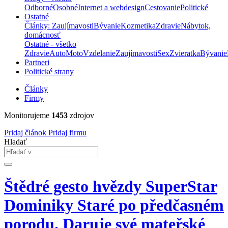
Odborné
Osobné
Internet a webdesign
Cestovanie
Politické
Ostatné
Články: Zaujímavosti
Bývanie
Kozmetika
Zdravie
Nábytok,
domácnosť
Ostatné - všetko
Zdravie
Auto
Moto
Vzdelanie
Zaujímavosti
Sex
Zvieratka
Bývanie
Partneri
Politické strany
Články
Firmy
Monitorujeme
1453
zdrojov
Pridaj článok
Pridaj firmu
Hladať
Štědré gesto hvězdy SuperStar
Dominiky Staré po předčasném
porodu. Daruje své mateřské