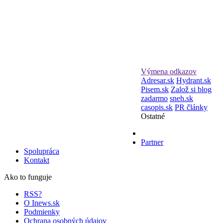
Výmena odkazov
Adresar.sk
Hydrant.sk
Pisem.sk
Založ si blog
zadarmo
sneh.sk
casopis.sk
PR články
Ostatné
Partner
Spolupráca
Kontakt
Ako to funguje
RSS?
O Inews.sk
Podmienky
Ochrana osobných údajov