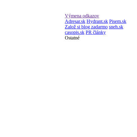
Výmena odkazov
Adresar.sk
Hydrant.sk
Pisem.sk
Založ si blog zadarmo
sneh.sk
casopis.sk
PR články
Ostatné