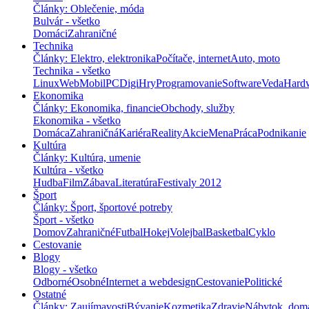
Články: Oblečenie, móda
Bulvár - všetko
Domáci
Zahraničné
Technika
Články: Elektro, elektronika
Počítače, internet
Auto, moto
Technika - všetko
Linux
Web
Mobil
PC
Digi
Hry
Programovanie
Software
Veda
Hard
Ekonomika
Články: Ekonomika, financie
Obchody, služby
Ekonomika - všetko
Domáca
Zahraničná
Kariéra
Reality
Akcie
Mena
Práca
Podnikanie
Kultúra
Články: Kultúra, umenie
Kultúra - všetko
Hudba
Film
Zábava
Literatúra
Festivaly 2012
Šport
Články: Šport, športové potreby
Šport - všetko
Domov
Zahraničné
Futbal
Hokej
Volejbal
Basketbal
Cyklo
Cestovanie
Blogy
Blogy - všetko
Odborné
Osobné
Internet a webdesign
Cestovanie
Politické
Ostatné
Články: Zaujímavosti
Bývanie
Kozmetika
Zdravie
Nábytok, dom