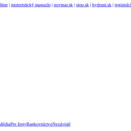
litne
|
motoristický magazín
|
novinar.sk
|
stop.sk
|
hydrant.sk
|
registrá
Média
Pre ženy
Bankovníctvo
Nezávislé