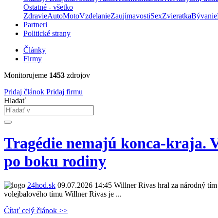
Ostatné - všetko
Zdravie
Auto
Moto
Vzdelanie
Zaujímavosti
Sex
Zvieratka
Bývanie
Partneri
Politické strany
Články
Firmy
Monitorujeme
1453
zdrojov
Pridaj článok
Pridaj firmu
Hladať
Tragédie nemajú konca-kraja. V
po boku rodiny
24hod.sk
09.07.2026 14:45
Willner Rivas hral za národný tím
volejbalového tímu Willner Rivas je ...
Čítať celý článok >>