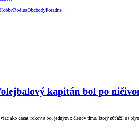
Hobby
Rodina
Obchody
Poradne
olejbalový kapitán bol po ničiv
 viac ako desať rokov a bol jedným z členov tímu, ktorý súťažil na o