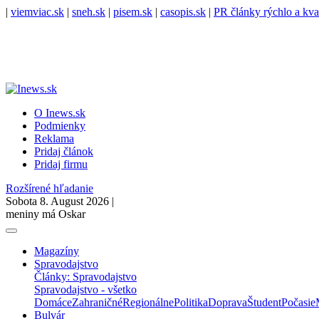
|
viemviac.sk
|
sneh.sk
|
pisem.sk
|
casopis.sk
|
PR články rýchlo a kva
O Inews.sk
Podmienky
Reklama
Pridaj článok
Pridaj firmu
Rozšírené hľadanie
Sobota 8. August 2026 |
meniny má Oskar
Magazíny
Spravodajstvo
Články: Spravodajstvo
Spravodajstvo - všetko
Domáce
Zahraničné
Regionálne
Politika
Doprava
Študent
Počasie
Bulvár