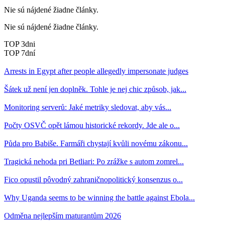
Nie sú nájdené žiadne články.
Nie sú nájdené žiadne články.
TOP 3dni
TOP 7dní
Arrests in Egypt after people allegedly impersonate judges
Šátek už není jen doplněk. Tohle je nej chic způsob, jak...
Monitoring serverů: Jaké metriky sledovat, aby vás...
Počty OSVČ opět lámou historické rekordy. Jde ale o...
Půda pro Babiše. Farmáři chystají kvůli novému zákonu...
Tragická nehoda pri Betliari: Po zrážke s autom zomrel...
Fico opustil pôvodný zahraničnopolitický konsenzus o...
Why Uganda seems to be winning the battle against Ebola...
Odměna nejlepším maturantům 2026