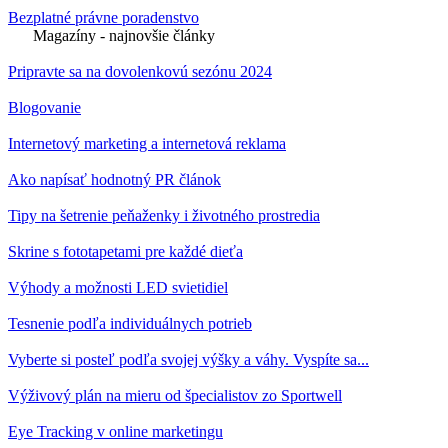
Bezplatné právne poradenstvo
Magazíny - najnovšie články
Pripravte sa na dovolenkovú sezónu 2024
Blogovanie
Internetový marketing a internetová reklama
Ako napísať hodnotný PR článok
Tipy na šetrenie peňaženky i životného prostredia
Skrine s fototapetami pre každé dieťa
Výhody a možnosti LED svietidiel
Tesnenie podľa individuálnych potrieb
Vyberte si posteľ podľa svojej výšky a váhy. Vyspíte sa...
Výživový plán na mieru od špecialistov zo Sportwell
Eye Tracking v online marketingu