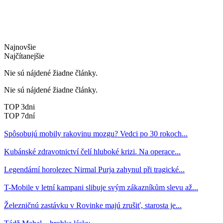
Najnovšie
Najčítanejšie
Nie sú nájdené žiadne články.
Nie sú nájdené žiadne články.
TOP 3dni
TOP 7dní
Spôsobujú mobily rakovinu mozgu? Vedci po 30 rokoch...
Kubánské zdravotnictví čelí hluboké krizi. Na operace...
Legendární horolezec Nirmal Purja zahynul při tragické...
T-Mobile v letní kampani slibuje svým zákazníkům slevu až...
Železničnú zastávku v Rovinke majú zrušiť, starosta je...