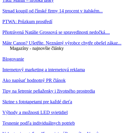
Tádž Mahal – hrobka lásky
Strnad koupil od čínské firmy 14 procent v italském...
PTWA: Průzkum prostředí
Přiotrávená Natálie Grossová se spravedlnosti nedočká....
Máte Canon? Ušetříte. Neznámý výrobce chytře obešel zákaz...
Magazíny - najnovšie články
Blogovanie
Internetový marketing a internetová reklama
Ako napísať hodnotný PR článok
Tipy na šetrenie peňaženky i životného prostredia
Skrine s fototapetami pre každé dieťa
Výhody a možnosti LED svietidiel
Tesnenie podľa individuálnych potrieb