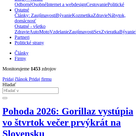
Odborné
Osobné
Internet a webdesign
Cestovanie
Politické
Ostatné
Články: Zaujímavosti
Bývanie
Kozmetika
Zdravie
Nábytok,
domácnosť
Ostatné - všetko
Zdravie
Auto
Moto
Vzdelanie
Zaujímavosti
Sex
Zvieratka
Bývanie
Partneri
Politické strany
Články
Firmy
Monitorujeme
1453
zdrojov
Pridaj článok
Pridaj firmu
Hladať
Pohoda 2026: Gorillaz vystúpia
vo štvrtok večer prvýkrát na
Slovensku