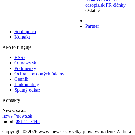
casopis.sk
PR články
Ostatné
Partner
Spolupráca
Kontakt
Ako to funguje
RSS?
O Inews.sk
Podmienky
Ochrana osobných údajov
Cenník
Linkbuilding
Spätný odkaz
Kontakty
News, s.r.o.
news@news.sk
mobil:
0917417448
Copyright © 2026 www.inews.sk Všetky práva vyhradené. Autor a