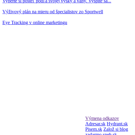
Vyberte si posteľ podľa svojej výšky a váhy. Vyspíte sa...
Výživový plán na mieru od špecialistov zo Sportwell
Eye Tracking v online marketingu
Výmena odkazov
Adresar.sk
Hydrant.sk
Pisem.sk
Založ si blog
zadarmo
sneh.sk