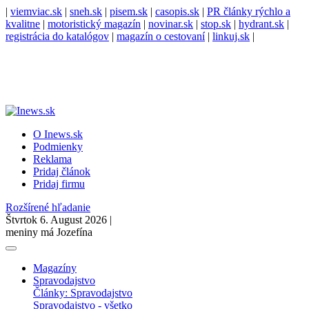
|
viemviac.sk
|
sneh.sk
|
pisem.sk
|
casopis.sk
|
PR články rýchlo a
kvalitne
|
motoristický magazín
|
novinar.sk
|
stop.sk
|
hydrant.sk
|
registrácia do katalógov
|
magazín o cestovaní
|
linkuj.sk
|
O Inews.sk
Podmienky
Reklama
Pridaj článok
Pridaj firmu
Rozšírené hľadanie
Štvrtok 6. August 2026 |
meniny má Jozefína
Magazíny
Spravodajstvo
Články: Spravodajstvo
Spravodajstvo - všetko