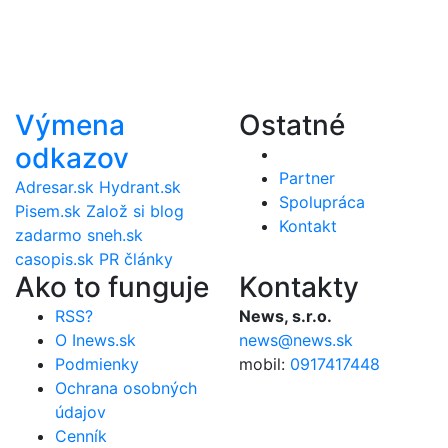
Výmena
Ostatné
odkazov
Partner
Adresar.sk
Hydrant.sk
Spolupráca
Pisem.sk
Založ si blog
Kontakt
zadarmo
sneh.sk
casopis.sk
PR články
Ako to funguje
Kontakty
RSS?
News, s.r.o.
O Inews.sk
news@news.sk
Podmienky
mobil:
0917417448
Ochrana osobných
údajov
Cenník