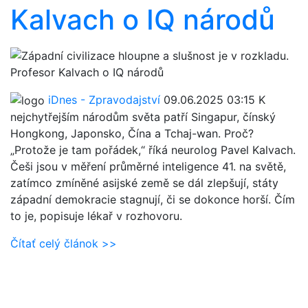
Kalvach o IQ národů
iDnes - Zpravodajství
09.06.2025 03:15
K
nejchytřejším národům světa patří Singapur, čínský
Hongkong, Japonsko, Čína a Tchaj-wan. Proč?
„Protože je tam pořádek,“ říká neurolog Pavel Kalvach.
Češi jsou v měření průměrné inteligence 41. na světě,
zatímco zmíněné asijské země se dál zlepšují, státy
západní demokracie stagnují, či se dokonce horší. Čím
to je, popisuje lékař v rozhovoru.
Čítať celý článok >>