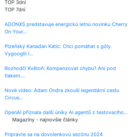
TOP 3dni
TOP 7dní
ADONXS predstavuje energickú letnú novinku Cherry
On Your...
Plzeňský Kanaďan Katic: Chci pomáhat s góly.
Vygooglil i...
Rozhodčí Květoň: Kompenzovat chybu? Ani pod
tlakem....
Nové video: Adam Ondra zkouší legendární cestu
Circus...
OpenAI přiznala další úniky AI agentů z testovacího...
Magazíny - najnovšie články
Pripravte sa na dovolenkovú sezónu 2024