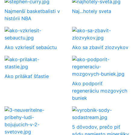
Najmenší basketbalisti v
Naj...hotely sveta
histórii NBA
Ako vzkriesiť sebaúctu
Ako sa zbaviť zlozvykov
Ako prilákať šťastie
Ako podporiť
regeneráciu mozgových
buniek
5 dôvodov, prečo piť
sódu namiesto minerálky