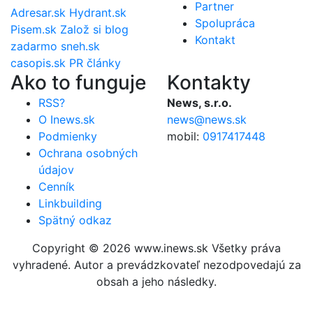
Partner
Adresar.sk
Hydrant.sk
Spolupráca
Pisem.sk
Založ si blog
Kontakt
zadarmo
sneh.sk
casopis.sk
PR články
Ako to funguje
Kontakty
RSS?
News, s.r.o.
O Inews.sk
news@news.sk
Podmienky
mobil:
0917417448
Ochrana osobných
údajov
Cenník
Linkbuilding
Spätný odkaz
Copyright © 2026 www.inews.sk Všetky práva
vyhradené. Autor a prevádzkovateľ nezodpovedajú za
obsah a jeho následky.