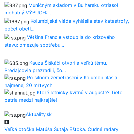
Muničným skladom v Bulharsku otriasol
mohutný VÝBUCH:...
Kolumbijská vláda vyhlásila stav katastrofy,
počet obetí...
Většina Francie vstoupila do krizového
stavu: omezuje spotřebu...
Kauza Šiškáči otvorila veľkú tému.
Predajcovia prezradili, čo...
Po silnom zemetrasení v Kolumbii hlásia
najmenej 20 mŕtvych
Ktoré letničky kvitnú v auguste? Tieto
patria medzi najkrajšie!
Aktuality.sk
Veľká otočka Matúša Šutaja Eštoka. Čudné radary