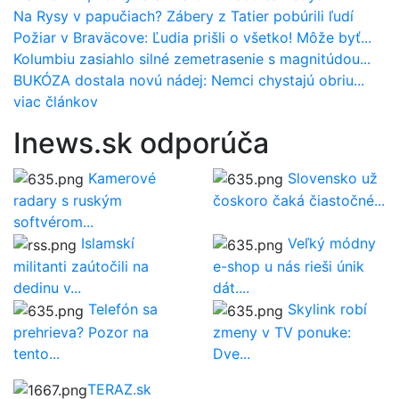
Na Rysy v papučiach? Zábery z Tatier pobúrili ľudí
Požiar v Braväcove: Ľudia prišli o všetko! Môže byť...
Kolumbiu zasiahlo silné zemetrasenie s magnitúdou...
BUKÓZA dostala novú nádej: Nemci chystajú obriu...
viac článkov
Inews.sk odporúča
Kamerové
Slovensko už
radary s ruským
čoskoro čaká čiastočné...
softvérom...
Islamskí
Veľký módny
militanti zaútočili na
e-shop u nás rieši únik
dedinu v...
dát....
Telefón sa
Skylink robí
prehrieva? Pozor na
zmeny v TV ponuke:
tento...
Dve...
TERAZ.sk