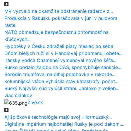
MV vyzvalo na okamžité odstránenie radarov z...
Produkcia v Rakúsku pokračovala v júni v nulovom
raste
NATO obmedzuje bezpečnostnú prítomnosť na
kľúčových...
Hypotéky v Česku zdraželi piaty mesiac po sebe
Dňom bielych ruží si v Handlovej pripomenuli obete...
Iránsky vodca Chameneí vymenoval nového šéfa...
Rusko podalo žalobu na CAS, spochybňuje sankcie...
Borodin triumfoval na dlhej polohovke v rekorde...
Kolumbijská vláda vyhlásila stav katastrofy, počet...
Ruský Najvyšší súd vylúčil stranu Jabloko z volieb...
viac článkov
Živé.sk
Aj špičkové technológie majú svoj „Hormuzský...
Digitálne impérium najbohatšej Rusky je pod tlakom....
Kauza Šiškáči otvorila veľkú tému. Predajcovia...