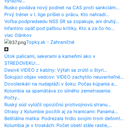
výraznú...
Rusko podáva nový podnet na CAS proti sankciám...
Prvý tréner v I. lige prišiel o prácu. Kto nahradí...
Voľba podpredsedu NSS SR sa zopakuje, ani druhý...
Infantino opäť pod paľbou kritiky. Kto a za čo ho...
viac článkov
Topky.sk - Zahraničné
Útok palicami, sekerami a kameňmi ako v
STREDOVEKU:...
Desivé VIDEO z kabíny: Výťah sa zrútil o štyri...
Šokujúci objav vedcov: VIDEO zachytilo neuveriteľné...
Dovolenkári na nudapláži v šoku: Počas kúpania a...
Kolumbia sa spamätáva zo silného zemetrasenia:
Počty...
Ruský súd vylúčil opozičnú protivojnovú stranu...
Otrasy z Kolumbie pocítili aj za hranicami: Panama...
Beštiálna matka: Podrezala hrdlo svojim trom deťom!...
Kolumbia je v troskách: Počet obetí stále rastie,...