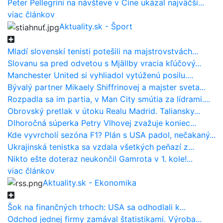
Peter Pellegrini na návšteve v Číne ukázal najväčší...
viac článkov
Aktuality.sk - Šport
Mladí slovenskí tenisti potešili na majstrovstvách...
Slovanu sa pred odvetou s Mjällby vracia kľúčový...
Manchester United si vyhliadol vytúženú posilu....
Bývalý partner Mikaely Shiffrinovej a majster sveta...
Rozpadla sa im partia, v Man City smútia za lídrami....
Obrovský pretlak v útoku Realu Madrid. Taliansky...
Dlhoročná súperka Petry Vlhovej zvažuje koniec...
Kde vyvrcholí sezóna F1? Plán s USA padol, nečakaný...
Ukrajinská tenistka sa vzdala všetkých peňazí z...
Nikto ešte doteraz neukončil Gamrota v 1. kole!...
viac článkov
Aktuality.sk - Ekonomika
Šok na finančných trhoch: USA sa odhodlali k...
Odchod jednej firmy zamával štatistikami. Výroba...