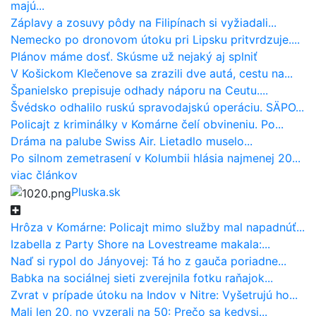
majú...
Záplavy a zosuvy pôdy na Filipínach si vyžiadali...
Nemecko po dronovom útoku pri Lipsku pritvrdzuje....
Plánov máme dosť. Skúsme už nejaký aj splniť
V Košickom Klečenove sa zrazili dve autá, cestu na...
Španielsko prepisuje odhady náporu na Ceutu....
Švédsko odhalilo ruskú spravodajskú operáciu. SÄPO...
Policajt z kriminálky v Komárne čelí obvineniu. Po...
Dráma na palube Swiss Air. Lietadlo muselo...
Po silnom zemetrasení v Kolumbii hlásia najmenej 20...
viac článkov
Pluska.sk
Hrôza v Komárne: Policajt mimo služby mal napadnúť...
Izabella z Party Shore na Lovestreame makala:...
Naď si rypol do Jányovej: Tá ho z gauča poriadne...
Babka na sociálnej sieti zverejnila fotku raňajok...
Zvrat v prípade útoku na Indov v Nitre: Vyšetrujú ho...
Mali len 20, no vyzerali na 50: Prečo sa kedysi...