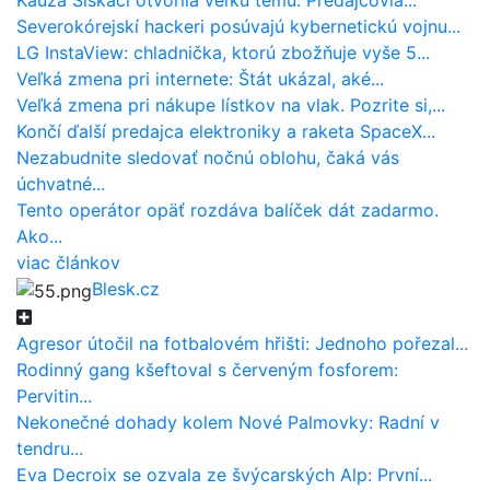
Severokórejskí hackeri posúvajú kybernetickú vojnu...
LG InstaView: chladnička, ktorú zbožňuje vyše 5...
Veľká zmena pri internete: Štát ukázal, aké...
Veľká zmena pri nákupe lístkov na vlak. Pozrite si,...
Končí ďalší predajca elektroniky a raketa SpaceX...
Nezabudnite sledovať nočnú oblohu, čaká vás
úchvatné...
Tento operátor opäť rozdáva balíček dát zadarmo.
Ako...
viac článkov
Blesk.cz
Agresor útočil na fotbalovém hřišti: Jednoho pořezal...
Rodinný gang kšeftoval s červeným fosforem:
Pervitin...
Nekonečné dohady kolem Nové Palmovky: Radní v
tendru...
Eva Decroix se ozvala ze švýcarských Alp: První...