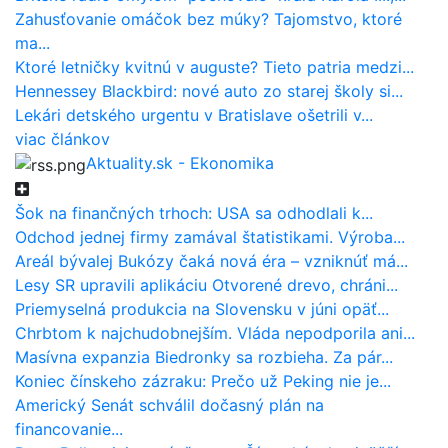
Zahusťovanie omáčok bez múky? Tajomstvo, ktoré
ma...
Ktoré letničky kvitnú v auguste? Tieto patria medzi...
Hennessey Blackbird: nové auto zo starej školy si...
Lekári detského urgentu v Bratislave ošetrili v...
viac článkov
Aktuality.sk - Ekonomika
Šok na finančných trhoch: USA sa odhodlali k...
Odchod jednej firmy zamával štatistikami. Výroba...
Areál bývalej Bukózy čaká nová éra – vzniknúť má...
Lesy SR upravili aplikáciu Otvorené drevo, chráni...
Priemyselná produkcia na Slovensku v júni opäť...
Chrbtom k najchudobnejším. Vláda nepodporila ani...
Masívna expanzia Biedronky sa rozbieha. Za pár...
Koniec čínskeho zázraku: Prečo už Peking nie je...
Americký Senát schválil dočasný plán na
financovanie...