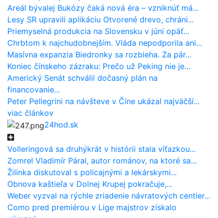
Areál bývalej Bukózy čaká nová éra – vzniknúť má...
Lesy SR upravili aplikáciu Otvorené drevo, chráni...
Priemyselná produkcia na Slovensku v júni opäť...
Chrbtom k najchudobnejším. Vláda nepodporila ani...
Masívna expanzia Biedronky sa rozbieha. Za pár...
Koniec čínskeho zázraku: Prečo už Peking nie je...
Americký Senát schválil dočasný plán na
financovanie...
Peter Pellegrini na návšteve v Číne ukázal najväčší...
viac článkov
24hod.sk
Volleringová sa druhýkrát v histórii stala víťazkou...
Zomrel Vladimír Páral, autor románov, na ktoré sa...
Žilinka diskutoval s policajnými a lekárskymi...
Obnova kaštieľa v Dolnej Krupej pokračuje,...
Weber vyzval na rýchle zriadenie návratových centier...
Como pred premiérou v Lige majstrov získalo