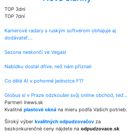
TOP 3dni
TOP 7dní
Kamerové radary s ruským softvérom obhajuje aj
dodávateľ:...
Sezona neskončí ve Vegas!
Nabídku dostal dříve, než nám přiznali
Co dělá AI v pohonné jednotce F1?
Globus si v Praze odzkoušel svůj online obchod, teď...
Partneri Inews.sk
Kvalitné
plastové okná
na mieru podľa Vašich potrieb.
Široký výber
kvalitných odpudzovačov
za
bezkonkurenčné ceny nájdete na
odpudzovace.sk