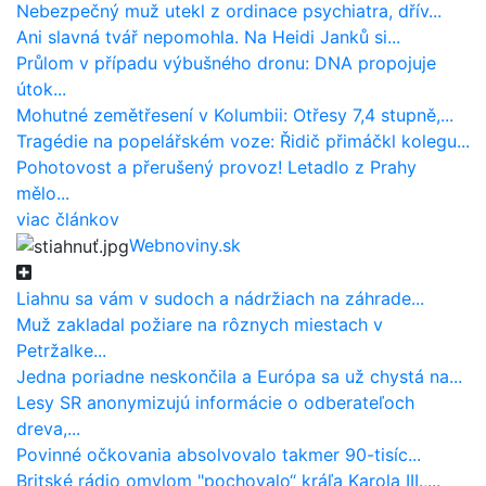
Nebezpečný muž utekl z ordinace psychiatra, dřív...
Ani slavná tvář nepomohla. Na Heidi Janků si...
Průlom v případu výbušného dronu: DNA propojuje
útok...
Mohutné zemětřesení v Kolumbii: Otřesy 7,4 stupně,...
Tragédie na popelářském voze: Řidič přimáčkl kolegu...
Pohotovost a přerušený provoz! Letadlo z Prahy
mělo...
viac článkov
Webnoviny.sk
Liahnu sa vám v sudoch a nádržiach na záhrade...
Muž zakladal požiare na rôznych miestach v
Petržalke...
Jedna poriadne neskončila a Európa sa už chystá na...
Lesy SR anonymizujú informácie o odberateľoch
dreva,...
Povinné očkovania absolvovalo takmer 90-tisíc...
Britské rádio omylom "pochovalo“ kráľa Karola III.,...