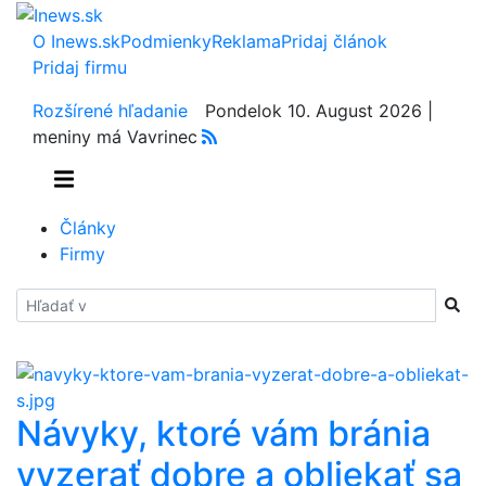
O Inews.sk
Podmienky
Reklama
Pridaj článok
Pridaj firmu
Rozšírené hľadanie
Pondelok 10. August 2026 |
meniny má Vavrinec
Články
Firmy
Hladať
Návyky, ktoré vám bránia
vyzerať dobre a obliekať sa