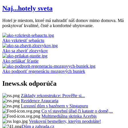
Naj...hotely sveta
Hotel je miestom, ktoré má nahradiť náš domov mimo domova. Má
poskytovať kvalitné, čisté a komfortné ubytovanie.
Ako vzkriesiť sebaúctu
Ako sa zbaviť zlozvykov
Ako prilákať šťastie
Ako podporiť regeneráciu mozgových buniek
Inews.sk odporúča
Základy rekonstrukce: Prověřte si...
Rezidence Araucaria
Luxusní dům s bazénem v Singapuru
Co ví stavební úřad či katastr o domě,...
Multimediálna skrinka Acerbis
Venkovní bestsellery, kterým neodoláte!
Dům a zahrada.cz