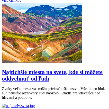
viac článkov
Najtichšie miesta na svete, kde si môžete
oddýchnuť od ľudí
Zvuky veľkomesta vás môžu priviesť k šialenstvu. Všetok ten hluk
áut, neustále rozhovory ľudí naokolo, lietadlá prelietavajúce nad
hlavami a podobne.