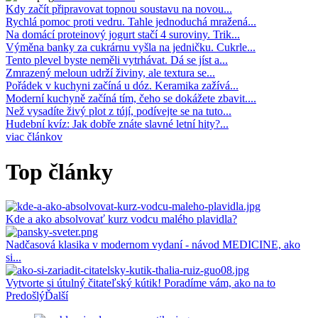
Kdy začít připravovat topnou soustavu na novou...
Rychlá pomoc proti vedru. Tahle jednoduchá mražená...
Na domácí proteinový jogurt stačí 4 suroviny. Trik...
Výměna banky za cukrárnu vyšla na jedničku. Cukrle...
Tento plevel byste neměli vytrhávat. Dá se jíst a...
Zmrazený meloun udrží živiny, ale textura se...
Pořádek v kuchyni začíná u dóz. Keramika zažívá...
Moderní kuchyně začíná tím, čeho se dokážete zbavit....
Než vysadíte živý plot z tújí, podívejte se na tuto...
Hudební kvíz: Jak dobře znáte slavné letní hity?...
viac článkov
Top články
Kde a ako absolvovať kurz vodcu malého plavidla?
Nadčasová klasika v modernom vydaní - návod MEDICINE, ako
si...
Vytvorte si útulný čitateľský kútik! Poradíme vám, ako na to
Predošlý
Ďalší