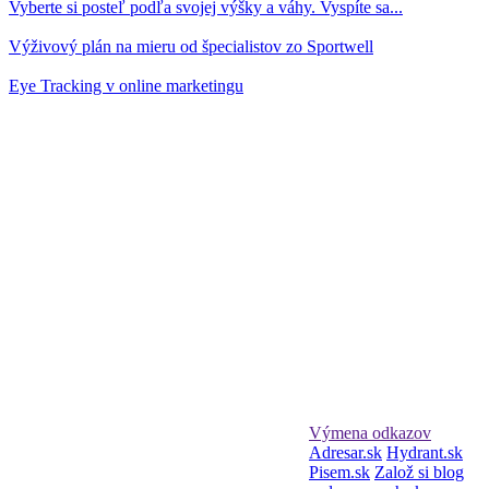
Vyberte si posteľ podľa svojej výšky a váhy. Vyspíte sa...
Výživový plán na mieru od špecialistov zo Sportwell
Eye Tracking v online marketingu
Výmena odkazov
Adresar.sk
Hydrant.sk
Pisem.sk
Založ si blog