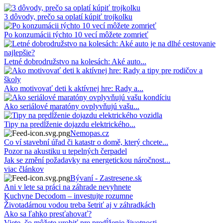
3 dôvody, prečo sa oplatí kúpiť trojkolku
Po konzumácii týchto 10 vecí môžete zomrieť
Letné dobrodružstvo na kolesách: Aké auto...
Ako motivovať deti k aktívnej hre: Rady a...
Ako seriálové maratóny ovplyvňujú vašu...
Tipy na predĺženie dojazdu elektrického...
Nemopas.cz
Co ví stavební úřad či katastr o domě, který chcete...
Pozor na akustiku u tepelných čerpadel
Jak se změní požadavky na energetickou náročnost...
viac článkov
Bývaní - Zastresene.sk
Ani v lete sa práci na záhrade nevyhnete
Kuchyne Decodom – investujte rozumne
Životadárnou vodou treba šetriť aj v záhradkách
Ako sa ľahko presťahovať?
Viete, čo môžete urobiť pre predĺženie životnosti...