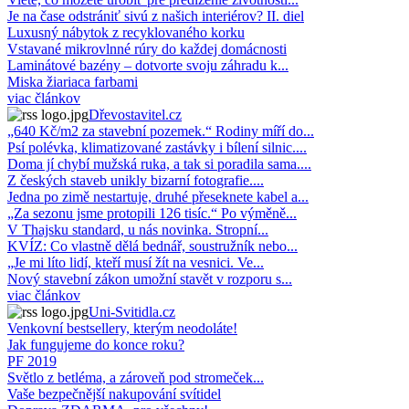
Je na čase odstrániť sivú z našich interiérov? II. diel
Luxusný nábytok z recyklovaného korku
Vstavané mikrovlnné rúry do každej domácnosti
Laminátové bazény – dotvorte svoju záhradu k...
Miska žiariaca farbami
viac článkov
Dřevostavitel.cz
„640 Kč/m2 za stavební pozemek.“ Rodiny míří do...
Psí polévka, klimatizované zastávky i bílení silnic....
Doma jí chybí mužská ruka, a tak si poradila sama....
Z českých staveb unikly bizarní fotografie....
Jedna po zimě nestartuje, druhé přeseknete kabel a...
„Za sezonu jsme protopili 126 tisíc.“ Po výměně...
V Thajsku standard, u nás novinka. Stropní...
KVÍZ: Co vlastně dělá bednář, soustružník nebo...
„Je mi líto lidí, kteří musí žít na vesnici. Ve...
Nový stavební zákon umožní stavět v rozporu s...
viac článkov
Uni-Svitidla.cz
Venkovní bestsellery, kterým neodoláte!
Jak fungujeme do konce roku?
PF 2019
Světlo z betléma, a zároveň pod stromeček...
Vaše bezpečnější nakupování svítidel