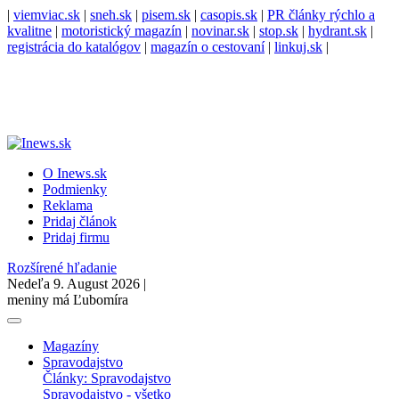
|
viemviac.sk
|
sneh.sk
|
pisem.sk
|
casopis.sk
|
PR články rýchlo a
kvalitne
|
motoristický magazín
|
novinar.sk
|
stop.sk
|
hydrant.sk
|
registrácia do katalógov
|
magazín o cestovaní
|
linkuj.sk
|
O Inews.sk
Podmienky
Reklama
Pridaj článok
Pridaj firmu
Rozšírené hľadanie
Nedeľa 9. August 2026 |
meniny má Ľubomíra
Magazíny
Spravodajstvo
Články: Spravodajstvo
Spravodajstvo - všetko