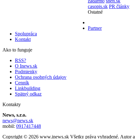
zadarmo
sneh.sk
casopis.sk
PR články
Ostatné
Partner
Spolupráca
Kontakt
Ako to funguje
RSS?
O Inews.sk
Podmienky
Ochrana osobných údajov
Cenník
Linkbuilding
Spätný odkaz
Kontakty
News, s.r.o.
news@news.sk
mobil:
0917417448
Copyright © 2026 www.inews.sk Všetky práva vyhradené. Autor a