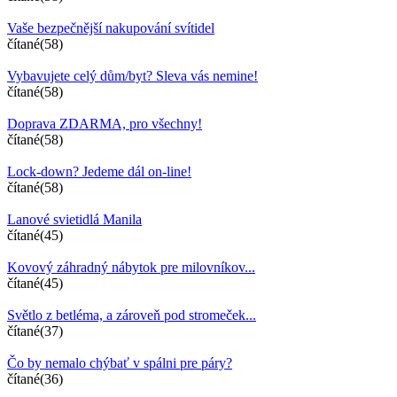
Vaše bezpečnější nakupování svítidel
čítané(58)
Vybavujete celý dům/byt? Sleva vás nemine!
čítané(58)
Doprava ZDARMA, pro všechny!
čítané(58)
Lock-down? Jedeme dál on-line!
čítané(58)
Lanové svietidlá Manila
čítané(45)
Kovový záhradný nábytok pre milovníkov...
čítané(45)
Světlo z betléma, a zároveň pod stromeček...
čítané(37)
Čo by nemalo chýbať v spálni pre páry?
čítané(36)