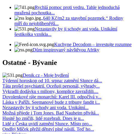
Rychlá pomoc proti vedru. Tahle jednoduchá
mražená pochoutka...
„640 Kč/m2 za stavební pozemek.“ Rodiny
míří do nejoblíbenější...
Nezastavily by ji schody ani voda. Unikátní
šestikolka vznikla...
Kuchyne Decodom – investujte rozumne
Dům inspirovaný návštěvou Afriky
Ostatné - Bývanie
Denik.cz - Moje bydlení
Týdenní horoskop od 10. srpna: zatmění Slunce dá...
Táta prošel psychiatrií. Oceňuji personál, výhrady...
Vykradli dodávku s miliony, komplice zavraždili....
Dovolenkové ráje monarchů: Karel III. odpočívá v...
Láska v Paříži. Seemanové bude z tribuny fandit i...
Nezastavily by ji schody ani voda. Unikátní...
Možná přijede i Tom Jones. Bad Nauheim přivítá...
Husité ho zničili, lidé rozebrali. Dnes je u...
Lidé z Česka uvidí zatmění Slunce. Místo pro...
Ondřej Míček přežil dětství plné násilí. Teď ho...