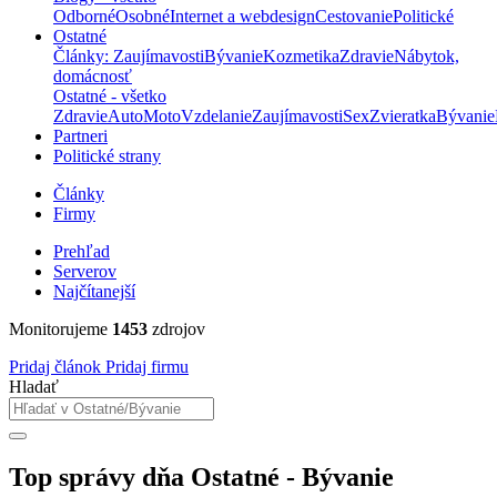
Odborné
Osobné
Internet a webdesign
Cestovanie
Politické
Ostatné
Články: Zaujímavosti
Bývanie
Kozmetika
Zdravie
Nábytok,
domácnosť
Ostatné - všetko
Zdravie
Auto
Moto
Vzdelanie
Zaujímavosti
Sex
Zvieratka
Bývanie
Partneri
Politické strany
Články
Firmy
Prehľad
Serverov
Najčítanejší
Monitorujeme
1453
zdrojov
Pridaj článok
Pridaj firmu
Hladať
Top správy dňa Ostatné - Bývanie