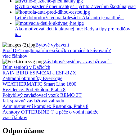
Rýchlo ojazdené pneumatiky? Týchto 7 vecí im škodí najviac
Letné dobrodružstvo na kolesách: Aké auto je na dlhé...
Ako motivovať deti k aktívnej hre: Rady a tipy pre rodičov
a...
Bytové vybavení
Proč De’Longhi patří mezi špičku domácích kávovarů?
viac článkov
Závlahové systémy - zavlažovací...
Dům seniorů v Dačicích
RAIN BIRD ESP-RZXi a ESP-RZX
Zahradní obrubníky EverEdge
WEATHERMATIC Smart Line 1600
Rezidence, Pod Skálou, Praha 8
Pohyblivý zavlažovací vozík REMO 3T
Jak správně zavlažovat zahradu
Administrativní komplex Rustonka, Praha 8
Aerátory OTTERBINE ® a péče o vodní nádrže
viac článkov
Odporúčame