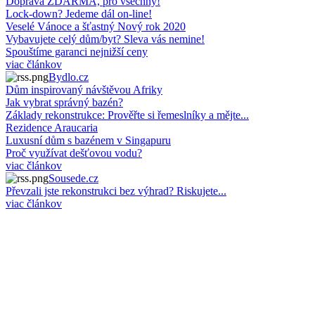
Doprava ZDARMA, pro všechny!
Lock-down? Jedeme dál on-line!
Veselé Vánoce a šťastný Nový rok 2020
Vybavujete celý dům/byt? Sleva vás nemine!
Spouštíme garanci nejnižší ceny
viac článkov
Bydlo.cz
Dům inspirovaný návštěvou Afriky
Jak vybrat správný bazén?
Základy rekonstrukce: Prověřte si řemeslníky a mějte...
Rezidence Araucaria
Luxusní dům s bazénem v Singapuru
Proč využívat dešťovou vodu?
viac článkov
Sousede.cz
Převzali jste rekonstrukci bez výhrad? Riskujete...
viac článkov