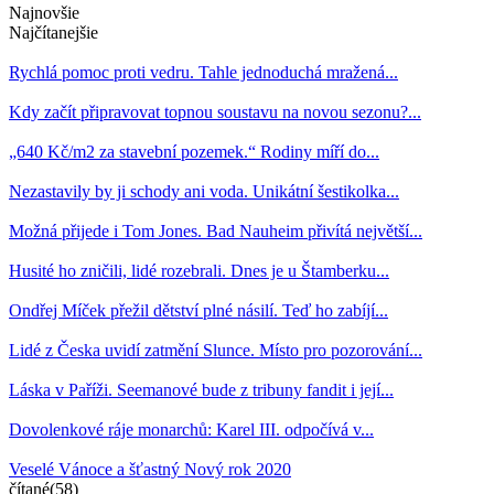
Najnovšie
Najčítanejšie
Rychlá pomoc proti vedru. Tahle jednoduchá mražená...
Kdy začít připravovat topnou soustavu na novou sezonu?...
„640 Kč/m2 za stavební pozemek.“ Rodiny míří do...
Nezastavily by ji schody ani voda. Unikátní šestikolka...
Možná přijede i Tom Jones. Bad Nauheim přivítá největší...
Husité ho zničili, lidé rozebrali. Dnes je u Štamberku...
Ondřej Míček přežil dětství plné násilí. Teď ho zabíjí...
Lidé z Česka uvidí zatmění Slunce. Místo pro pozorování...
Láska v Paříži. Seemanové bude z tribuny fandit i její...
Dovolenkové ráje monarchů: Karel III. odpočívá v...
Veselé Vánoce a šťastný Nový rok 2020
čítané(58)