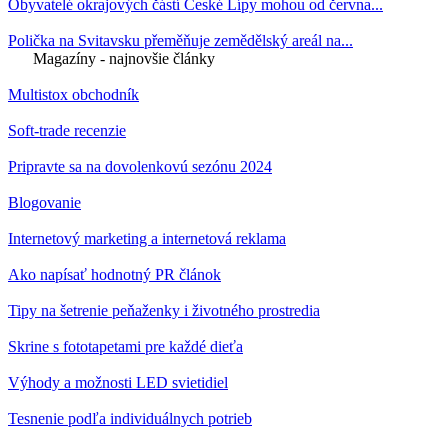
Obyvatelé okrajových částí České Lípy mohou od června...
Polička na Svitavsku přeměňuje zemědělský areál na...
Magazíny - najnovšie články
Multistox obchodník
Soft-trade recenzie
Pripravte sa na dovolenkovú sezónu 2024
Blogovanie
Internetový marketing a internetová reklama
Ako napísať hodnotný PR článok
Tipy na šetrenie peňaženky i životného prostredia
Skrine s fototapetami pre každé dieťa
Výhody a možnosti LED svietidiel
Tesnenie podľa individuálnych potrieb