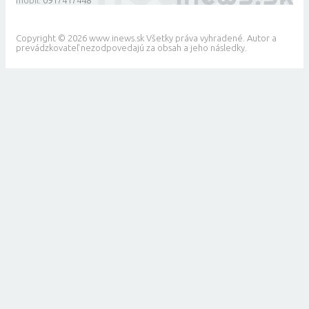
mobil:
0917417448
Copyright © 2026 www.inews.sk Všetky práva vyhradené. Autor a
prevádzkovateľ nezodpovedajú za obsah a jeho následky.