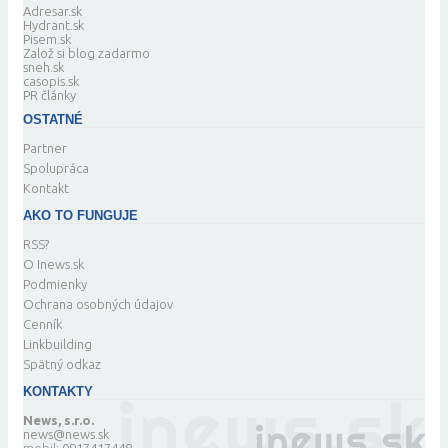
Adresar.sk
Hydrant.sk
Pisem.sk
Založ si blog zadarmo
sneh.sk
casopis.sk
PR články
OSTATNÉ
Partner
Spolupráca
Kontakt
AKO TO FUNGUJE
RSS?
O Inews.sk
Podmienky
Ochrana osobných údajov
Cenník
Linkbuilding
Spätný odkaz
KONTAKTY
News, s.r.o.
news@news.sk