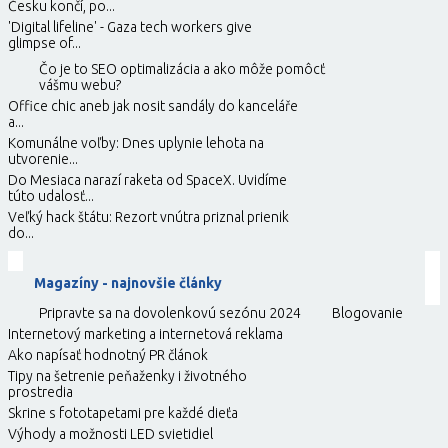
Česku končí, po...
'Digital lifeline' - Gaza tech workers give
glimpse of...
Čo je to SEO optimalizácia a ako môže pomôcť
vášmu webu?
Office chic aneb jak nosit sandály do kanceláře
a...
Komunálne voľby: Dnes uplynie lehota na
utvorenie...
Do Mesiaca narazí raketa od SpaceX. Uvidíme
túto udalosť...
Veľký hack štátu: Rezort vnútra priznal prienik
do...
Magazíny - najnovšie články
Pripravte sa na dovolenkovú sezónu 2024
Blogovanie
Internetový marketing a internetová reklama
Ako napísať hodnotný PR článok
Tipy na šetrenie peňaženky i životného
prostredia
Skrine s fototapetami pre každé dieťa
Výhody a možnosti LED svietidiel