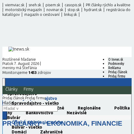
|
|
|
|
|
viemviac.sk
sneh.sk
pisem.sk
casopis.sk
PR články rýchlo a kvalitne
|
|
|
|
|
motoristický magazín
novinar.sk
stop.sk
hydrant.sk
registrácia do
|
|
|
katalógov
magazín o cestovaní
linkuj.sk
Rozšírené hľadanie
O Inews.sk
Piatok 7. August 2026 |
Podmienky
meniny má Štefánia
Reklama
Pridaj článok
Monitorujeme
1453
zdrojov
Pridaj firmu
Magazíny
Články
Firmy
Spravodajstvo
Pridaj článok
Pridaj firmu
Články: Spravodajstvo
Hladať
Spravodajstvo - všetko
Domáce
Zahraničné
Regionálne
Politika
ženy
Bankovníctvo
Nezávislé
Bulvár
PR ČLÁNKY - EKONOMIKA, FINANCIE
Články: Oblečenie, móda
Bulvár - všetko
Domáci
Zahraničné