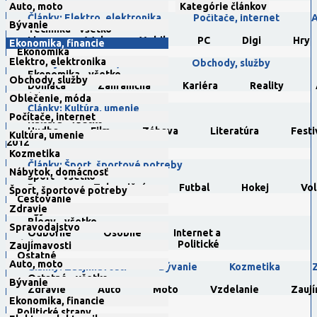
Auto, moto
Technika
Kategórie článkov
Články: Elektro, elektronika
Počítače, internet
A
Bývanie
Technika - všetko
Linux
Web
Mobil
PC
Digi
Hry
Ekonomika, financie
Ekonomika
Elektro, elektronika
Články: Ekonomika, financie
Obchody, služby
Ekonomika - všetko
Obchody, služby
Domáca
Zahraničná
Kariéra
Reality
Kultúra
Oblečenie, móda
Články: Kultúra, umenie
Počítače, internet
Kultúra - všetko
Hudba
Film
Zábava
Literatúra
Festi
Kultúra, umenie
2012
Kozmetika
Šport
Články: Šport, športové potreby
Nábytok, domácnosť
Šport - všetko
Domov
Zahraničné
Futbal
Hokej
Vol
Šport, športové potreby
Cestovanie
Zdravie
Blogy
Blogy - všetko
Spravodajstvo
Odborné
Osobné
Internet a
webdesign
Cestovanie
Politické
Zaujímavosti
Ostatné
Auto, moto
Články: Zaujímavosti
Bývanie
Kozmetika
Ostatné - všetko
Bývanie
Zdravie
Auto
Moto
Vzdelanie
Zaují
Ekonomika, financie
Partneri
Politické strany