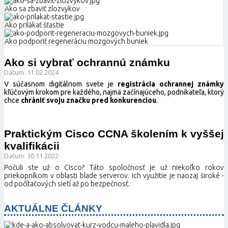
Ako sa zbaviť zlozvykov
Ako prilákať šťastie
Ako podporiť regeneráciu mozgových buniek
Ako si vybrať ochrannú známku
Datum: 11.02.2024
V súčasnom digitálnom svete je
registrácia ochrannej známky
kľúčovým krokom pre každého, najmä začínajúceho, podnikateľa, ktorý
chce
chrániť svoju značku pred konkurenciou
.
Praktickým Cisco CCNA školením k vyššej
kvalifikácii
Datum: 30.11.2022
Počuli ste už o Cisco? Táto spoločnosť je už niekoľko rokov
priekopníkom v oblasti blade serverov. Ich využitie je naozaj široké -
od počítačových sietí až po bezpečnosť.
AKTUÁLNE ČLÁNKY