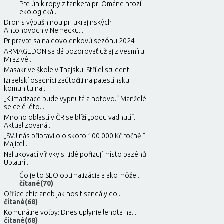
Pre únik ropy z tankera pri Ománe hrozí
ekologická...
Dron s výbušninou pri ukrajinských
Antonovoch v Nemecku....
Pripravte sa na dovolenkovú sezónu 2024
ARMAGEDON sa dá pozorovať už aj z vesmíru:
Mrazivé...
Masakr ve škole v Thajsku: Střílel student
Izraelskí osadníci zaútočili na palestínsku
komunitu na...
„Klimatizace bude vypnutá a hotovo.“ Manželé
se celé léto...
Mnoho oblastí v ČR se blíží „bodu vadnutí“.
Aktualizovaná...
„SVJ nás připravilo o skoro 100 000 Kč ročně.“
Majitel...
Nafukovací vířivky si lidé pořizují místo bazénů.
Uplatní...
Čo je to SEO optimalizácia a ako môže...
čítané(70)
Office chic aneb jak nosit sandály do...
čítané(68)
Komunálne voľby: Dnes uplynie lehota na...
čítané(68)