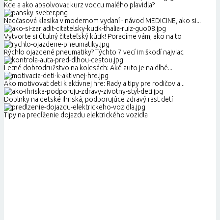
Kde a ako absolvovať kurz vodcu malého plavidla?
Nadčasová klasika v modernom vydaní - návod MEDICINE, ako si...
Vytvorte si útulný čitateľský kútik! Poradíme vám, ako na to
Rýchlo ojazdené pneumatiky? Týchto 7 vecí im škodí najviac
Letné dobrodružstvo na kolesách: Aké auto je na dlhé...
Ako motivovať deti k aktívnej hre: Rady a tipy pre rodičov a...
Doplnky na detské ihriská, podporujúce zdravý rast detí
Tipy na predĺženie dojazdu elektrického vozidla