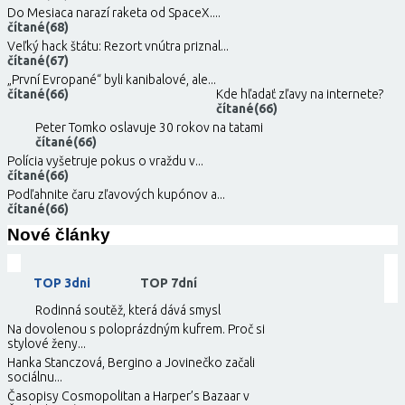
Do Mesiaca narazí raketa od SpaceX....
čítané(68)
Veľký hack štátu: Rezort vnútra priznal...
čítané(67)
„První Evropané“ byli kanibalové, ale...
čítané(66)
Kde hľadať zľavy na internete?
čítané(66)
Peter Tomko oslavuje 30 rokov na tatami
čítané(66)
Polícia vyšetruje pokus o vraždu v...
čítané(66)
Podľahnite čaru zľavových kupónov a...
čítané(66)
Nové články
TOP 3dni
TOP 7dní
Rodinná soutěž, která dává smysl
Na dovolenou s poloprázdným kufrem. Proč si
stylové ženy...
Hanka Stanczová, Bergino a Jovinečko začali
sociálnu...
Časopisy Cosmopolitan a Harper’s Bazaar v