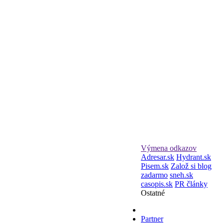
Výmena odkazov
Adresar.sk
Hydrant.sk
Pisem.sk
Založ si blog
zadarmo
sneh.sk
casopis.sk
PR články
Ostatné
Partner