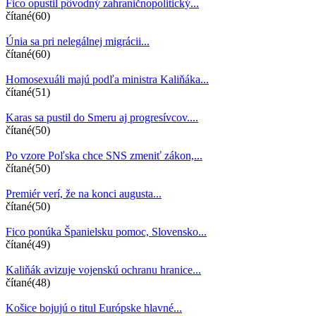
Fico opustil pôvodný zahraničnopolitický...
čítané(60)
Únia sa pri nelegálnej migrácii...
čítané(60)
Homosexuáli majú podľa ministra Kaliňáka...
čítané(51)
Karas sa pustil do Smeru aj progresívcov....
čítané(50)
Po vzore Poľska chce SNS zmeniť zákon,...
čítané(50)
Premiér verí, že na konci augusta...
čítané(50)
Fico ponúka Španielsku pomoc, Slovensko...
čítané(49)
Kaliňák avizuje vojenskú ochranu hranice...
čítané(48)
Košice bojujú o titul Európske hlavné...