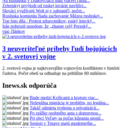
Na kúpalisku v Diakovciach mali viacerí ľudia...
Zelenskyj prvýkrát od ruskej invázie navštívi...
Slováci využívajú Wolt aj v zahraničí, počet...
Rusínska komunita žiada zachovanie Múzea rusínskej...
Top foto dňa : Protest zdravotníkov, ruský letecký...
Irán pohrozil susedom, že „zhasne celý Perzský...
viac článkov
3 neuveriteľné príbehy ľudí bojujúcich
v 2. svetovej vojne
2. svetová vojna je najkrvavejším vojnovým konfliktom v histórii
ľudstva. Počet obetí sa odhaduje na približne 80 miliónov.
Inews.sk odporúča
Bude medzi Košicami a krajom viac...
Nelegálna migrácia je problém, no legálna...
Takáč odmieta tvrdenia o privatizácii...
Po zrážke osobného auta s dopravnou...
Pri obci Veľaty sa počas kúpania utopil...
Seniori v Trnave majú modernejšie...