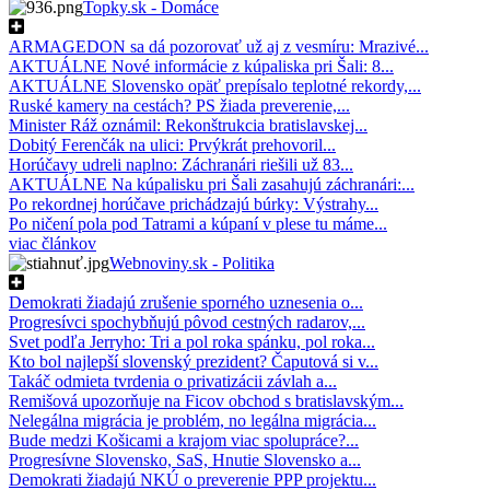
Topky.sk - Domáce
ARMAGEDON sa dá pozorovať už aj z vesmíru: Mrazivé...
AKTUÁLNE Nové informácie z kúpaliska pri Šali: 8...
AKTUÁLNE Slovensko opäť prepísalo teplotné rekordy,...
Ruské kamery na cestách? PS žiada preverenie,...
Minister Ráž oznámil: Rekonštrukcia bratislavskej...
Dobitý Ferenčák na ulici: Prvýkrát prehovoril...
Horúčavy udreli naplno: Záchranári riešili už 83...
AKTUÁLNE Na kúpalisku pri Šali zasahujú záchranári:...
Po rekordnej horúčave prichádzajú búrky: Výstrahy...
Po ničení pola pod Tatrami a kúpaní v plese tu máme...
viac článkov
Webnoviny.sk - Politika
Demokrati žiadajú zrušenie sporného uznesenia o...
Progresívci spochybňujú pôvod cestných radarov,...
Svet podľa Jerryho: Tri a pol roka spánku, pol roka...
Kto bol najlepší slovenský prezident? Čaputová si v...
Takáč odmieta tvrdenia o privatizácii závlah a...
Remišová upozorňuje na Ficov obchod s bratislavským...
Nelegálna migrácia je problém, no legálna migrácia...
Bude medzi Košicami a krajom viac spolupráce?...
Progresívne Slovensko, SaS, Hnutie Slovensko a...
Demokrati žiadajú NKÚ o preverenie PPP projektu...