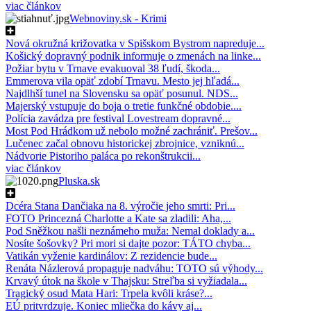
viac článkov
Webnoviny.sk - Krimi
Nová okružná križovatka v Spišskom Bystrom napreduje...
Košický dopravný podnik informuje o zmenách na linke...
Požiar bytu v Trnave evakuoval 38 ľudí, škoda...
Emmerova vila opäť zdobí Trnavu. Mesto jej hľadá...
Najdlhší tunel na Slovensku sa opäť posunul. NDS...
Majerský vstupuje do boja o tretie funkčné obdobie....
Polícia zavádza pre festival Lovestream dopravné...
Most Pod Hrádkom už nebolo možné zachrániť. Prešov...
Lučenec začal obnovu historickej zbrojnice, vzniknú...
Nádvorie Pistoriho paláca po rekonštrukcii...
viac článkov
Pluska.sk
Dcéra Stana Dančiaka na 8. výročie jeho smrti: Pri...
FOTO Princezná Charlotte a Kate sa zladili: Aha,...
Pod Sněžkou našli neznámeho muža: Nemal doklady a...
Nosíte šošovky? Pri mori si dajte pozor: TÁTO chyba...
Vatikán vyženie kardinálov: Z rezidencie bude...
Renáta Názlerová propaguje nadváhu: TOTO sú výhody...
Krvavý útok na škole v Thajsku: Streľba si vyžiadala...
Tragický osud Mata Hari: Trpela kvôli kráse?...
EÚ pritvrdzuje. Koniec mliečka do kávy aj...