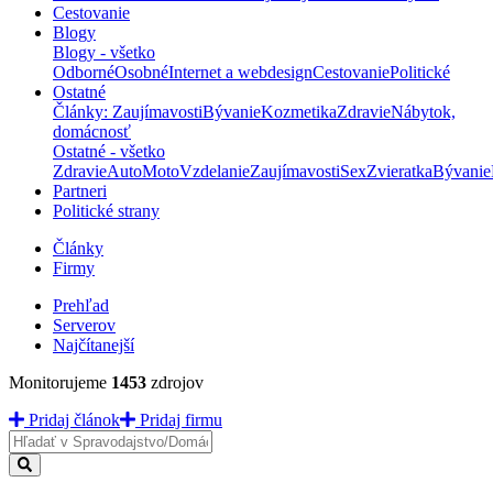
Cestovanie
Blogy
Blogy - všetko
Odborné
Osobné
Internet a webdesign
Cestovanie
Politické
Ostatné
Články: Zaujímavosti
Bývanie
Kozmetika
Zdravie
Nábytok,
domácnosť
Ostatné - všetko
Zdravie
Auto
Moto
Vzdelanie
Zaujímavosti
Sex
Zvieratka
Bývanie
Partneri
Politické strany
Články
Firmy
Prehľad
Serverov
Najčítanejší
Monitorujeme
1453
zdrojov
Pridaj článok
Pridaj firmu
Hladať