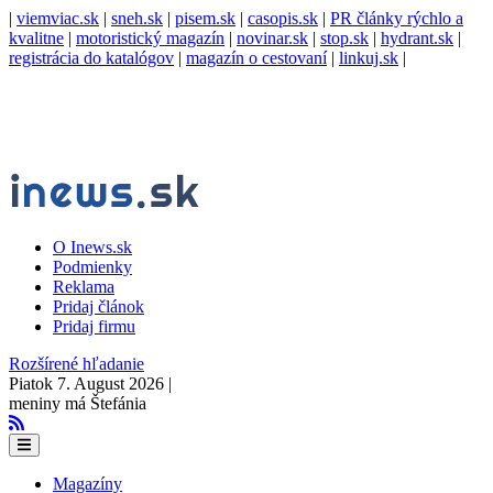
|
viemviac.sk
|
sneh.sk
|
pisem.sk
|
casopis.sk
|
PR články rýchlo a
kvalitne
|
motoristický magazín
|
novinar.sk
|
stop.sk
|
hydrant.sk
|
registrácia do katalógov
|
magazín o cestovaní
|
linkuj.sk
|
O Inews.sk
Podmienky
Reklama
Pridaj článok
Pridaj firmu
Rozšírené hľadanie
Piatok 7. August 2026 |
meniny má Štefánia
Magazíny