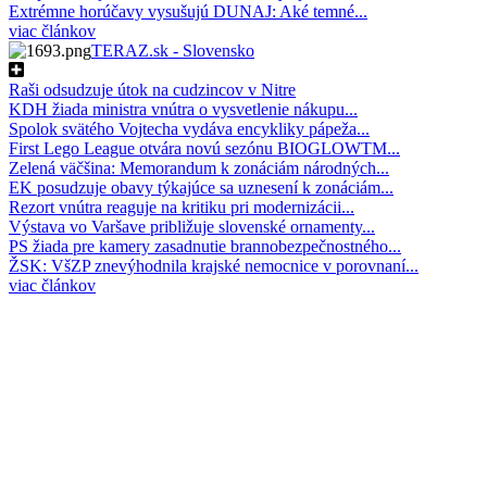
Extrémne horúčavy vysušujú DUNAJ: Aké temné...
viac článkov
TERAZ.sk - Slovensko
Raši odsudzuje útok na cudzincov v Nitre
KDH žiada ministra vnútra o vysvetlenie nákupu...
Spolok svätého Vojtecha vydáva encykliky pápeža...
First Lego League otvára novú sezónu BIOGLOWTM...
Zelená väčšina: Memorandum k zonáciám národných...
EK posudzuje obavy týkajúce sa uznesení k zonáciám...
Rezort vnútra reaguje na kritiku pri modernizácii...
Výstava vo Varšave približuje slovenské ornamenty...
PS žiada pre kamery zasadnutie brannobezpečnostného...
ŽSK: VšZP znevýhodnila krajské nemocnice v porovnaní...
viac článkov