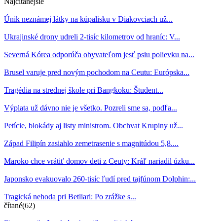
Najčítanejšie
Únik neznámej látky na kúpalisku v Diakovciach už...
Ukrajinské drony udreli 2-tisíc kilometrov od hraníc: V...
Severná Kórea odporúča obyvateľom jesť psiu polievku na...
Brusel varuje pred novým pochodom na Ceutu: Európska...
Tragédia na strednej škole pri Bangkoku: Študent...
Výplata už dávno nie je všetko. Pozreli sme sa, podľa...
Petície, blokády aj listy ministrom. Obchvat Krupiny už...
Západ Filipín zasiahlo zemetrasenie s magnitúdou 5,8....
Maroko chce vrátiť domov deti z Ceuty: Kráľ nariadil úzku...
Japonsko evakuovalo 260-tisíc ľudí pred tajfúnom Dolphin:...
Tragická nehoda pri Betliari: Po zrážke s...
čítané(62)