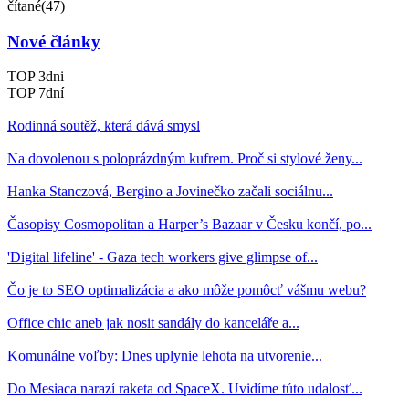
čítané(47)
Nové články
TOP 3dni
TOP 7dní
Rodinná soutěž, která dává smysl
Na dovolenou s poloprázdným kufrem. Proč si stylové ženy...
Hanka Stanczová, Bergino a Jovinečko začali sociálnu...
Časopisy Cosmopolitan a Harper’s Bazaar v Česku končí, po...
'Digital lifeline' - Gaza tech workers give glimpse of...
Čo je to SEO optimalizácia a ako môže pomôcť vášmu webu?
Office chic aneb jak nosit sandály do kanceláře a...
Komunálne voľby: Dnes uplynie lehota na utvorenie...
Do Mesiaca narazí raketa od SpaceX. Uvidíme túto udalosť...