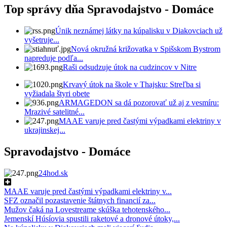
Top správy dňa Spravodajstvo - Domáce
Únik neznámej látky na kúpalisku v Diakovciach už
vyšetruje...
Nová okružná križovatka v Spišskom Bystrom
napreduje podľa...
Raši odsudzuje útok na cudzincov v Nitre
Krvavý útok na škole v Thajsku: Streľba si
vyžiadala štyri obete
ARMAGEDON sa dá pozorovať už aj z vesmíru:
Mrazivé satelitné...
MAAE varuje pred častými výpadkami elektriny v
ukrajinskej...
Spravodajstvo - Domáce
24hod.sk
MAAE varuje pred častými výpadkami elektriny v...
SFZ označil pozastavenie štátnych financií za...
Mužov čaká na Lovestreame skúška tehotenského...
Jemenskí Húsíovia spustili raketové a dronové útoky,...