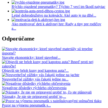
Rýchlo ojazdené pneumatiky? Týchto 7 vecí im škodí najviac
Letné dobrodružstvo na kolesách: Aké auto je na dlhé...
Ako motivovať deti k aktívnej hre: Rady a tipy pre rodičov
a...
Odporúčame
Stavajte ekonomicky: ktoré stavebné...
Objavili ste brloh kuny pod kapotou auta?...
Neuveriteľné zážitky vás čakajú jedine na...
Negatívne dôsledky rýchleho občerstvenia
Náznaky, že nie ste pripravení urobiť to,...
Pozor na výmenu pneumatík s...