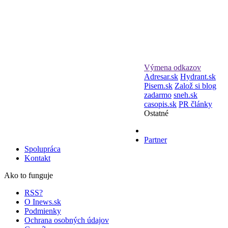
Výmena odkazov
Adresar.sk
Hydrant.sk
Pisem.sk
Založ si blog
zadarmo
sneh.sk
casopis.sk
PR články
Ostatné
Partner
Spolupráca
Kontakt
Ako to funguje
RSS?
O Inews.sk
Podmienky
Ochrana osobných údajov