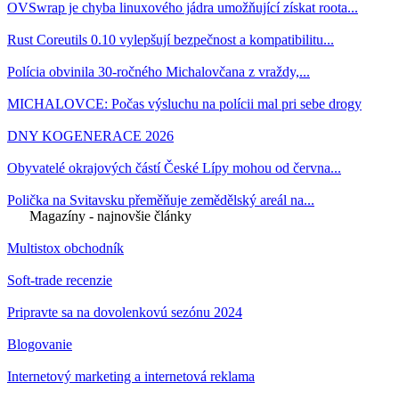
OVSwrap je chyba linuxového jádra umožňující získat roota...
Rust Coreutils 0.10 vylepšují bezpečnost a kompatibilitu...
Polícia obvinila 30-ročného Michalovčana z vraždy,...
MICHALOVCE: Počas výsluchu na polícii mal pri sebe drogy
DNY KOGENERACE 2026
Obyvatelé okrajových částí České Lípy mohou od června...
Polička na Svitavsku přeměňuje zemědělský areál na...
Magazíny - najnovšie články
Multistox obchodník
Soft-trade recenzie
Pripravte sa na dovolenkovú sezónu 2024
Blogovanie
Internetový marketing a internetová reklama