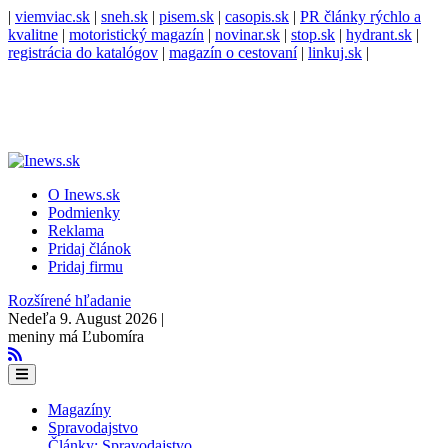
|
viemviac.sk
|
sneh.sk
|
pisem.sk
|
casopis.sk
|
PR články rýchlo a
kvalitne
|
motoristický magazín
|
novinar.sk
|
stop.sk
|
hydrant.sk
|
registrácia do katalógov
|
magazín o cestovaní
|
linkuj.sk
|
O Inews.sk
Podmienky
Reklama
Pridaj článok
Pridaj firmu
Rozšírené hľadanie
Nedeľa 9. August 2026 |
meniny má Ľubomíra
Magazíny
Spravodajstvo
Články: Spravodajstvo