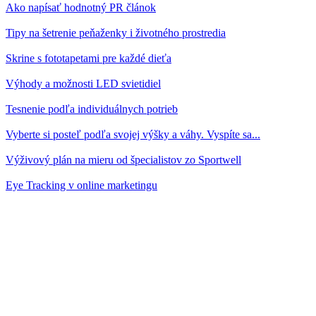
Ako napísať hodnotný PR článok
Tipy na šetrenie peňaženky i životného prostredia
Skrine s fototapetami pre každé dieťa
Výhody a možnosti LED svietidiel
Tesnenie podľa individuálnych potrieb
Vyberte si posteľ podľa svojej výšky a váhy. Vyspíte sa...
Výživový plán na mieru od špecialistov zo Sportwell
Eye Tracking v online marketingu