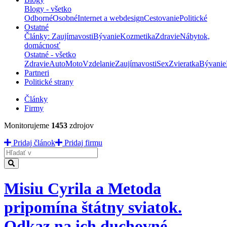
Blogy - všetko
Odborné
Osobné
Internet a webdesign
Cestovanie
Politické
Ostatné
Články: Zaujímavosti
Bývanie
Kozmetika
Zdravie
Nábytok,
domácnosť
Ostatné - všetko
Zdravie
Auto
Moto
Vzdelanie
Zaujímavosti
Sex
Zvieratka
Bývanie
Partneri
Politické strany
Články
Firmy
Monitorujeme
1453
zdrojov
Pridaj článok
Pridaj firmu
Hladať
Misiu Cyrila a Metoda
pripomína štátny sviatok.
Odkaz na ich duchovné