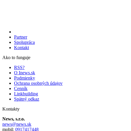
Partner
Spolupráca
Kontakt
Ako to funguje
RSS?
O Inews.sk
Podmienky
Ochrana osobných údajov
Cenník
Linkbuilding
Spätný odkaz
Kontakty
News, s.r.o.
news@news.sk
mobil:
0917417448