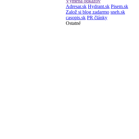
Výmena odkazov
Adresar.sk
Hydrant.sk
Pisem.sk
Založ si blog zadarmo
sneh.sk
casopis.sk
PR články
Ostatné