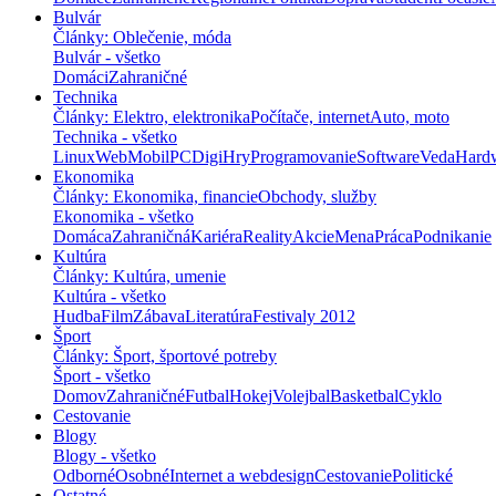
Bulvár
Články: Oblečenie, móda
Bulvár - všetko
Domáci
Zahraničné
Technika
Články: Elektro, elektronika
Počítače, internet
Auto, moto
Technika - všetko
Linux
Web
Mobil
PC
Digi
Hry
Programovanie
Software
Veda
Hard
Ekonomika
Články: Ekonomika, financie
Obchody, služby
Ekonomika - všetko
Domáca
Zahraničná
Kariéra
Reality
Akcie
Mena
Práca
Podnikanie
Kultúra
Články: Kultúra, umenie
Kultúra - všetko
Hudba
Film
Zábava
Literatúra
Festivaly 2012
Šport
Články: Šport, športové potreby
Šport - všetko
Domov
Zahraničné
Futbal
Hokej
Volejbal
Basketbal
Cyklo
Cestovanie
Blogy
Blogy - všetko
Odborné
Osobné
Internet a webdesign
Cestovanie
Politické
Ostatné