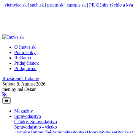
|
viemviac.sk
|
sneh.sk
|
pisem.sk
|
casopis.sk
|
PR články rýchlo a kva
O Inews.sk
Podmienky
Reklama
Pridaj článok
Pridaj firmu
Rozšírené hľadanie
Sobota 8. August 2026 |
meniny má Oskar
Magazíny
Spravodajstvo
Články: Spravodajstvo
Spravodajstvo - všetko
Domáce
Zahraničné
Regionálne
Politika
Doprava
Študent
Počasie