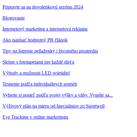
Pripravte sa na dovolenkovú sezónu 2024
Blogovanie
Internetový marketing a internetová reklama
Ako napísať hodnotný PR článok
Tipy na šetrenie peňaženky i životného prostredia
Skrine s fototapetami pre každé dieťa
Výhody a možnosti LED svietidiel
Tesnenie podľa individuálnych potrieb
Vyberte si posteľ podľa svojej výšky a váhy. Vyspíte sa...
Výživový plán na mieru od špecialistov zo Sportwell
Eye Tracking v online marketingu