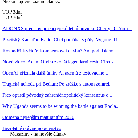
Nie sú nájdené žiadne články.
TOP 3dni
TOP 7dní
ADONXS predstavuje energickú letnú novinku Cherry On Your...
Plzeňský Kanaďan Katic: Chci pomáhat s góly. Vygooglil i...
Rozhodčí Květoň: Kompenzovat chybu? Ani pod tlakem....
Nové video: Adam Ondra zkouší legendární cestu Circus...
OpenAI přiznala další úniky AI agentů z testovacího...
Tragická nehoda pri Betliari: Po zrážke s autom zomrel...
Fico opustil pôvodný zahraničnopolitický konsenzus o...
Why Uganda seems to be winning the battle against Ebola...
Odměna nejlepším maturantům 2026
Bezplatné právne poradenstvo
Magazíny - najnovšie články