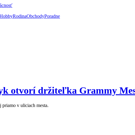
ácnosť
Hobby
Rodina
Obchody
Poradne
yk otvorí držiteľka Grammy Mes
j priamo v uliciach mesta.