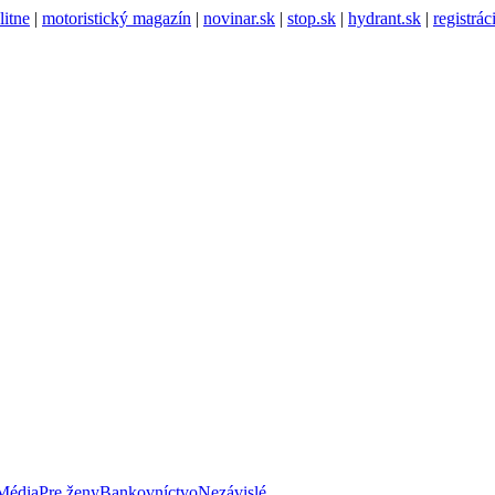
litne
|
motoristický magazín
|
novinar.sk
|
stop.sk
|
hydrant.sk
|
registrá
Média
Pre ženy
Bankovníctvo
Nezávislé