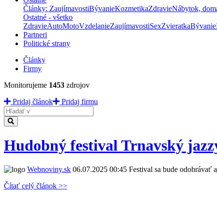
Články: Zaujímavosti
Bývanie
Kozmetika
Zdravie
Nábytok, dom
Ostatné - všetko
Zdravie
Auto
Moto
Vzdelanie
Zaujímavosti
Sex
Zvieratka
Bývanie
Partneri
Politické strany
Články
Firmy
Monitorujeme
1453
zdrojov
Pridaj článok
Pridaj firmu
Hladať
Hudobný festival Trnavský jazz
Webnoviny.sk
06.07.2025 00:45
Festival sa bude odohrávať a
Čítať celý článok >>