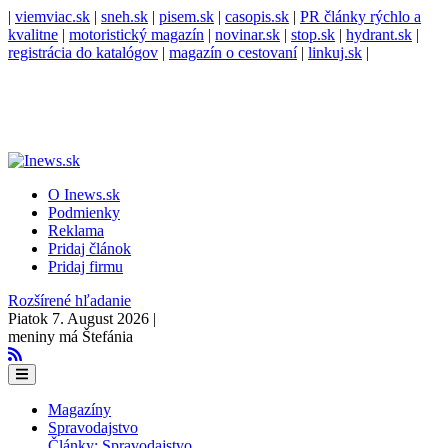
|
viemviac.sk
|
sneh.sk
|
pisem.sk
|
casopis.sk
|
PR články rýchlo a
kvalitne
|
motoristický magazín
|
novinar.sk
|
stop.sk
|
hydrant.sk
|
registrácia do katalógov
|
magazín o cestovaní
|
linkuj.sk
|
O Inews.sk
Podmienky
Reklama
Pridaj článok
Pridaj firmu
Rozšírené hľadanie
Piatok 7. August 2026 |
meniny má Štefánia
Magazíny
Spravodajstvo
Články: Spravodajstvo