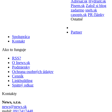
Adresar.sk
Hydrant.sk
Pisem.sk
Založ si blog
zadarmo
sneh.sk
casopis.sk
PR články
Ostatné
Partner
Spolupráca
Kontakt
Ako to funguje
RSS?
O Inews.sk
Podmienky
Ochrana osobných údajov
Cenník
Linkbuilding
Spätný odkaz
Kontakty
News, s.r.o.
news@news.sk
mobil:
0917417448