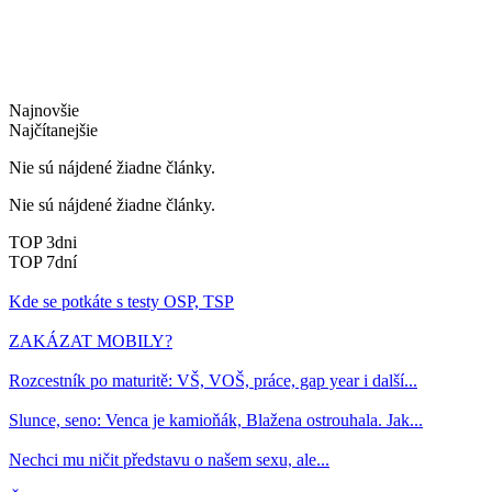
Najnovšie
Najčítanejšie
Nie sú nájdené žiadne články.
Nie sú nájdené žiadne články.
TOP 3dni
TOP 7dní
Kde se potkáte s testy OSP, TSP
ZAKÁZAT MOBILY?
Rozcestník po maturitě: VŠ, VOŠ, práce, gap year i další...
Slunce, seno: Venca je kamioňák, Blažena ostrouhala. Jak...
Nechci mu ničit představu o našem sexu, ale...