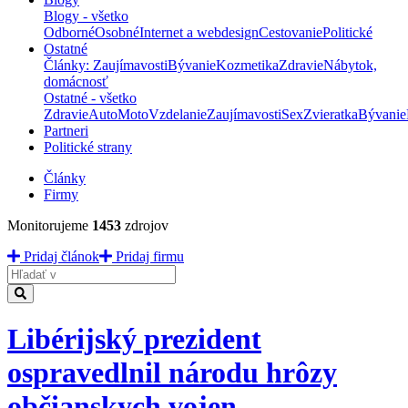
Blogy - všetko
Odborné
Osobné
Internet a webdesign
Cestovanie
Politické
Ostatné
Články: Zaujímavosti
Bývanie
Kozmetika
Zdravie
Nábytok,
domácnosť
Ostatné - všetko
Zdravie
Auto
Moto
Vzdelanie
Zaujímavosti
Sex
Zvieratka
Bývanie
Partneri
Politické strany
Články
Firmy
Monitorujeme
1453
zdrojov
Pridaj článok
Pridaj firmu
Hladať
Libérijský prezident
ospravedlnil národu hrôzy
občianskych vojen