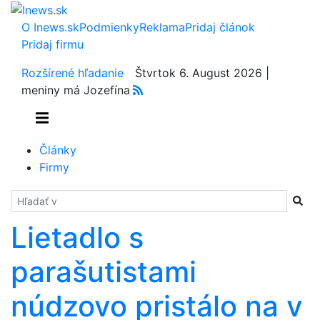
O Inews.sk
Podmienky
Reklama
Pridaj článok
Pridaj firmu
Rozšírené hľadanie
Štvrtok 6. August 2026 |
meniny má Jozefína
Články
Firmy
Hladať
Lietadlo s
parašutistami
núdzovo pristálo na v