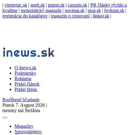
|
viemviac.sk
|
sneh.sk
|
pisem.sk
|
casopis.sk
|
PR články rýchlo a
kvalitne
|
motoristický magazín
|
novinar.sk
|
stop.sk
|
hydrant.sk
|
registrácia do katalógov
|
magazín o cestovaní
|
linkuj.sk
|
O Inews.sk
Podmienky
Reklama
Pridaj článok
Pridaj firmu
Rozšírené hľadanie
Piatok 7. August 2026 |
meniny má Štefánia
Magazíny
Spravodajstvo