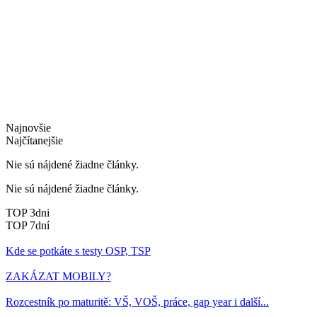
Najnovšie
Najčítanejšie
Nie sú nájdené žiadne články.
Nie sú nájdené žiadne články.
TOP 3dni
TOP 7dní
Kde se potkáte s testy OSP, TSP
ZAKÁZAT MOBILY?
Rozcestník po maturitě: VŠ, VOŠ, práce, gap year i další...