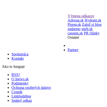
Výmena odkazov
Adresar.sk
Hydrant.sk
Pisem.sk
Založ si blog
zadarmo
sneh.sk
casopis.sk
PR články
Ostatné
Partner
Spolupráca
Kontakt
Ako to funguje
RSS?
O Inews.sk
Podmienky
Ochrana osobných údajov
Cenník
Linkbuilding
Spätný odkaz