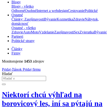
Blogy
Blogy - všetko
Odborné
Osobné
Internet a webdesign
Cestovanie
Politické
Ostatné
Články: Zaujímavosti
Bývanie
Kozmetika
Zdravie
Nábytok,
domácnosť
Ostatné - všetko
Zdravie
Auto
Moto
Vzdelanie
Zaujímavosti
Sex
Zvieratka
Bývanie
Partneri
Politické strany
Články
Firmy
Monitorujeme
1453
zdrojov
Pridaj článok
Pridaj firmu
Hladať
Niektorí chcú výhľad na
borovicový les, iní sa pýtajú na