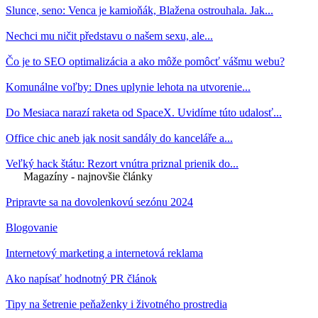
Slunce, seno: Venca je kamioňák, Blažena ostrouhala. Jak...
Nechci mu ničit představu o našem sexu, ale...
Čo je to SEO optimalizácia a ako môže pomôcť vášmu webu?
Komunálne voľby: Dnes uplynie lehota na utvorenie...
Do Mesiaca narazí raketa od SpaceX. Uvidíme túto udalosť...
Office chic aneb jak nosit sandály do kanceláře a...
Veľký hack štátu: Rezort vnútra priznal prienik do...
Magazíny - najnovšie články
Pripravte sa na dovolenkovú sezónu 2024
Blogovanie
Internetový marketing a internetová reklama
Ako napísať hodnotný PR článok
Tipy na šetrenie peňaženky i životného prostredia