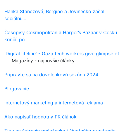
Hanka Stanczová, Bergino a Jovinečko začali
sociálnu...
Časopisy Cosmopolitan a Harper’s Bazaar v Česku
končí, po...
'Digital lifeline' - Gaza tech workers give glimpse of...
Magazíny - najnovšie články
Pripravte sa na dovolenkovú sezónu 2024
Blogovanie
Internetový marketing a internetová reklama
Ako napísať hodnotný PR článok
Tipy na šetrenie peňaženky i životného prostredia