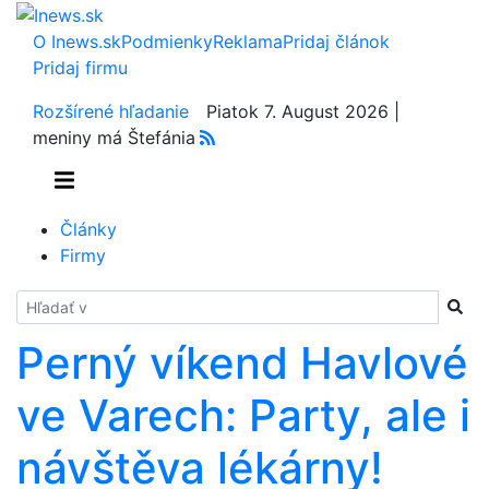
O Inews.sk
Podmienky
Reklama
Pridaj článok
Pridaj firmu
Rozšírené hľadanie
Piatok 7. August 2026 |
meniny má Štefánia
Články
Firmy
Hladať
Perný víkend Havlové
ve Varech: Party, ale i
návštěva lékárny!