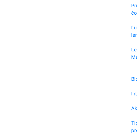
Pr
čo
Ľu
le
Le
Ma
Bl
In
Ak
Ti
pr