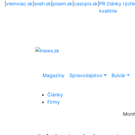
|
viemviac.sk
|
sneh.sk
|
pisem.sk
|
casopis.sk
|
PR články rýchl
kvalitne
Magazíny
Spravodajstvo
Bulvár
Články
Firmy
Moni