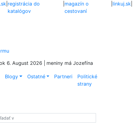
.sk
|
registrácia do
|
magazín o
|
linkuj.sk
|
katalógov
cestovaní
firmu
ok 6. August 2026 |
meniny má Jozefína
e
Blogy
Ostatné
Partneri
Politické
strany
adať