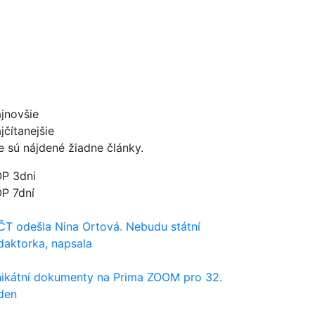
jnovšie
jčítanejšie
e sú nájdené žiadne články.
P 3dni
P 7dní
ČT odešla Nina Ortová. Nebudu státní
daktorka, napsala
ikátní dokumenty na Prima ZOOM pro 32.
den