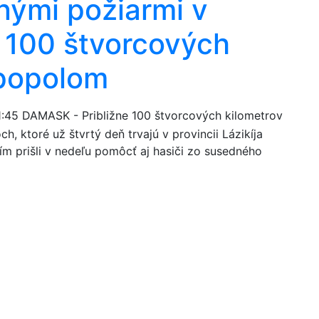
snými požiarmi v
a: 100 štvorcových
 popolom
1:45
DAMASK - Približne 100 štvorcových kilometrov
h, ktoré už štvrtý deň trvajú v provincii Lázikíja
ím prišli v nedeľu pomôcť aj hasiči zo susedného