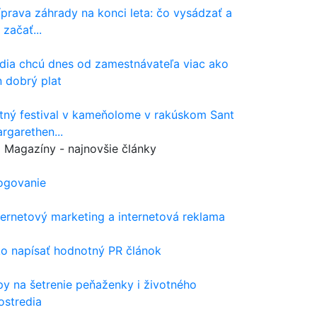
íprava záhrady na konci leta: čo vysádzať a
 začať...
dia chcú dnes od zamestnávateľa viac ako
n dobrý plat
tný festival v kameňolome v rakúskom Sant
rgarethen...
Magazíny - najnovšie články
ogovanie
ternetový marketing a internetová reklama
o napísať hodnotný PR článok
py na šetrenie peňaženky i životného
ostredia