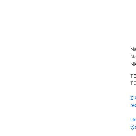
Na
Na
Ni
TO
TO
Z 
re
Un
tý