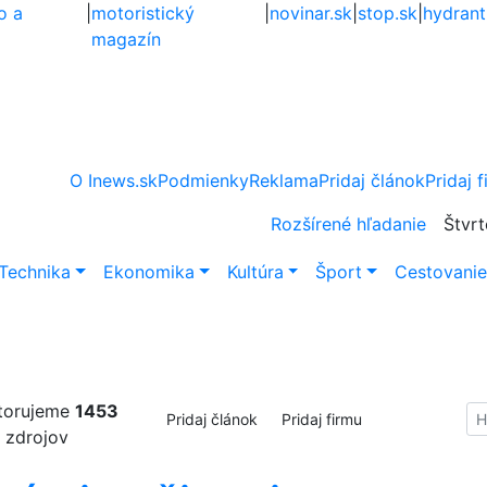
o a
|
motoristický
|
novinar.sk
|
stop.sk
|
hydrant
magazín
O Inews.sk
Podmienky
Reklama
Pridaj článok
Pridaj 
Rozšírené hľadanie
Štvrt
Technika
Ekonomika
Kultúra
Šport
Cestovani
torujeme
1453
Hl
Pridaj článok
Pridaj firmu
zdrojov