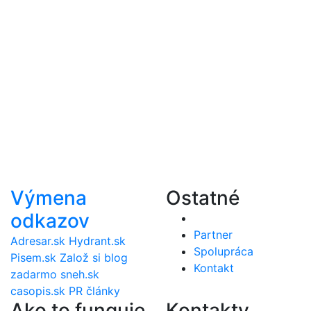
Výmena
Ostatné
odkazov
Partner
Adresar.sk
Hydrant.sk
Spolupráca
Pisem.sk
Založ si blog
Kontakt
zadarmo
sneh.sk
casopis.sk
PR články
Ako to funguje
Kontakty