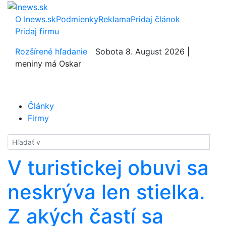
O Inews.sk
Podmienky
Reklama
Pridaj článok
Pridaj firmu
Rozšírené hľadanie
Sobota 8. August 2026 |
meniny má Oskar
Články
Firmy
Hladať
V turistickej obuvi sa
neskrýva len stielka.
Z akých častí sa