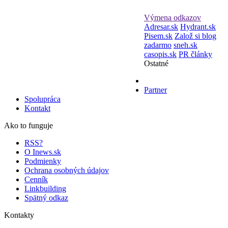
Výmena odkazov
Adresar.sk
Hydrant.sk
Pisem.sk
Založ si blog
zadarmo
sneh.sk
casopis.sk
PR články
Ostatné
Partner
Spolupráca
Kontakt
Ako to funguje
RSS?
O Inews.sk
Podmienky
Ochrana osobných údajov
Cenník
Linkbuilding
Spätný odkaz
Kontakty