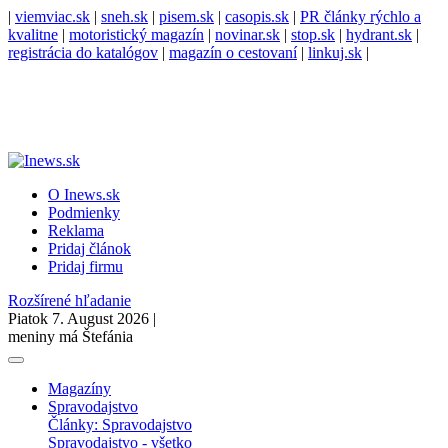
|
viemviac.sk
|
sneh.sk
|
pisem.sk
|
casopis.sk
|
PR články rýchlo a
kvalitne
|
motoristický magazín
|
novinar.sk
|
stop.sk
|
hydrant.sk
|
registrácia do katalógov
|
magazín o cestovaní
|
linkuj.sk
|
O Inews.sk
Podmienky
Reklama
Pridaj článok
Pridaj firmu
Rozšírené hľadanie
Piatok 7. August 2026 |
meniny má Štefánia
Magazíny
Spravodajstvo
Články: Spravodajstvo
Spravodajstvo - všetko