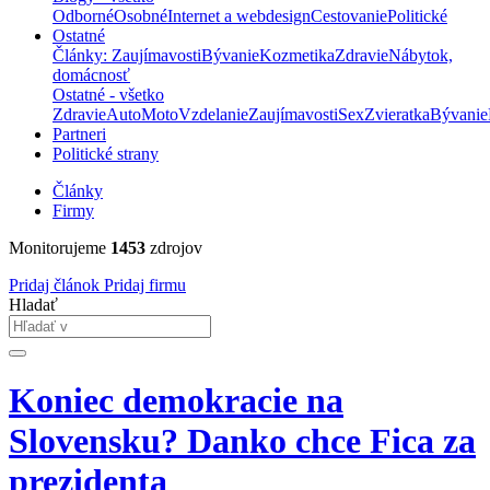
Odborné
Osobné
Internet a webdesign
Cestovanie
Politické
Ostatné
Články: Zaujímavosti
Bývanie
Kozmetika
Zdravie
Nábytok,
domácnosť
Ostatné - všetko
Zdravie
Auto
Moto
Vzdelanie
Zaujímavosti
Sex
Zvieratka
Bývanie
Partneri
Politické strany
Články
Firmy
Monitorujeme
1453
zdrojov
Pridaj článok
Pridaj firmu
Hladať
Koniec demokracie na
Slovensku? Danko chce Fica za
prezidenta