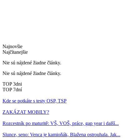
Najnovšie
Najčítanejšie
Nie sú nájdené žiadne články.
Nie sú nájdené žiadne články.
TOP 3dni
TOP 7dní
Kde se potkáte s testy OSP, TSP
ZAKÁZAT MOBILY?
Rozcestník po maturitě: VŠ, VOŠ, práce, gap year i další...
Slunce, seno: Venca je kamioňák, Blažena ostrouhala. Jak...