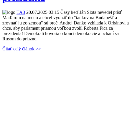
TA3
20.07.2025 03:15
Časy keď Ján Slota nevedel prísť
Maďarom na meno a chcel vyraziť do "tankov na Budapešť a
zrovnať ju zo zemou" sú preč. Andrej Danko vzhliada k Orbánovi a
chce, aby parlament priamou voľbou zvolil Roberta Fica za
prezidenta! Demokrati hovoria o konci demokracie a pchaní sa
Rusom do priazne.
Čítať celý článok >>