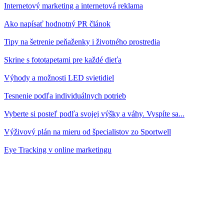
Internetový marketing a internetová reklama
Ako napísať hodnotný PR článok
Tipy na šetrenie peňaženky i životného prostredia
Skrine s fototapetami pre každé dieťa
Výhody a možnosti LED svietidiel
Tesnenie podľa individuálnych potrieb
Vyberte si posteľ podľa svojej výšky a váhy. Vyspíte sa...
Výživový plán na mieru od špecialistov zo Sportwell
Eye Tracking v online marketingu