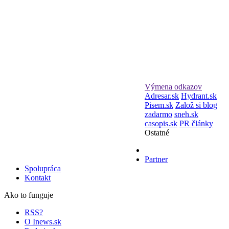
Výmena odkazov
Adresar.sk
Hydrant.sk
Pisem.sk
Založ si blog
zadarmo
sneh.sk
casopis.sk
PR články
Ostatné
Partner
Spolupráca
Kontakt
Ako to funguje
RSS?
O Inews.sk