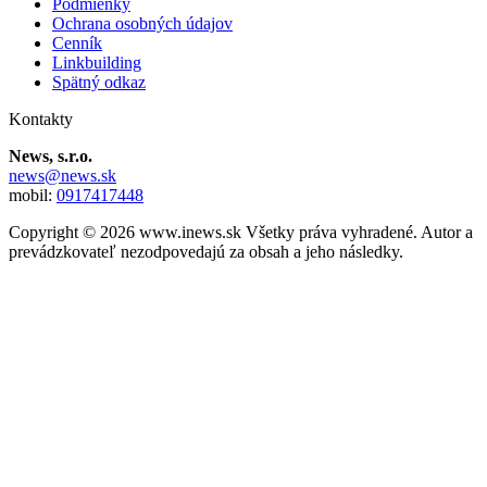
Podmienky
Ochrana osobných údajov
Cenník
Linkbuilding
Spätný odkaz
Kontakty
News, s.r.o.
news@news.sk
mobil:
0917417448
Copyright © 2026 www.inews.sk Všetky práva vyhradené. Autor a
prevádzkovateľ nezodpovedajú za obsah a jeho následky.