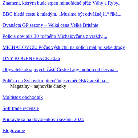
Znamení, kterým bude srpen mimořádně přát: Váhy a Ryby...
BBC hledá cestu k mladým. „Musíme být odvážnější,“ říká...
Dvanáctá GP sezony – Velká cena Velké Británie
Polícia obvinila 30-ročného Michalovčana z vraždy,...
MICHALOVCE: Počas výsluchu na polícii mal pri sebe drogy
DNY KOGENERACE 2026
Obyvatelé okrajových částí České Lípy mohou od června...
Polička na Svitavsku přeměňuje zemědělský areál na...
Magazíny - najnovšie články
Multistox obchodník
Soft-trade recenzie
Pripravte sa na dovolenkovú sezónu 2024
Blogovanie