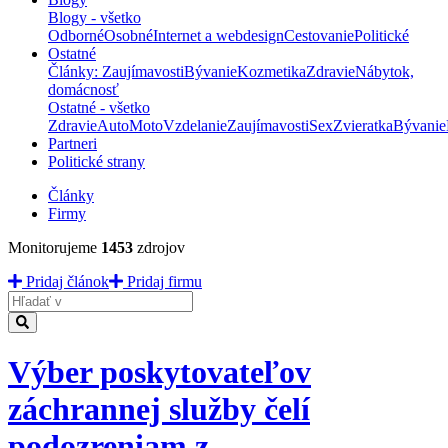
Blogy - všetko
Odborné
Osobné
Internet a webdesign
Cestovanie
Politické
Ostatné
Články: Zaujímavosti
Bývanie
Kozmetika
Zdravie
Nábytok,
domácnosť
Ostatné - všetko
Zdravie
Auto
Moto
Vzdelanie
Zaujímavosti
Sex
Zvieratka
Bývanie
Partneri
Politické strany
Články
Firmy
Monitorujeme
1453
zdrojov
Pridaj článok
Pridaj firmu
Hladať
Výber poskytovateľov
záchrannej služby čelí
podozreniam z