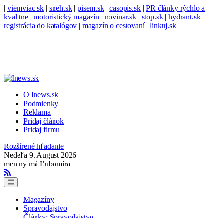
|
viemviac.sk
|
sneh.sk
|
pisem.sk
|
casopis.sk
|
PR články rýchlo a
kvalitne
|
motoristický magazín
|
novinar.sk
|
stop.sk
|
hydrant.sk
|
registrácia do katalógov
|
magazín o cestovaní
|
linkuj.sk
|
O Inews.sk
Podmienky
Reklama
Pridaj článok
Pridaj firmu
Rozšírené hľadanie
Nedeľa 9. August 2026 |
meniny má Ľubomíra
Magazíny
Spravodajstvo
Články: Spravodajstvo