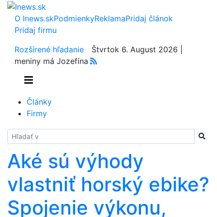
O Inews.sk
Podmienky
Reklama
Pridaj článok
Pridaj firmu
Rozšírené hľadanie
Štvrtok 6. August 2026 |
meniny má Jozefína
Články
Firmy
Hladať
Aké sú výhody
vlastniť horský ebike?
Spojenie výkonu,