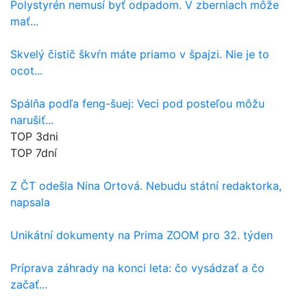
Polystyrén nemusí byť odpadom. V zberniach môže
mať...
Skvelý čistič škvŕn máte priamo v špajzi. Nie je to
ocot...
Spálňa podľa feng-šuej: Veci pod posteľou môžu
narušiť...
TOP 3dni
TOP 7dní
Z ČT odešla Nina Ortová. Nebudu státní redaktorka,
napsala
Unikátní dokumenty na Prima ZOOM pro 32. týden
Príprava záhrady na konci leta: čo vysádzať a čo
začať...