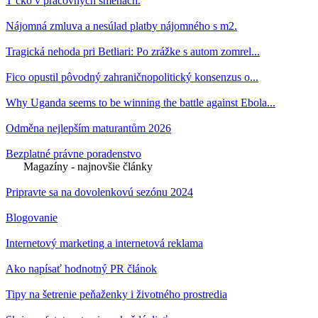
T čko v pracovných smenách.
Nájomná zmluva a nesúlad platby nájomného s m2.
Tragická nehoda pri Betliari: Po zrážke s autom zomrel...
Fico opustil pôvodný zahraničnopolitický konsenzus o...
Why Uganda seems to be winning the battle against Ebola...
Odměna nejlepším maturantům 2026
Bezplatné právne poradenstvo
Magazíny - najnovšie články
Pripravte sa na dovolenkovú sezónu 2024
Blogovanie
Internetový marketing a internetová reklama
Ako napísať hodnotný PR článok
Tipy na šetrenie peňaženky i životného prostredia