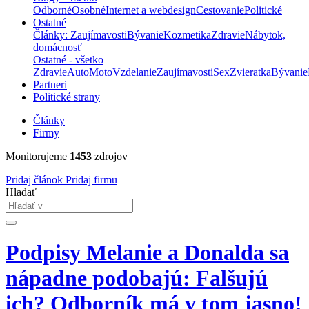
Odborné
Osobné
Internet a webdesign
Cestovanie
Politické
Ostatné
Články: Zaujímavosti
Bývanie
Kozmetika
Zdravie
Nábytok,
domácnosť
Ostatné - všetko
Zdravie
Auto
Moto
Vzdelanie
Zaujímavosti
Sex
Zvieratka
Bývanie
Partneri
Politické strany
Články
Firmy
Monitorujeme
1453
zdrojov
Pridaj článok
Pridaj firmu
Hladať
Podpisy Melanie a Donalda sa
nápadne podobajú: Falšujú
ich? Odborník má v tom jasno!