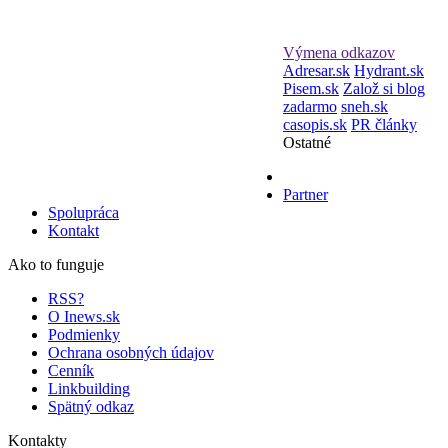
Výmena odkazov
Adresar.sk
Hydrant.sk
Pisem.sk
Založ si blog
zadarmo
sneh.sk
casopis.sk
PR články
Ostatné
Partner
Spolupráca
Kontakt
Ako to funguje
RSS?
O Inews.sk
Podmienky
Ochrana osobných údajov
Cenník
Linkbuilding
Spätný odkaz
Kontakty