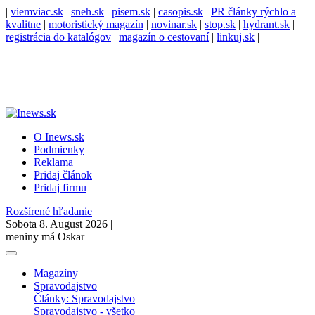
|
viemviac.sk
|
sneh.sk
|
pisem.sk
|
casopis.sk
|
PR články rýchlo a
kvalitne
|
motoristický magazín
|
novinar.sk
|
stop.sk
|
hydrant.sk
|
registrácia do katalógov
|
magazín o cestovaní
|
linkuj.sk
|
O Inews.sk
Podmienky
Reklama
Pridaj článok
Pridaj firmu
Rozšírené hľadanie
Sobota 8. August 2026 |
meniny má Oskar
Magazíny
Spravodajstvo
Články: Spravodajstvo
Spravodajstvo - všetko