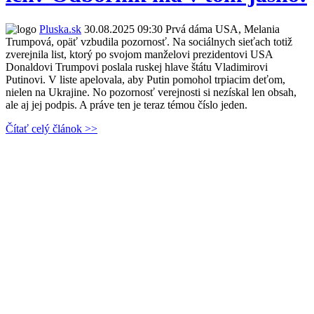
Pluska.sk
30.08.2025 09:30
Prvá dáma USA, Melania
Trumpová, opäť vzbudila pozornosť. Na sociálnych sieťach totiž
zverejnila list, ktorý po svojom manželovi prezidentovi USA
Donaldovi Trumpovi poslala ruskej hlave štátu Vladimirovi
Putinovi. V liste apelovala, aby Putin pomohol trpiacim deťom,
nielen na Ukrajine. No pozornosť verejnosti si nezískal len obsah,
ale aj jej podpis. A práve ten je teraz témou číslo jeden.
Čítať celý článok >>