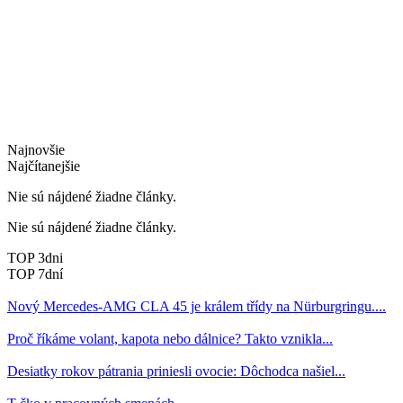
Najnovšie
Najčítanejšie
Nie sú nájdené žiadne články.
Nie sú nájdené žiadne články.
TOP 3dni
TOP 7dní
Nový Mercedes-AMG CLA 45 je králem třídy na Nürburgringu....
Proč říkáme volant, kapota nebo dálnice? Takto vznikla...
Desiatky rokov pátrania priniesli ovocie: Dôchodca našiel...