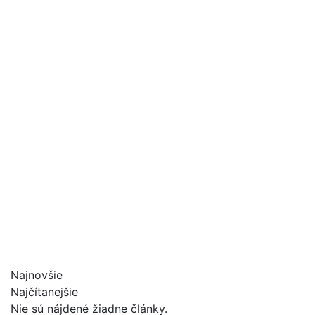
Najnovšie
Najčítanejšie
Nie sú nájdené žiadne články.