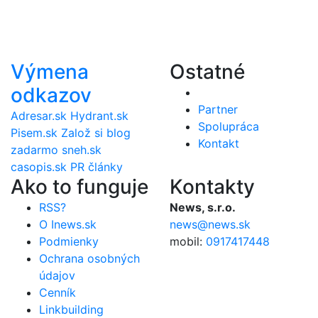
Výmena
Ostatné
odkazov
Partner
Adresar.sk
Hydrant.sk
Spolupráca
Pisem.sk
Založ si blog
Kontakt
zadarmo
sneh.sk
casopis.sk
PR články
Ako to funguje
Kontakty
RSS?
News, s.r.o.
O Inews.sk
news@news.sk
Podmienky
mobil:
0917417448
Ochrana osobných
údajov
Cenník
Linkbuilding