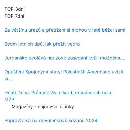
TOP 3dni
TOP 7dní
Za většinu úrazů a přetížení si mohou v létě běžci sami
Sedm letních tipů, jak přežít vedra
Jordánsko svolává nouzové zasedání kvůli možnému...
Opuštěni Spojenými státy: Palestinští Američané uvízli
ve...
Hnutí Duha: Průmysl 25 miliard, domácnosti nula.
MŽP...
Magazíny - najnovšie články
Pripravte sa na dovolenkovú sezónu 2024