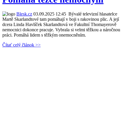
Blesk.cz
03.09.2025 12:45
Bývalé televizní hlasatelce
Martě Skarlandtové tam pomáhají v boji s rakovinou plic. A její
dcera Linda Havlíček Skarlandtová ve Fakultní Thomayerově
nemocnici dokonce pracuje. Vybrala si velmi těžkou a náročnou
práci. Pomáhá lidem s těžkým onemocněním.
Čítať celý článok >>