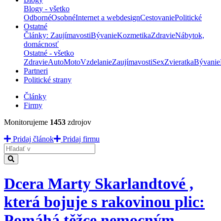
Blogy - všetko
Odborné
Osobné
Internet a webdesign
Cestovanie
Politické
Ostatné
Články: Zaujímavosti
Bývanie
Kozmetika
Zdravie
Nábytok,
domácnosť
Ostatné - všetko
Zdravie
Auto
Moto
Vzdelanie
Zaujímavosti
Sex
Zvieratka
Bývanie
Partneri
Politické strany
Články
Firmy
Monitorujeme
1453
zdrojov
Pridaj článok
Pridaj firmu
Hladať
Dcera Marty Skarlandtové ,
která bojuje s rakovinou plic:
Pomáhá těžce nemocným