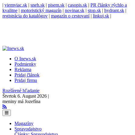
|
viemviac.sk
|
sneh.sk
|
pisem.sk
|
casopis.sk
|
PR články rýchlo a
kvalitne
|
motoristický magazín
|
novinar.sk
|
stop.sk
|
hydrant.sk
|
registrácia do katalógov
|
magazín o cestovaní
|
linkuj.sk
|
O Inews.sk
Podmienky
Reklama
Pridaj článok
Pridaj firmu
Rozšírené hľadanie
Štvrtok 6. August 2026 |
meniny má Jozefína
Magazíny
Spravodajstvo
Články: Spravodajstvo