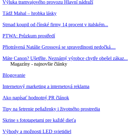
Výluka tramvajového provozu Hlavní nádraží
Tádž Mahal – hrobka lásky
Strnad koupil od čínské firmy 14 procent v italském...
PTWA: Průzkum prostředí
Přiotrávená Natálie Grossová se spravedlnosti nedočká....
Máte Canon? Ušetříte. Neznámý výrobce chytře obešel zákaz...
Magazíny - najnovšie články
Blogovanie
Internetový marketing a internetová reklama
Ako napísať hodnotný PR článok
Tipy na šetrenie peňaženky i životného prostredia
Skrine s fototapetami pre každé dieťa
Výhody a možnosti LED svietidiel