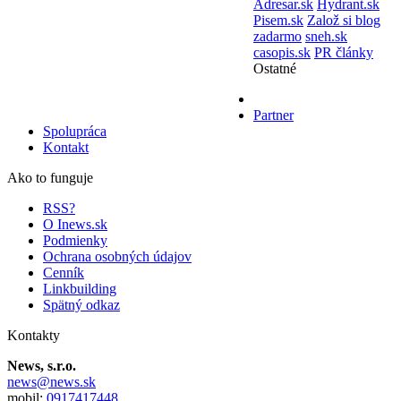
Adresar.sk
Hydrant.sk
Pisem.sk
Založ si blog
zadarmo
sneh.sk
casopis.sk
PR články
Ostatné
Partner
Spolupráca
Kontakt
Ako to funguje
RSS?
O Inews.sk
Podmienky
Ochrana osobných údajov
Cenník
Linkbuilding
Spätný odkaz
Kontakty
News, s.r.o.
news@news.sk
mobil:
0917417448