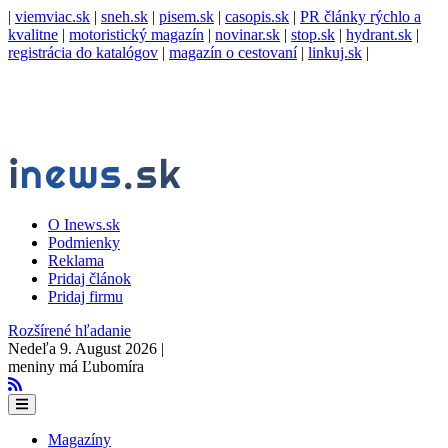
|
viemviac.sk
|
sneh.sk
|
pisem.sk
|
casopis.sk
|
PR články rýchlo a
kvalitne
|
motoristický magazín
|
novinar.sk
|
stop.sk
|
hydrant.sk
|
registrácia do katalógov
|
magazín o cestovaní
|
linkuj.sk
|
O Inews.sk
Podmienky
Reklama
Pridaj článok
Pridaj firmu
Rozšírené hľadanie
Nedeľa 9. August 2026 |
meniny má Ľubomíra
Magazíny