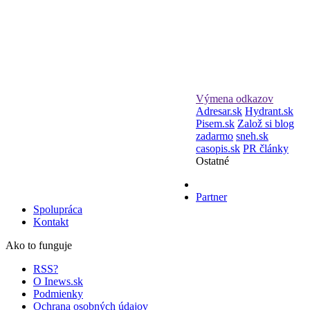
Výmena odkazov
Adresar.sk
Hydrant.sk
Pisem.sk
Založ si blog
zadarmo
sneh.sk
casopis.sk
PR články
Ostatné
Partner
Spolupráca
Kontakt
Ako to funguje
RSS?
O Inews.sk
Podmienky
Ochrana osobných údajov