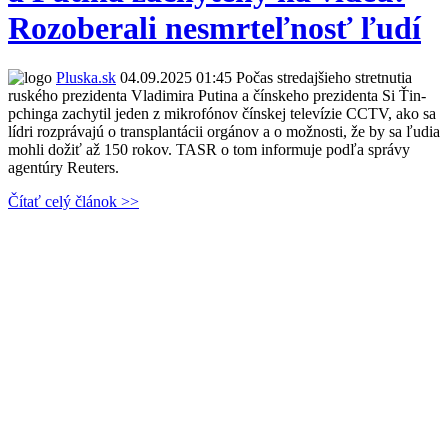
Rozoberali nesmrteľnosť ľudí
Pluska.sk
04.09.2025 01:45
Počas stredajšieho stretnutia
ruského prezidenta Vladimira Putina a čínskeho prezidenta Si Ťin-
pchinga zachytil jeden z mikrofónov čínskej televízie CCTV, ako sa
lídri rozprávajú o transplantácii orgánov a o možnosti, že by sa ľudia
mohli dožiť až 150 rokov. TASR o tom informuje podľa správy
agentúry Reuters.
Čítať celý článok >>