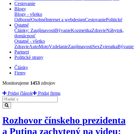
Cestovanie
Blogy
Blogy - všetko
Odborné
Osobné
Internet a webdesign
Cestovanie
Politické
Ostatné
Články: Zaujímavosti
Bývanie
Kozmetika
Zdravie
Nábytok,
domácnosť
Ostatné - všetko
Zdravie
Auto
Moto
Vzdelanie
Zaujímavosti
Sex
Zvieratka
Bývanie
Partneri
Politické strany
Články
Firmy
Monitorujeme
1453
zdrojov
Pridaj článok
Pridaj firmu
Hladať
Rozhovor čínskeho prezidenta
a Putina zachytený na videu: