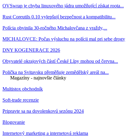
OVSwrap je chyba linuxového jádra umožňující získat roota...
Rust Coreutils 0.10 vylepšují bezpečnost a kompatibilitu...
Polícia obvinila 30-ročného Michalovčana z vraždy,...
MICHALOVCE: Počas výsluchu na polícii mal pri sebe drogy
DNY KOGENERACE 2026
Obyvatelé okrajových částí České Lípy mohou od června...
Polička na Svitavsku přeměňuje zemědělský areál na...
Magazíny - najnovšie články
Multistox obchodník
Soft-trade recenzie
Pripravte sa na dovolenkovú sezónu 2024
Blogovanie
Internetový marketing a internetová reklama